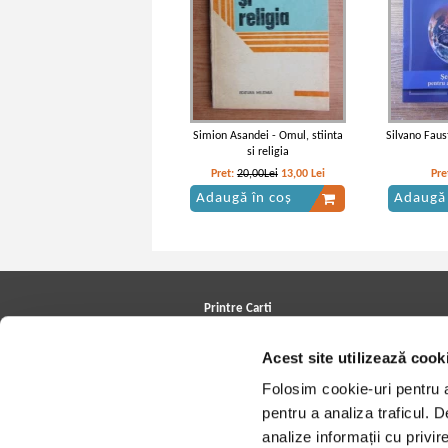
Simion Asandei - Omul, stiinta
Silvano Faust
si religia
Pret:
20,00Lei
13,00
Lei
Pre
Adaugă în coș
Adaugă 
Printre Carti
Carți la reducere
Acest site utilizează cook
Arhivă carți
Autori
Folosim cookie-uri pentru a 
Edituri
Colecții
pentru a analiza traficul. 
Cele mai căutate cărți
analize informații cu privir
Blog Printre Carti