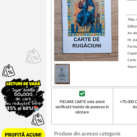
Titlu:
Editu
An de
Nr. pa
Forma
Coper
Carte
Stare
FIECARE CARTE este atent
+70.000 C
verificată înainte de punerea în
st
vânzare
Produse din aceeasi categorie