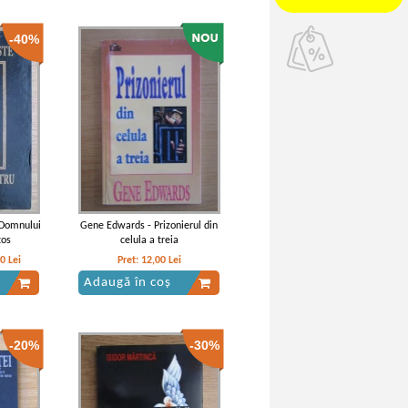
-40%
 Domnului
Gene Edwards - Prizonierul din
tos
celula a treia
40
Lei
Pret:
12,00
Lei
Adaugă în coș
-20%
-30%