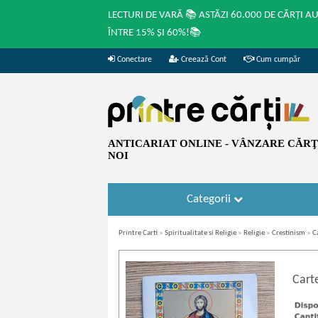
LECTURI DE VARĂ 📚 ASTĂZI 60.000 DE CĂRȚI A
ÎNTRE 15% ȘI 60%!📚
Conectare
Creează Cont
Cum cumpăr
ANTICARIAT ONLINE - VÂNZARE CĂRŢI
NOI
Categorii
Printre Carti
»
Spiritualitate si Religie
»
Religie
»
Crestinism
»
C
Carte