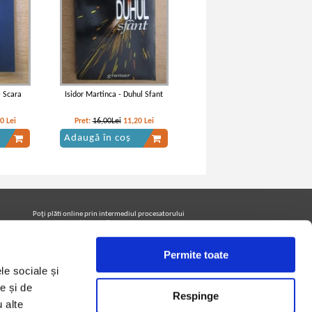
- Scara
Isidor Martinca - Duhul Sfant
40
Lei
Pret:
16,00Lei
11,20
Lei
Adaugă în coș
Poţi plăti online prin intermediul procesatorului
Netopia Payments
Permite toate
le sociale și
Urmăreşte-ne pe facebook pentru a fi la curent cu
promoţiile PrintreCarti.ro
e și de
Respinge
u alte