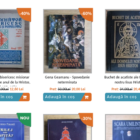
-40%
-60%
bisericesc misionar
Gena Geamanu - Spovedanie
Buchet de acatiste ale
pe anul de la Hristos,
neterminata
nostru Iisus Hris
l 137, 1989
,00Lei
12,60
Lei
Pret:
50,00Lei
20,00
Lei
Pret:
34,00Lei
20,
în coș
Adaugă în coș
Adaugă în coș
-30%