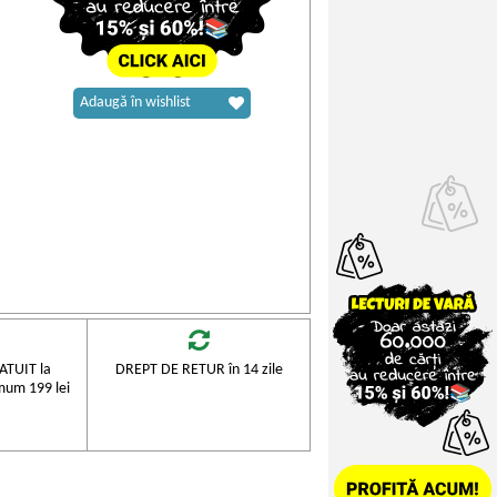
Adaugă în wishlist
TUIT la
DREPT DE RETUR în 14 zile
mum 199 lei