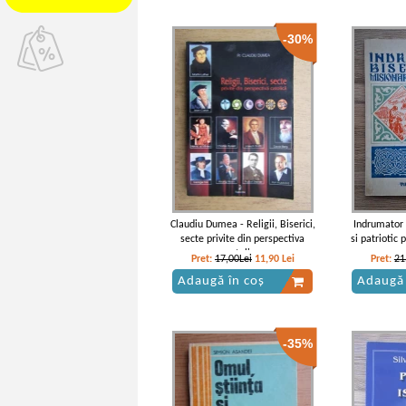
-30%
Claudiu Dumea - Religii, Biserici,
Indrumator 
secte privite din perspectiva
si patriotic 
catolica
anu
Pret:
17,00Lei
11,90
Lei
Pret:
21
Adaugă în coș
Adaugă 
-35%