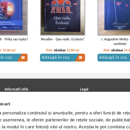
i - Prilej sau ispita?
Nicodim - Quo vadis, Ecclesia?
J. Augustine Wetta 
umilintei
t:
19,00
Lei
Pret:
18,00Lei
12,60
Lei
Pret:
18,00Lei
14,
în coș
Adaugă în coș
Adaugă în coș
Informatii utile
Legal
ANPC
Achizitii cărți
ie-uri
Achizitii viniluri, casete, CD/DVD
Soluționarea online a litigiilor
Contact
Politica de confidentialitate
personaliza conținutul și anunțurile, pentru a oferi funcții de rețe
Cum cumpar?
Termeni si conditii
Politica de livrare
Utilizare cookie-uri
De asemenea, le oferim partenerilor de rețele sociale, de publicitat
Retur comenzi
e la modul în care folosiți site-ul nostru. Aceștia le pot combina c
Angajari - Cariere