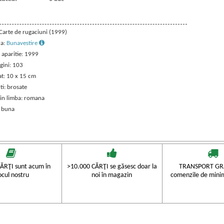
 Carte de rugaciuni (1999)
ra:
Bunavestire
 aparitie: 1999
gini: 103
t: 10 x 15 cm
ti: brosate
 in limba: romana
: buna
ĂRŢI sunt acum în
>10.000 CĂRŢI se găsesc doar la
TRANSPORT GRA
ocul nostru
noi în magazin
comenzile de mini