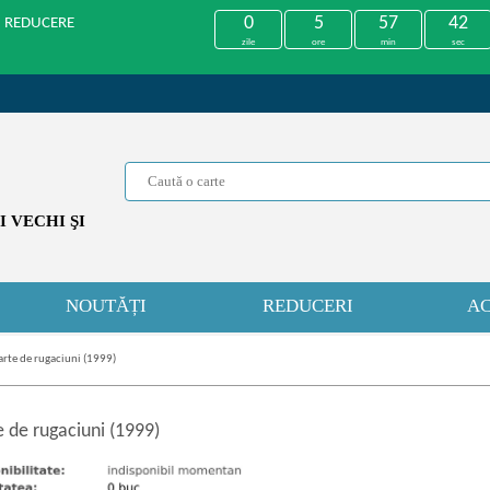
0
5
57
41
U REDUCERE
zile
ore
min
sec
 VECHI ŞI
NOUTĂȚI
REDUCERI
AC
arte de rugaciuni (1999)
 de rugaciuni (1999)