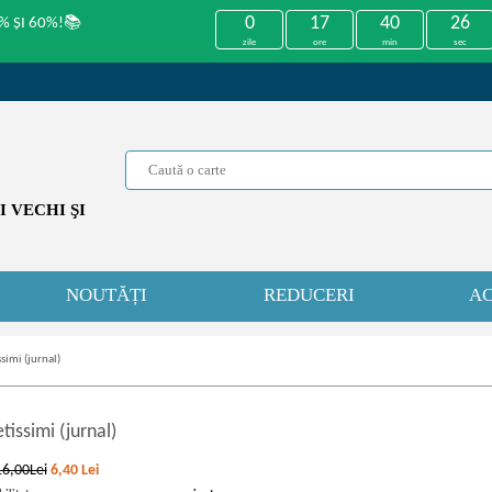
0
17
40
26
% ȘI 60%!📚
zile
ore
min
sec
 VECHI ŞI
NOUTĂȚI
REDUCERI
AC
ssimi (jurnal)
tissimi (jurnal)
16,00Lei
6,40
Lei