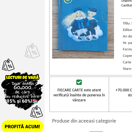
Disponib
Cantitat
Titlu:
Editu
An de
Nr. pa
Forma
Coper
Carte 
Stare
FIECARE CARTE este atent
+70.000 C
verificată înainte de punerea în
st
vânzare
Produse din aceeasi categorie