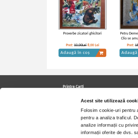
Proverbe zicatori ghicitori
Petru Deme
Clio se amu
Pret:
10,00Lei
8,00
Lei
Pret:
1
Adaugă în coș
Adaugă 
Printre Carti
Carți la reducere
Acest site utilizează cook
Arhivă carți
Autori
Folosim cookie-uri pentru a 
Edituri
Colecții
pentru a analiza traficul. 
Cele mai căutate cărți
analize informații cu privir
Blog Printre Carti
Cărţi sub 5 lei
informații oferite de dvs. sa
Cărţi sub 8 lei