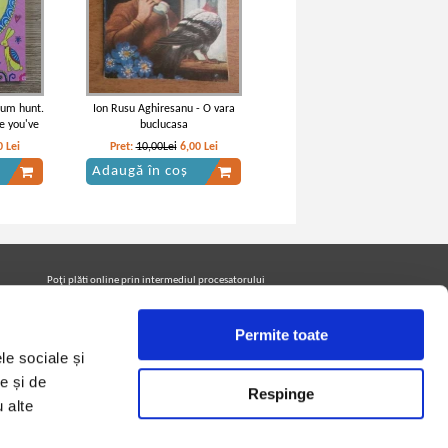
um hunt.
Ion Rusu Aghiresanu - O vara
e you've
buclucasa
0
Lei
Pret:
10,00Lei
6,00
Lei
Adaugă în coș
Poţi plăti online prin intermediul procesatorului
Netopia Payments
Permite toate
le sociale și
Urmăreşte-ne pe facebook pentru a fi la curent cu
promoţiile PrintreCarti.ro
e și de
Respinge
u alte