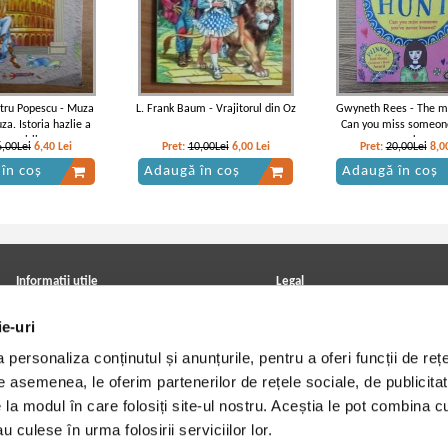
tru Popescu - Muza
L. Frank Baum - Vrajitorul din Oz
Gwyneth Rees - The m
za. Istoria hazlie a
Can you miss someon
omenirii
never known
6,00Lei
6,40
Lei
Pret:
10,00Lei
6,00
Lei
Pret:
20,00Lei
8,0
în coș
Adaugă în coș
Adaugă în coș
Informatii utile
Legal
ANPC
Achizitii cărți
ie-uri
Achizitii viniluri, casete, CD/DVD
Soluționarea online a litigiilor
Contact
Politica de confidentialitate
personaliza conținutul și anunțurile, pentru a oferi funcții de rețe
Cum cumpar?
Termeni si conditii
Politica de livrare
Utilizare cookie-uri
De asemenea, le oferim partenerilor de rețele sociale, de publicitat
Retur comenzi
e la modul în care folosiți site-ul nostru. Aceștia le pot combina c
Angajari - Cariere
u culese în urma folosirii serviciilor lor.