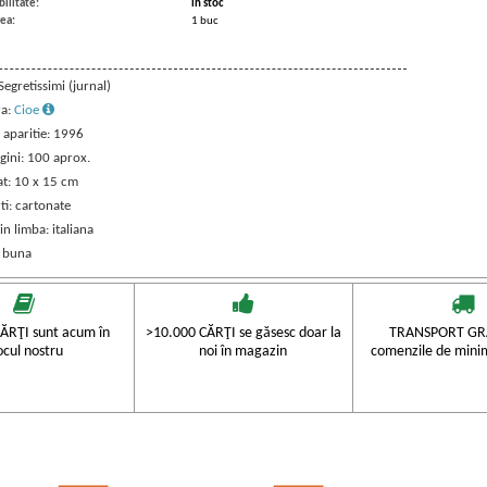
ilitate:
in stoc
ea:
1 buc
 Segretissimi (jurnal)
ra:
Cioe
 aparitie: 1996
gini: 100 aprox.
t: 10 x 15 cm
ti: cartonate
in limba: italiana
: buna
ĂRŢI sunt acum în
>10.000 CĂRŢI se găsesc doar la
TRANSPORT GRA
ocul nostru
noi în magazin
comenzile de mini