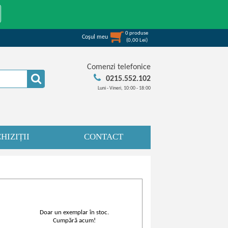
0
produse
Coşul meu
(
0,00
Lei
)
Comenzi telefonice
0215.552.102
Luni - Vineri, 10:00 - 18:00
HIZIȚII
CONTACT
Doar un exemplar în stoc.
Cumpără acum!