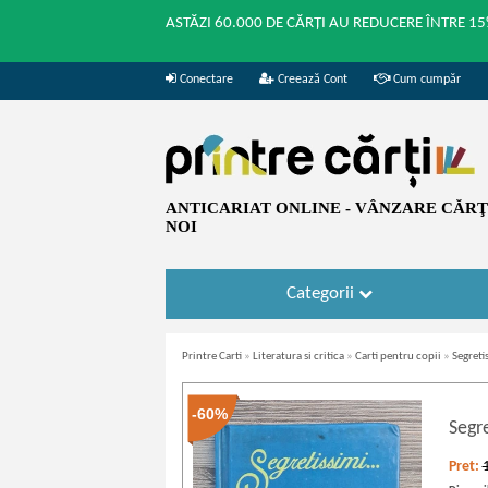
ASTĂZI 60.000 DE CĂRȚI AU REDUCERE ÎNTRE 15
Conectare
Creează Cont
Cum cumpăr
ANTICARIAT ONLINE - VÂNZARE CĂRŢI
NOI
Categorii
Printre Carti
»
Literatura si critica
»
Carti pentru copii
»
Segreti
-60%
Segre
Pret: