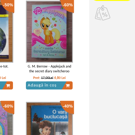
-50%
-60%
ie-tot.
G. M. Berrow - Applejack and
the secret diary switcheroo
0
Lei
Pret:
17,00Lei
6,80
Lei
Adaugă în coș
-60%
-40%