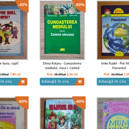
-40%
-60%
e buna, copii!
Elena Rotaru - Cunoasterea
Imke Rudel - Pixi St
mediului, clasa I. Caietul
Pamantul
elevului
3,00Lei
7,80
Lei
Pret:
16,00Lei
6,40
Lei
Pret:
10,00Lei
5,0
în coș
Adaugă în coș
Adaugă în coș
-60%
-40%