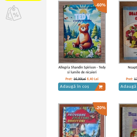
-60%
Allegria Shandin Spirison - Tedy
Noapt
si lumile de nicaieri
Pret:
16,00Lei
6,40
Lei
Pret:
1
Adaugă în coș
Adaugă 
-20%