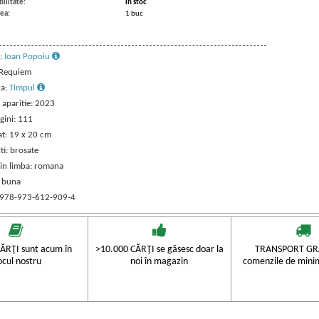
ilitate:
in stoc
ea:
1 buc
:
Ioan Popoiu
: Requiem
ra:
Timpul
 aparitie: 2023
gini: 111
t: 19 x 20 cm
ti: brosate
 in limba: romana
: buna
 978-973-612-909-4
ĂRŢI sunt acum în
>10.000 CĂRŢI se găsesc doar la
TRANSPORT GRA
ocul nostru
noi în magazin
comenzile de mini