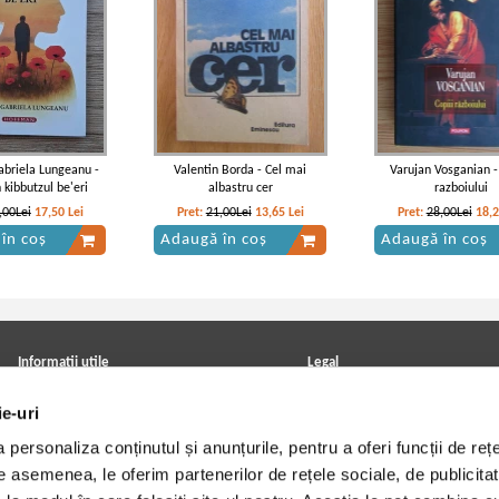
briela Lungeanu -
Valentin Borda - Cel mai
Varujan Vosganian - 
 kibbutzul be'eri
albastru cer
razboiului
,00Lei
17,50
Lei
Pret:
21,00Lei
13,65
Lei
Pret:
28,00Lei
18,
în coș
Adaugă în coș
Adaugă în coș
Informatii utile
Legal
ANPC
Achizitii cărți
ie-uri
Achizitii viniluri, casete, CD/DVD
Soluționarea online a litigiilor
Contact
Politica de confidentialitate
personaliza conținutul și anunțurile, pentru a oferi funcții de rețe
Cum cumpar?
Termeni si conditii
Politica de livrare
Utilizare cookie-uri
De asemenea, le oferim partenerilor de rețele sociale, de publicitat
Retur comenzi