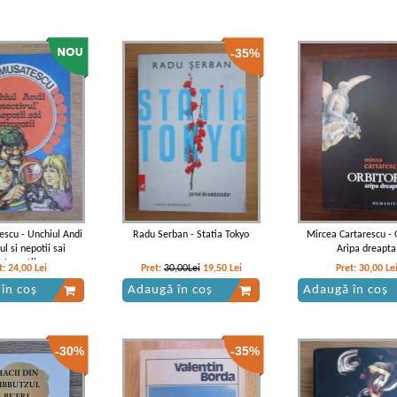
-35%
scu - Unchiul Andi
Radu Serban - Statia Tokyo
Mircea Cartarescu - O
ul si nepotii sai
Aripa dreapta
strogotii
t:
24,00
Lei
Pret:
30,00Lei
19,50
Lei
Pret:
30,00
Le
în coș
Adaugă în coș
Adaugă în coș
-30%
-35%