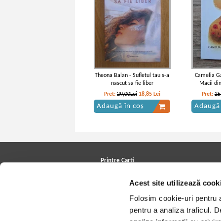
Theona Balan - Sufletul tau s-a
Camelia Ga
nascut sa fie liber
Macii din
Pret:
29,00Lei
18,85
Lei
Pret:
25
Adaugă în coș
Adaugă 
Printre Carti
Carți la reducere
Acest site utilizează cook
Arhivă carți
Autori
Folosim cookie-uri pentru a 
Edituri
Colecții
pentru a analiza traficul. 
Cele mai căutate cărți