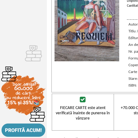
Disponib
Cantitat
Autor
Titlu
Editu
An de
Nr. pa
Forma
Coper
Carte
Stare
ISBN:
FIECARE CARTE este atent
+70.000 C
verificată înainte de punerea în
st
vânzare