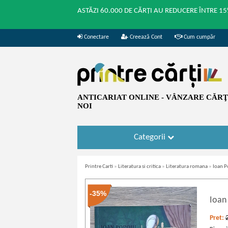
ASTĂZI 60.000 DE CĂRȚI AU REDUCERE ÎNTRE 15
Conectare
Creează Cont
Cum cumpăr
ANTICARIAT ONLINE - VÂNZARE CĂRŢI
NOI
Categorii
Printre Carti
»
Literatura si critica
»
Literatura romana
»
Ioan P
-35%
Ioan
Pret: