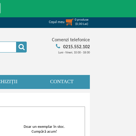
0
produse
Coşul meu
(
0,00
Lei
)
Comenzi telefonice
0215.552.102
Luni - Vineri, 10:00 - 18:00
HIZIȚII
CONTACT
Doar un exemplar în stoc.
Cumpără acum!