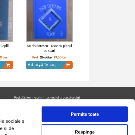
Copiii
Marin Sorescu - Usor cu pianul
pe scari
20
Lei
Pret:
26,00Lei
19,50
Lei
Adaugă în coș
Poţi plăti online prin intermediul procesatorului
Netopia Payments
Permite toate
le sociale și
Urmăreşte-ne pe facebook pentru a fi la curent cu
promoţiile PrintreCarti.ro
e și de
Respinge