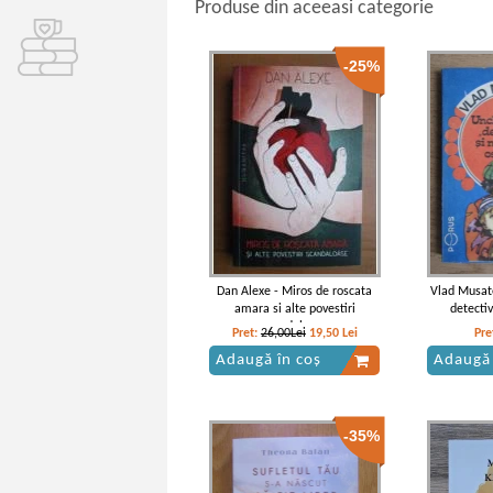
Produse din aceeasi categorie
-25%
Dan Alexe - Miros de roscata
Vlad Musate
amara si alte povestiri
detectiv
scandaloase
o
Pret:
26,00Lei
19,50
Lei
Pre
Adaugă în coș
Adaugă 
-35%