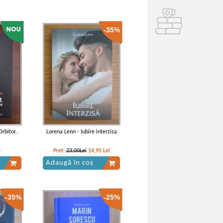
-35%
rbitor.
Lorena Lenn - Iubire interzisa
i
Pret:
23,00Lei
14,95
Lei
Adaugă în coș
-35%
-25%