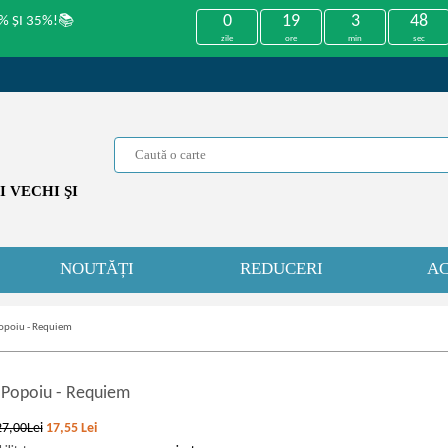
0
19
3
48
% ȘI 35%!📚
zile
ore
min
sec
 VECHI ŞI
NOUTĂȚI
REDUCERI
AC
opoiu - Requiem
 Popoiu
-
Requiem
27,00Lei
17,55
Lei