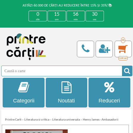
ASTĂZI 60.000 DE CĂRȚI AU REDUCERE ÎNTRE 15% ȘI 35%!📚
0
15
56
29
zile
ore
min
sec
0
0,00
Lei
Categorii
Noutati
Reduceri
Printre Carti
»
Literatura si critica
»
Literatura universala
»
Henry James - Ambasadorii