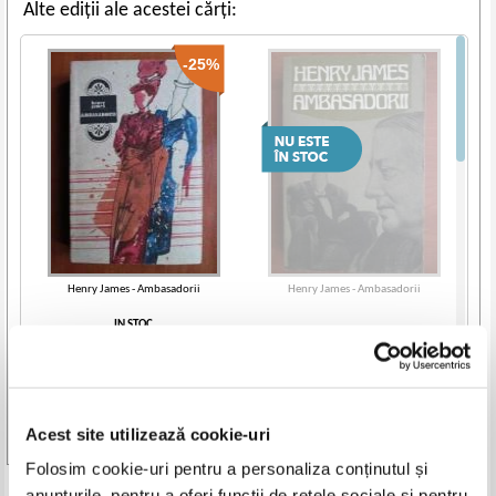
Alte ediții ale acestei cărți:
-25%
Henry James - Ambasadorii
Henry James - Ambasadorii
IN STOC
Pret:
10,00Lei
7,50
Lei
Adaugă în coș
Acest site utilizează cookie-uri
Vezi toate edițiile »
Folosim cookie-uri pentru a personaliza conținutul și
anunțurile, pentru a oferi funcții de rețele sociale și pentru