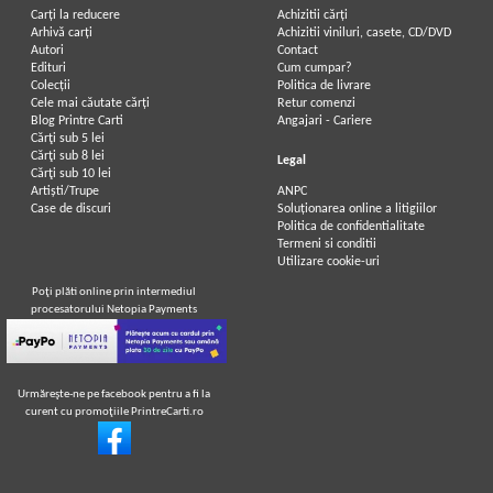
Carți la reducere
Achizitii cărți
Arhivă carți
Achizitii viniluri, casete, CD/DVD
Autori
Contact
Edituri
Cum cumpar?
Colecții
Politica de livrare
Cele mai căutate cărți
Retur comenzi
Blog Printre Carti
Angajari - Cariere
Cărţi sub 5 lei
Cărţi sub 8 lei
Legal
Cărţi sub 10 lei
Artiști/Trupe
ANPC
Case de discuri
Soluționarea online a litigiilor
Politica de confidentialitate
Termeni si conditii
Utilizare cookie-uri
Poţi plăti online prin intermediul
procesatorului Netopia Payments
Urmăreşte-ne pe facebook pentru a fi la
curent cu promoţiile PrintreCarti.ro