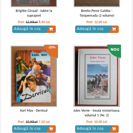
Brigitte Giraud - Iubire la
Benito Perez Galdos -
suprapret
Torquemada (2 volume)
Pret:
12,00Lei
8,40
Lei
Pret:
12,00
Lei
Adaugă în coș
Adaugă în coș
-25%
Karl May - Dervisul
Jules Verne - Insula misterioasa,
volumul 1 (Nr. 2)
Pret:
10,00Lei
7,50
Lei
Pret:
10,00
Lei
Adaugă în coș
Adaugă în coș