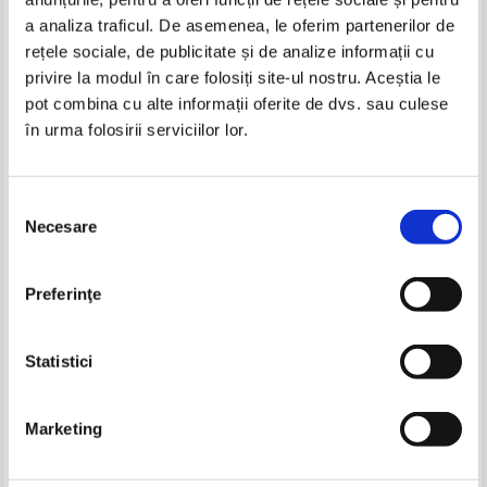
Produse din aceeasi categorie
a analiza traficul. De asemenea, le oferim partenerilor de
rețele sociale, de publicitate și de analize informații cu
-35%
privire la modul în care folosiți site-ul nostru. Aceștia le
pot combina cu alte informații oferite de dvs. sau culese
în urma folosirii serviciilor lor.
Henry James - Ambasadorii (coperti
Henry James - Ambasadorii
cartonate)
Selecția
Necesare
consimțământului
Truman Capote - Harfa de iarba
Christopher Ward - Si orchestra
Preferinţe
canta... Dragostea care a
supravietuit Titanicului
Pret:
13,00
Lei
Pret:
11,00Lei
7,15
Lei
Adaugă în coș
Adaugă în coș
Statistici
-35%
-30%
Marketing