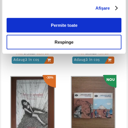
Afişare
Henry James - Ambasadorii
Henry James - Ambasadorii
Permite toate
Respinge
V. I. Lenin - Opere (volumul 22)
Mark Twain - Din copilarie
Pret:
17,00Lei
11,05
Lei
Pret:
10,00Lei
7,00
Lei
Adaugă în coș
Adaugă în coș
-30%