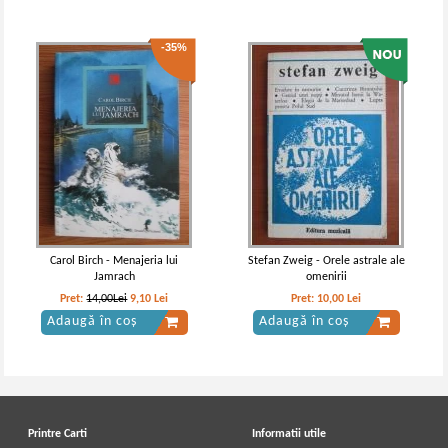
-35%
Carol Birch - Menajeria lui
Stefan Zweig - Orele astrale ale
Jamrach
omenirii
Pret:
14,00Lei
9,10
Lei
Pret:
10,00
Lei
Adaugă în coș
Adaugă în coș
Printre Carti
Informatii utile