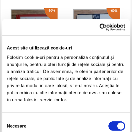
-60%
-60%
Acest site utilizează cookie-uri
Folosim cookie-uri pentru a personaliza conținutul și
anunțurile, pentru a oferi funcții de rețele sociale și pentru
a analiza traficul. De asemenea, le oferim partenerilor de
Richard Happer - 365 reasons to
Umberto Bonapace - I continenti
rețele sociale, de publicitate și de analize informații cu
be proud to be a londoner.
extraeuropei
Magical moments in London's
privire la modul în care folosiți site-ul nostru. Aceștia le
Pret:
32,00Lei
12,80
Lei
Pret:
30,00Lei
12,00
Lei
history
Adaugă în coș
Adaugă în coș
pot combina cu alte informații oferite de dvs. sau culese
în urma folosirii serviciilor lor.
-60%
-60%
Selecția
Necesare
consimțământului