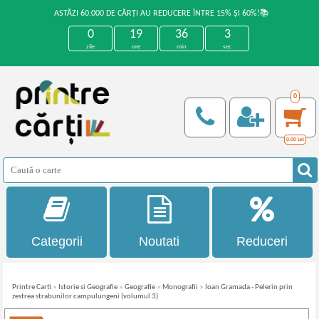
ASTĂZI 60.000 DE CĂRȚI AU REDUCERE ÎNTRE 15% ȘI 60%!📚
0
19
36
2
zile
ore
min
sec
0
0,00
Lei
Categorii
Noutati
Reduceri
Printre Carti
»
Istorie si Geografie
»
Geografie
»
Monografii
»
Ioan Gramada - Pelerin prin
zestrea strabunilor campulungeni (volumul 3)