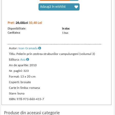
Adaugă în wishlist
Pret:
26,00Lei
10,40
Lei
Disponibilitate:
in stoc
Cantitatea:
1 buc
Autor:
Ioan Gramada
Titlu: Pelerin prin zestrea strabunilor campulungeni (volumul 3)
Editura:
Axa
An de aparitie: 2010
Nr. pagini: 323
Format: 13 x 20 cm
Coperti: brosate
Carte in limba: romana
Stare: buna
ISBN: 978-973-660-415-7
Produse din aceeasi categorie