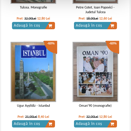
Tulcea. Monografie
Petre Cotet, Ioan Popovici -
Judetul Tulcea
Pret:
32,00Lei
12,80
Lei
Pret:
18,00Lei
12,60
Lei
Adaugă în coș
Adaugă în coș
-60%
-60%
Ugur Ayyildiz - Istanbul
Oman'90 (monografie)
Pret:
21,00Lei
8,40
Lei
Pret:
32,00Lei
12,80
Lei
Adaugă în coș
Adaugă în coș