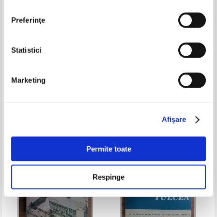
Preferinţe
Statistici
Horia C. Matei - Enciclopedia
Florence, All of the City and Its
statelor lumii
Masterpieces
Marketing
Pret:
24,00Lei
9,60
Lei
Pret:
32,00Lei
12,80
Lei
Adaugă în coș
Adaugă în coș
Afişare
-60%
-30%
Permite toate
Respinge