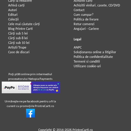
Carți la reducere
Achizitii cărți
Arhivă carți
Achizitii viniluri, casete, CD/DVD
Autori
Contact
Edituri
Cum cumpar?
Colecții
Politica de livrare
Cele mai căutate cărți
Retur comenzi
Blog Printre Carti
Angajari - Cariere
Cărţi sub 5 lei
Cărţi sub 8 lei
Legal
Cărţi sub 10 lei
Artiști/Trupe
ANPC
Case de discuri
Soluționarea online a litigiilor
Politica de confidentialitate
Termeni si conditii
Utilizare cookie-uri
Poţi plăti online prin intermediul
procesatorului Netopia Payments
Urmăreşte-ne pe facebook pentru a fi la
curent cu promoţiile PrintreCarti.ro
Copyright © 2014-2026
PrintreCarti.ro