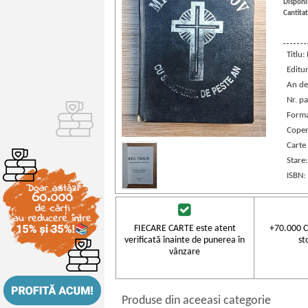
Disponib
Cantitat
Titlu:
Editu
An de
Nr. pa
Forma
Coper
Carte
Stare
ISBN:
FIECARE CARTE este atent
+70.000 C
verificată înainte de punerea în
st
vânzare
Produse din aceeasi categorie