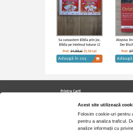
Sa cunoastem Biblia prin joc.
Aloysius Jin
Biblia pe intelesul tuturor (2
Der Bisc
volume)
Pret:
34,00Lei
25,50
Lei
Pret:
27
Adaugă în coș
Adaugă 
Printre Carti
Carți la reducere
Acest site utilizează cook
Arhivă carți
Autori
Folosim cookie-uri pentru a 
Edituri
Colecții
pentru a analiza traficul. 
Cele mai căutate cărți
analize informații cu privir
Blog Printre Carti