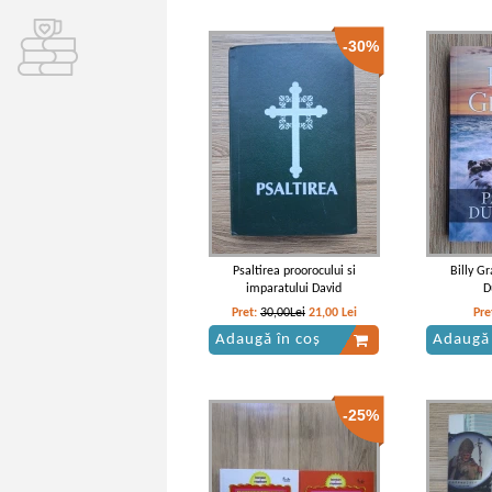
-30%
Psaltirea proorocului si
Billy G
imparatului David
D
Pret:
30,00Lei
21,00
Lei
Pre
Adaugă în coș
Adaugă 
-25%