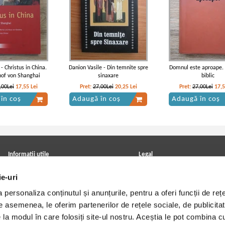
 - Christus in China.
Danion Vasile - Din temnite spre
Domnul este aproape.
hof von Shanghai
sinaxare
biblic
,00Lei
17,55
Lei
Pret:
27,00Lei
20,25
Lei
Pret:
27,00Lei
17,
în coș
Adaugă în coș
Adaugă în coș
Informatii utile
Legal
ANPC
Achizitii cărți
ie-uri
Achizitii viniluri, casete, CD/DVD
Soluționarea online a litigiilor
Contact
Politica de confidentialitate
personaliza conținutul și anunțurile, pentru a oferi funcții de rețe
Cum cumpar?
Termeni si conditii
Politica de livrare
Utilizare cookie-uri
De asemenea, le oferim partenerilor de rețele sociale, de publicitat
Retur comenzi
e la modul în care folosiți site-ul nostru. Aceștia le pot combina c
Angajari - Cariere