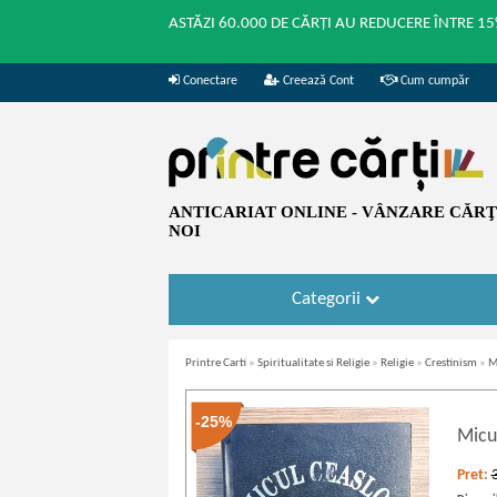
ASTĂZI 60.000 DE CĂRȚI AU REDUCERE ÎNTRE 15
Conectare
Creează Cont
Cum cumpăr
ANTICARIAT ONLINE - VÂNZARE CĂRŢI
NOI
Categorii
Printre Carti
»
Spiritualitate si Religie
»
Religie
»
Crestinism
»
M
-25%
Micul
Pret: