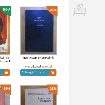
-25%
itul - Cu
Noul Testament cu Psalmii
ntru omul
i
Pret:
26,00Lei
19,50
Lei
Adaugă în coș
-35%
-25%