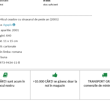
ilitate:
in stoc
ea:
stoc suficient
 Micul ceaslov cu sinaxarul de peste an (2001)
ra:
Agapis
 aparitie: 2001
gini: 640
t: 11 x 15 cm
ti: cartonate
 in limba: romana
: buna
 973-9434-11-8
ĂRŢI sunt acum în
>10.000 CĂRŢI se găsesc doar la
TRANSPORT GRA
ocul nostru
noi în magazin
comenzile de mini