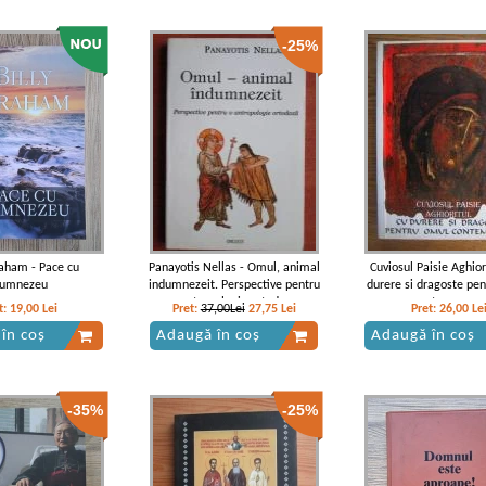
-25%
raham - Pace cu
Panayotis Nellas - Omul, animal
Cuviosul Paisie Aghior
umnezeu
indumnezeit. Perspective pentru
durere si dragoste pe
o antropologie ortodoxa
contemporan
t:
19,00
Lei
Pret:
37,00Lei
27,75
Lei
Pret:
26,00
Le
în coș
Adaugă în coș
Adaugă în coș
-35%
-25%