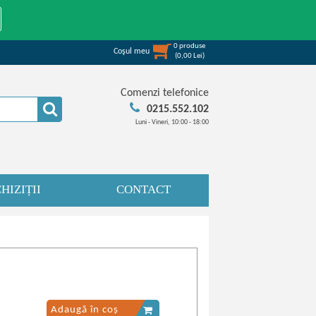
0
produse
Coşul meu
(
0,00
Lei
)
Comenzi telefonice
0215.552.102
Luni - Vineri, 10:00 - 18:00
HIZIȚII
CONTACT
Adaugă în coș