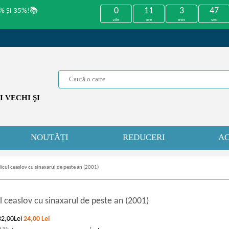
0
11
3
47
% ȘI 35%!📚
zile
ore
min
sec
 VECHI ŞI
NOUTĂȚI
REDUCERI
AC
icul ceaslov cu sinaxarul de peste an (2001)
 ceaslov cu sinaxarul de peste an (2001)
32,00Lei
24,00
Lei