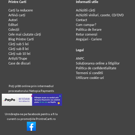
Printre Carti
Informatii utile
Carți la reducere
Achizitii cărți
Arhivă carți
Achizitii viniluri, casete, CD/DVD
Autori
Contact
Edituri
Cum cumpar?
Colecții
Politica de livrare
Cele mai căutate cărți
Retur comenzi
Blog Printre Carti
Angajari - Cariere
Cărţi sub 5 lei
Cărţi sub 8 lei
Legal
Cărţi sub 10 lei
Artiști/Trupe
ANPC
Case de discuri
Soluționarea online a litigiilor
Politica de confidentialitate
Termeni si conditii
Utilizare cookie-uri
Poţi plăti online prin intermediul
procesatorului Netopia Payments
Urmăreşte-ne pe facebook pentru a fi la
curent cu promoţiile PrintreCarti.ro