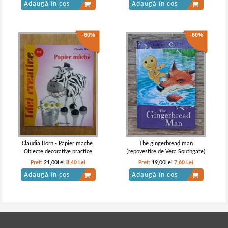
Adaugă în coș
Adaugă în coș
-60%
-60%
Claudia Horn - Papier mache.
The gingerbread man
Obiecte decorative practice
(repovestire de Vera Southgate)
Pret:
21,00Lei
8,40
Lei
Pret:
19,00Lei
7,60
Lei
Adaugă în coș
Adaugă în coș