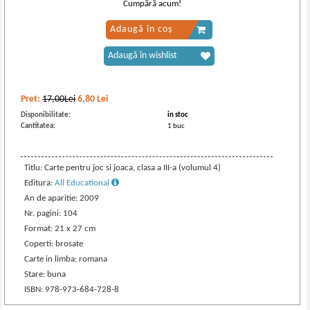
Cumpără acum!
Adaugă în coș
Adaugă în wishlist
Pret:
17,00Lei
6,80
Lei
Disponibilitate:
in stoc
Cantitatea:
1 buc
Titlu: Carte pentru joc si joaca, clasa a III-a (volumul 4)
Editura:
All Educational
An de aparitie: 2009
Nr. pagini: 104
Format: 21 x 27 cm
Coperti: brosate
Carte in limba: romana
Stare: buna
ISBN: 978-973-684-728-8