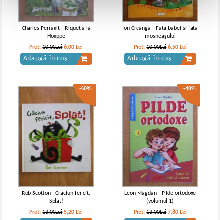
Charles Perrault - Riquet a la
Ion Creanga - Fata babei si fata
Houppe
mosneagului
Pret:
10,00Lei
6,00
Lei
Pret:
10,00Lei
6,50
Lei
Adaugă în coș
Adaugă în coș
-60%
-40%
Rob Scotton - Craciun fericit,
Leon Magdan - Pilde ortodoxe
Splat!
(volumul 1)
Pret:
13,00Lei
5,20
Lei
Pret:
13,00Lei
7,80
Lei