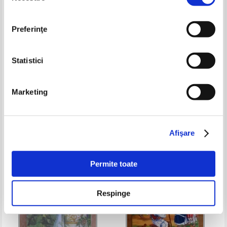
Preferinţe
Statistici
Bebe numara de la 1 la 10
Ion Creanga - Povesti, povestiri,
Marketing
amintiri
Pret:
19,00Lei
7,60
Lei
Pret:
12,00Lei
7,20
Lei
Adaugă în coș
Adaugă în coș
Afişare
-40%
-35%
Permite toate
Respinge