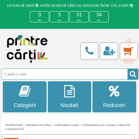
LECTURI DE VARĂ 📚 ASTĂZI 60.000 DE CĂRȚI AU REDUCERE ÎNTRE 15% ȘI 60%!📚
0
5
31
34
zile
ore
min
sec
0
0,00
Lei
Categorii
Noutati
Reduceri
Printre Carti
»
Literatura si critica
»
Carti pentru copii
»
Carte pentru joc si joaca, clasa a III-
a (volumul 4)