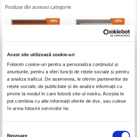
Produse din aceeasi categorie
-40%
-20%
Acest site utilizează cookie-uri
Folosim cookie-uri pentru a personaliza conținutul și
anunțurile, pentru a oferi funcții de rețele sociale și pentru
a analiza traficul. De asemenea, le oferim partenerilor de
rețele sociale, de publicitate și de analize informații cu
Nikolai Sladkov - Copiii
Crina Decusara - Bocsan -
curcubeului
Povestiri despre Cuza Voda
privire la modul în care folosiți site-ul nostru. Aceștia le
Pret:
11,00Lei
6,60
Lei
Pret:
10,00Lei
8,00
Lei
pot combina cu alte informații oferite de dvs. sau culese
Adaugă în coș
Adaugă în coș
în urma folosirii serviciilor lor.
-60%
-40%
Selecția
Necesare
consimțământului