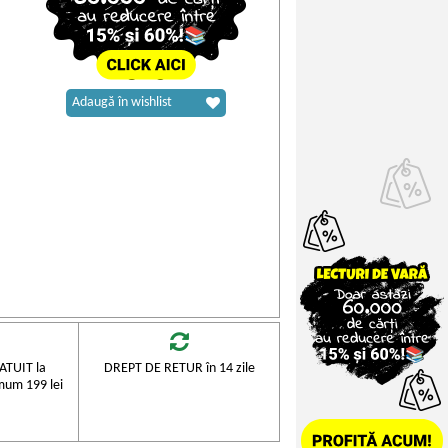
Adaugă în wishlist
TUIT la
DREPT DE RETUR în 14 zile
mum 199 lei