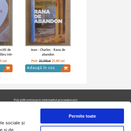
citii de
Jean - Charles - Rana de
ibru intr-
abandon
ere
05
Lei
Pret:
32,00Lei
25,60
Lei
Adaugă în coș
Poţi plăti online prin intermediul procesatorului
Netopia Payments
Permite toate
le sociale și
Urmăreşte-ne pe facebook pentru a fi la curent cu
promoţiile PrintreCarti.ro
e și de