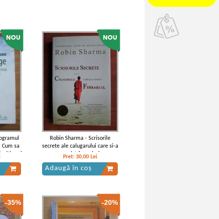
rogramul
Robin Sharma - Scrisorile
. Cum sa
secrete ale calugarului care si-a
traiti mai
vandut ferrari-ul
i
Pret:
30,00
Lei
Adaugă în coș
-35%
-20%