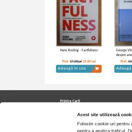
Hans Rosling - Factfulness
George Vit
despre anxi
homeo
Pret:
37,00Lei
29,60
Lei
Pret:
50
Adaugă în coș
Adaugă 
Printre Carti
Carți la reducere
Acest site utilizează cook
Arhivă carți
Autori
Folosim cookie-uri pentru a 
Edituri
Colecții
pentru a analiza traficul. 