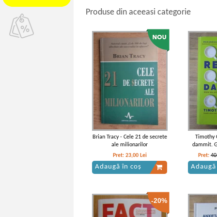
Produse din aceeasi categorie
Brian Tracy - Cele 21 de secrete
Timothy C
ale milionarilor
dammit. Gh
epoc
Pret:
23,00
Lei
Pret:
40
Adaugă în coș
Adaugă 
-20%