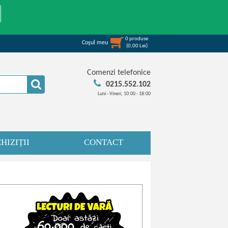
0
produse
Coşul meu
(
0,00
Lei
)
Comenzi telefonice
0215.552.102
Luni - Vineri, 10:00 - 18:00
HIZIȚII
CONTACT