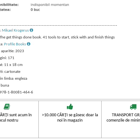
:
Mikael Krogerus
 The get things done book. 41 tools to start, stick with and finish things
ra:
Profile Books
 aparitie: 2023
gini: 171
t: 11 x 18 cm
ti: cartonate
in limba: engleza
: buna
 978-1-80081-464-6
ĂRŢI sunt acum în
>10.000 CĂRŢI se găsesc doar la
TRANSPORT GRA
ocul nostru
noi în magazin
comenzile de mini