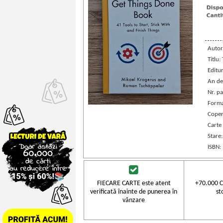
Autor
Titlu:
Editu
An de
Nr. pa
Forma
Coper
Carte 
Stare
ISBN:
FIECARE CARTE este atent
+70.000 C
verificată înainte de punerea în
st
vânzare