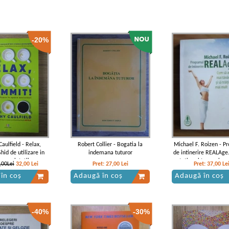
-20%
aulfield - Relax,
Robert Collier - Bogatia la
Michael F. Roizen - P
id de utilizare in
indemana tuturor
de intinerire REALAge
a anxietatii
aratati mai tanar si sa 
,00Lei
32,00
Lei
Pret:
27,00
Lei
Pret:
37,00
Le
mult
în coș
Adaugă în coș
Adaugă în coș
-40%
-30%