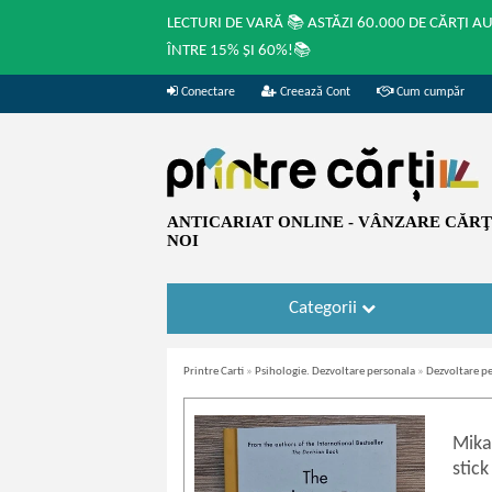
LECTURI DE VARĂ 📚 ASTĂZI 60.000 DE CĂRȚI A
ÎNTRE 15% ȘI 60%!📚
Conectare
Creează Cont
Cum cumpăr
ANTICARIAT ONLINE - VÂNZARE CĂRŢI
NOI
Categorii
Printre Carti
»
Psihologie. Dezvoltare personala
»
Dezvoltare p
Mika
stick