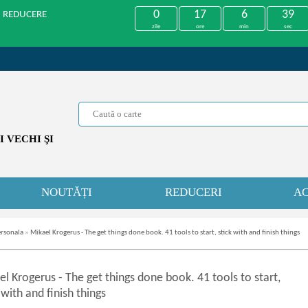
0
17
6
39
U REDUCERE
zile
ore
min
sec
 VECHI ŞI
NOUTĂȚI
REDUCERI
AC
ersonala
»
Mikael Krogerus - The get things done book. 41 tools to start, stick with and finish things
el Krogerus
-
The get things done book. 41 tools to start,
 with and finish things