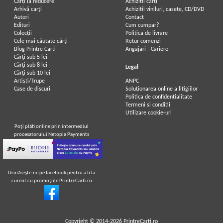
Carți la reducere
Achizitii cărți
Arhivă carți
Achizitii viniluri, casete, CD/DVD
Autori
Contact
Edituri
Cum cumpar?
Colecții
Politica de livrare
Cele mai căutate cărți
Retur comenzi
Blog Printre Carti
Angajari - Cariere
Cărţi sub 5 lei
Cărţi sub 8 lei
Legal
Cărţi sub 10 lei
Artiști/Trupe
ANPC
Case de discuri
Soluționarea online a litigiilor
Politica de confidentialitate
Termeni si conditii
Utilizare cookie-uri
Poţi plăti online prin intermediul
procesatorului Netopia Payments
Urmăreşte-ne pe facebook pentru a fi la
curent cu promoţiile PrintreCarti.ro
Copyright © 2014-2026
PrintreCarti.ro