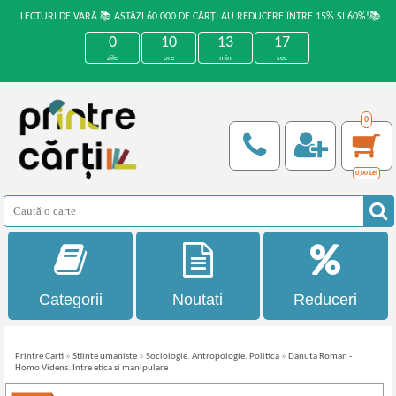
LECTURI DE VARĂ 📚 ASTĂZI 60.000 DE CĂRȚI AU REDUCERE ÎNTRE 15% ȘI 60%!📚
0
10
13
16
zile
ore
min
sec
0
0,00
Lei
Categorii
Noutati
Reduceri
Printre Carti
»
Stiinte umaniste
»
Sociologie. Antropologie. Politica
»
Danuta Roman -
Homo Videns. Intre etica si manipulare