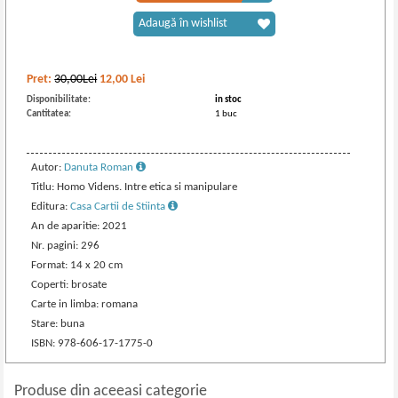
Adaugă în wishlist
Pret:
30,00Lei
12,00
Lei
Disponibilitate:
in stoc
Cantitatea:
1 buc
Autor:
Danuta Roman
Titlu: Homo Videns. Intre etica si manipulare
Editura:
Casa Cartii de Stiinta
An de aparitie: 2021
Nr. pagini: 296
Format: 14 x 20 cm
Coperti: brosate
Carte in limba: romana
Stare: buna
ISBN: 978-606-17-1775-0
Produse din aceeasi categorie