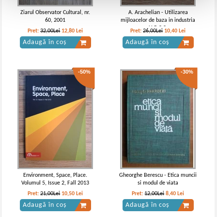
Ziarul Observator Cultural, nr.
A. Arachelian - Utilizarea
60, 2001
mijloacelor de baza in industria
U.R.S.S.
Pret:
32,00Lei
12,80
Lei
Pret:
26,00Lei
10,40
Lei
Adaugă în coș
Adaugă în coș
-50%
-30%
Environment, Space, Place.
Gheorghe Berescu - Etica muncii
Volumul 5, Issue 2, Fall 2013
si modul de viata
Pret:
21,00Lei
10,50
Lei
Pret:
12,00Lei
8,40
Lei
Adaugă în coș
Adaugă în coș