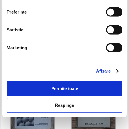
Preferinţe
Statistici
Traian Tandin - Infractori
Maria Voinea - Sociologia
fara...bafta
familiei
Marketing
Pret:
13,00
Lei
Pret:
10,00
Lei
Adaugă în coș
Adaugă în coș
Afişare
-60%
-60%
Permite toate
Respinge