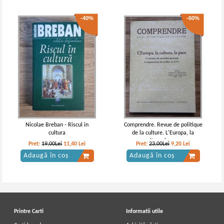
-40%
-60%
Nicolae Breban - Riscul in
Comprendre. Revue de politique
cultura
de la culture. L'Europa, la
cultura, la pace
Pret:
19,00Lei
11,40
Lei
Pret:
23,00Lei
9,20
Lei
Adaugă în coș
Adaugă în coș
Printre Carti
Informatii utile