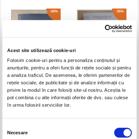
-60%
-35%
Acest site utilizează cookie-uri
Folosim cookie-uri pentru a personaliza conținutul și
anunțurile, pentru a oferi funcții de rețele sociale și pentru
a analiza traficul. De asemenea, le oferim partenerilor de
Corneliu Visoianu - Strategikon.
Mark Galeotti - Hai sa vorbim
rețele sociale, de publicitate și de analize informații cu
The year of 2017. Challenging
despre Putin! Ce nu intelege
choices
Occidentul
privire la modul în care folosiți site-ul nostru. Aceștia le
Pret:
26,00Lei
10,40
Lei
Pret:
23,00Lei
14,95
Lei
Adaugă în coș
Adaugă în coș
pot combina cu alte informații oferite de dvs. sau culese
în urma folosirii serviciilor lor.
Selecția
Necesare
consimțământului