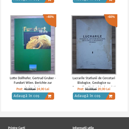
-40%
-60%
Lotte Dollhofer, Gertrud Gruber -
Lucrarile Statiunii de Cercetari
Fundort Wien. Berichte zur
Biologice, Geologice su
Archaologie
Geografice Stejarul (volumul 1)
Pret:
40,00Lei
24,00
Lei
Pret:
50,00Lei
20,00
Lei
Adaugă în coș
Adaugă în coș
Printre Carti
Informatii utile