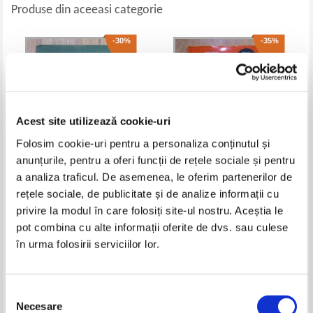
Produse din aceeasi categorie
-30%
-35%
Acest site utilizează cookie-uri
Folosim cookie-uri pentru a personaliza conținutul și
anunțurile, pentru a oferi funcții de rețele sociale și pentru
a analiza traficul. De asemenea, le oferim partenerilor de
Marin Neagu - Ameliorarea
Mark Henderson - The Geek
rețele sociale, de publicitate și de analize informații cu
plantelor horticole
Manifesto. Why Science Matters
privire la modul în care folosiți site-ul nostru. Aceștia le
Pret:
34,00Lei
23,80
Lei
Pret:
40,00Lei
26,00
Lei
pot combina cu alte informații oferite de dvs. sau culese
Adaugă în coș
Adaugă în coș
în urma folosirii serviciilor lor.
-60%
-35%
Selecția
Necesare
consimțământului