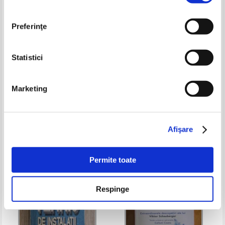
Preferinţe
Statistici
J. H. Fabre - Les ravageurs
Jacob Klimstra, Markus
Marketing
(1921)
Hotakainen - Smart power
generation
Pret:
80,00Lei
32,00
Lei
Pret:
40,00Lei
26,00
Lei
Adaugă în coș
Adaugă în coș
Afişare
-40%
-20%
Permite toate
Respinge