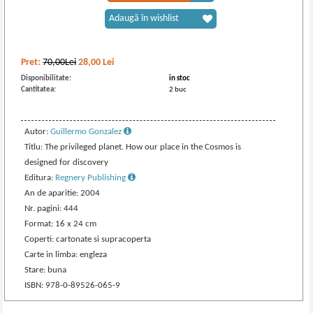
Adaugă în wishlist
Pret:
70,00Lei
28,00
Lei
Disponibilitate:
in stoc
Cantitatea:
2 buc
Autor:
Guillermo Gonzalez
Titlu: The privileged planet. How our place in the Cosmos is
designed for discovery
Editura:
Regnery Publishing
An de aparitie: 2004
Nr. pagini: 444
Format: 16 x 24 cm
Coperti: cartonate si supracoperta
Carte in limba: engleza
Stare: buna
ISBN: 978-0-89526-065-9