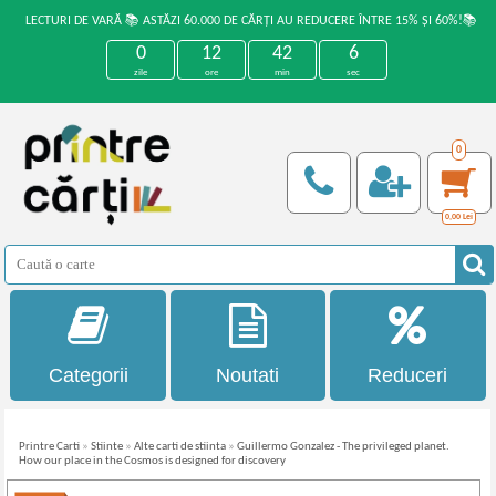
LECTURI DE VARĂ 📚 ASTĂZI 60.000 DE CĂRȚI AU REDUCERE ÎNTRE 15% ȘI 60%!📚
0
12
42
5
zile
ore
min
sec
0
0,00
Lei
Categorii
Noutati
Reduceri
Printre Carti
»
Stiinte
»
Alte carti de stiinta
»
Guillermo Gonzalez - The privileged planet.
How our place in the Cosmos is designed for discovery