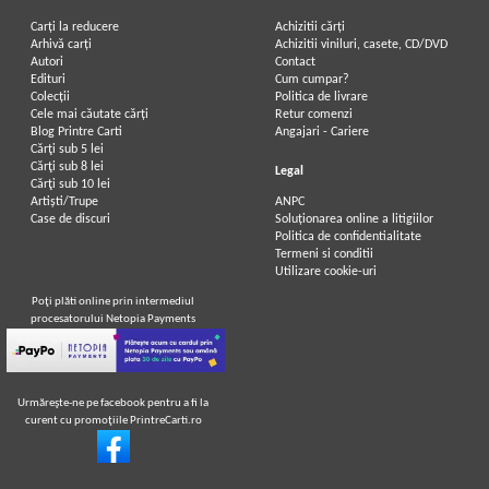
Carți la reducere
Achizitii cărți
Arhivă carți
Achizitii viniluri, casete, CD/DVD
Autori
Contact
Edituri
Cum cumpar?
Colecții
Politica de livrare
Cele mai căutate cărți
Retur comenzi
Blog Printre Carti
Angajari - Cariere
Cărţi sub 5 lei
Cărţi sub 8 lei
Legal
Cărţi sub 10 lei
Artiști/Trupe
ANPC
Case de discuri
Soluționarea online a litigiilor
Politica de confidentialitate
Termeni si conditii
Utilizare cookie-uri
Poţi plăti online prin intermediul
procesatorului Netopia Payments
Urmăreşte-ne pe facebook pentru a fi la
curent cu promoţiile PrintreCarti.ro