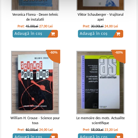
Veronica Florea - Desen tehnic
Viktor Schauberger - Vrajitorul
de instalatii
apei
Pret:
45,00Lei
27,00
Lei
Pret:
30,00Lei
24,00
Lei
Adaugă în coș
Adaugă în coș
-60%
-60%
William H. Crouse - Science pour
Le memoire des mots. Actualite
tous
scientifique
Pret:
60,00Lei
24,00
Lei
Pret:
58,00Lei
23,20
Lei
Adaugă în coș
Adaugă în coș