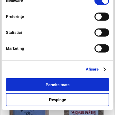
Necesare
consimțământului
Preferinţe
Statistici
Ion Gheorghe - Megalitice
Constantin Sabareanu - Poeme
Marketing
Pret:
19,00Lei
12,35
Lei
Pret:
24,00Lei
15,60
Lei
Adaugă în coș
Adaugă în coș
Afişare
-30%
-35%
Permite toate
Respinge