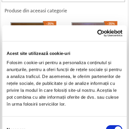
Produse din aceeasi categorie
-35%
-35%
Acest site utilizează cookie-uri
Folosim cookie-uri pentru a personaliza conținutul și
anunțurile, pentru a oferi funcții de rețele sociale și pentru
a analiza traficul. De asemenea, le oferim partenerilor de
rețele sociale, de publicitate și de analize informații cu
Emil Noni Iordache - Zbor in
Horatiu. Cele mai frumoase
privire la modul în care folosiți site-ul nostru. Aceștia le
forma de pumn
poezii
Pret:
19,00Lei
12,35
Lei
Pret:
21,00Lei
13,65
Lei
pot combina cu alte informații oferite de dvs. sau culese
Adaugă în coș
Adaugă în coș
în urma folosirii serviciilor lor.
-35%
-35%
Selecția