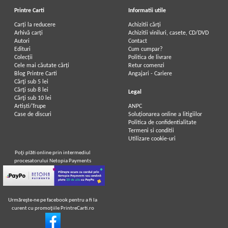
Printre Carti
Informatii utile
Carți la reducere
Achizitii cărți
Arhivă carți
Achizitii viniluri, casete, CD/DVD
Autori
Contact
Edituri
Cum cumpar?
Colecții
Politica de livrare
Cele mai căutate cărți
Retur comenzi
Blog Printre Carti
Angajari - Cariere
Cărţi sub 5 lei
Cărţi sub 8 lei
Legal
Cărţi sub 10 lei
Artiști/Trupe
ANPC
Case de discuri
Soluționarea online a litigiilor
Politica de confidentialitate
Termeni si conditii
Utilizare cookie-uri
Poţi plăti online prin intermediul
procesatorului Netopia Payments
Urmăreşte-ne pe facebook pentru a fi la
curent cu promoţiile PrintreCarti.ro