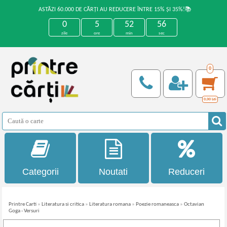
ASTĂZI 60.000 DE CĂRȚI AU REDUCERE ÎNTRE 15% ȘI 35%!📚
0
5
52
56
zile
ore
min
sec
0
0,00
Lei
Categorii
Noutati
Reduceri
Printre Carti
»
Literatura si critica
»
Literatura romana
»
Poezie romaneasca
»
Octavian
Goga - Versuri