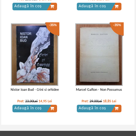
Adaugă în coș
Adaugă în coș
-35%
-35%
Nistor Ioan Bud - Crini si orhidee
Marcel Gafton - Non Possumus
Pret:
23,00Lei
14,95
Lei
Pret:
29,00Lei
18,85
Lei
Adaugă în coș
Adaugă în coș