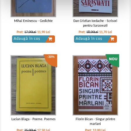
Mihai Eminescu - Gedichte
Dan Cristian Iordache - Scrisori
pentru Saraswati
Pret:
17,00Lei
11,90
Lei
Pret:
18,00Lei
11,70
Lei
Adaugă în coș
Adaugă în coș
-30%
Lucian Blaga - Poeme. Poemes
Florin Bican - Singur printre
marlani
Pret:
25,00Lei
17,50
Lei
Pret:
13,00
Lei