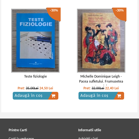
-30%
-30%
Teste fiziologie
Michelle Dominique Leigh -
Pacea sufletului. Frumusetea
trupului
Pret:
35,00Lei
24,50
Lei
Pret:
32,00Lei
22,40
Lei
Adaugă în coș
Adaugă în coș
Printre Carti
Informatii utile