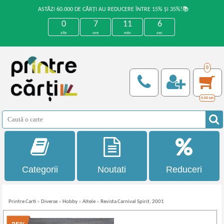
ASTĂZI 60.000 DE CĂRȚI AU REDUCERE ÎNTRE 15% ȘI 35%!📚
0
7
11
5
zile
ore
min
sec
0
0,00
Lei
Categorii
Noutati
Reduceri
Printre Carti
»
Diverse
»
Hobby
»
Altele
»
Revista Carnival Spirit, 2001