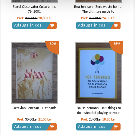
Ziarul Observator Cultural, nr.
Bea Johnson - Zero waste home.
76, 2001
The ultimare guide to
simplifying your life
Pret:
32,00Lei
20,80
Lei
Pret:
37,00Lei
24,05
Lei
Adaugă în coș
Adaugă în coș
-30%
-35%
Octavian Fenesan - Fiat panis
Ilka Heinemann - 101 things to
do instead of playing on your
phone
Pret:
30,00Lei
21,00
Lei
Pret:
28,00Lei
18,20
Lei
Adaugă în coș
Adaugă în coș