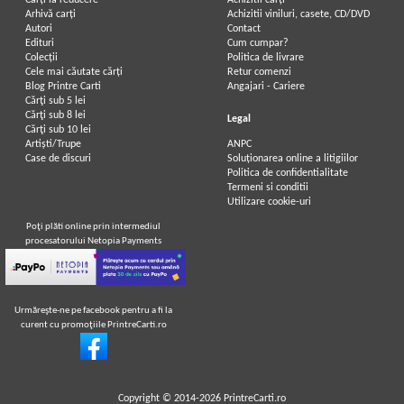
Carți la reducere
Achizitii cărți
Arhivă carți
Achizitii viniluri, casete, CD/DVD
Autori
Contact
Edituri
Cum cumpar?
Colecții
Politica de livrare
Cele mai căutate cărți
Retur comenzi
Blog Printre Carti
Angajari - Cariere
Cărţi sub 5 lei
Cărţi sub 8 lei
Legal
Cărţi sub 10 lei
Artiști/Trupe
ANPC
Case de discuri
Soluționarea online a litigiilor
Politica de confidentialitate
Termeni si conditii
Utilizare cookie-uri
Poţi plăti online prin intermediul
procesatorului Netopia Payments
Urmăreşte-ne pe facebook pentru a fi la
curent cu promoţiile PrintreCarti.ro
Copyright © 2014-2026
PrintreCarti.ro