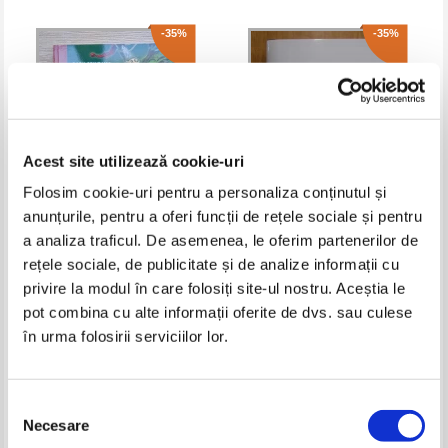
-35%
-35%
Acest site utilizează cookie-uri
Folosim cookie-uri pentru a personaliza conținutul și
anunțurile, pentru a oferi funcții de rețele sociale și pentru
a analiza traficul. De asemenea, le oferim partenerilor de
Radu Spineanu - Sindromul
Ma cheama Charles Saatchi si
rețele sociale, de publicitate și de analize informații cu
Munchausen prin delegare
sunt un artoholic
Pret:
27,00Lei
17,55
Lei
Pret:
27,00Lei
17,55
Lei
privire la modul în care folosiți site-ul nostru. Aceștia le
Adaugă în coș
Adaugă în coș
pot combina cu alte informații oferite de dvs. sau culese
în urma folosirii serviciilor lor.
Selecția
Necesare
consimțământului