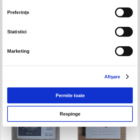
Preferinţe
Statistici
Marian Bura - Iepurii de casa.
Rahan (nr. 3, iunie 2010)
Crestere si valorificare
Marketing
Pret:
25,00
Lei
Pret:
21,00
Lei
Adaugă în coș
Adaugă în coș
Afişare
-35%
-35%
Permite toate
Respinge