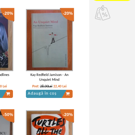
-20%
-20%
odlines
Kay Redfield Jamison - An
Unquiet Mind
00
Lei
Pret:
28,00Lei
22,40
Lei
Adaugă în coș
-50%
-20%