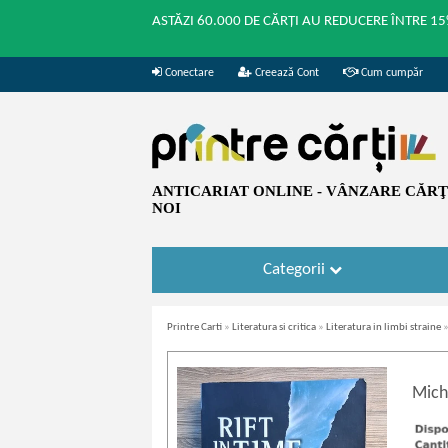
ASTĂZI 60.000 DE CĂRȚI AU REDUCERE ÎNTRE 15
Conectare
Creează Cont
Cum cumpăr
ANTICARIAT ONLINE - VÂNZARE CĂRŢI
NOI
Categorii
Printre Carti
»
Literatura si critica
»
Literatura in limbi straine
Micha