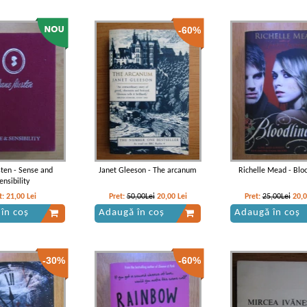
-60%
ten - Sense and
Janet Gleeson - The arcanum
Richelle Mead - Blo
ensibility
t:
21,00
Lei
Pret:
50,00Lei
20,00
Lei
Pret:
25,00Lei
20,
în coș
Adaugă în coș
Adaugă în coș
-30%
-60%