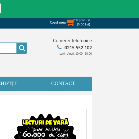
0
produse
Coşul meu
(
0,00
Lei
)
Comenzi telefonice
0215.552.102
Luni - Vineri, 10:00 - 18:00
HIZIȚII
CONTACT