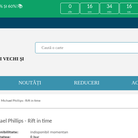
0
16
34
16
% ȘI 60%!📚
zile
ore
min
sec
 VECHI ŞI
NOUTĂȚI
REDUCERI
AC
»
Michael Phillips - Rift in time
el Phillips
-
Rift in time