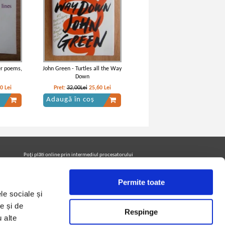
er poems,
John Green - Turtles all the Way
Down
00
Lei
Pret:
32,00Lei
25,60
Lei
Adaugă în coș
Poţi plăti online prin intermediul procesatorului
Netopia Payments
Permite toate
le sociale și
Urmăreşte-ne pe facebook pentru a fi la curent cu
promoţiile PrintreCarti.ro
e și de
Respinge
u alte