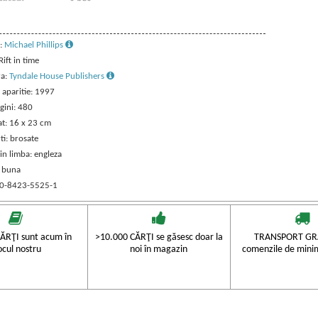
:
Michael Phillips
 Rift in time
ra:
Tyndale House Publishers
 aparitie: 1997
gini: 480
t: 16 x 23 cm
ti: brosate
in limba: engleza
: buna
 0-8423-5525-1
ĂRŢI sunt acum în
>10.000 CĂRŢI se găsesc doar la
TRANSPORT GRA
ocul nostru
noi în magazin
comenzile de mini