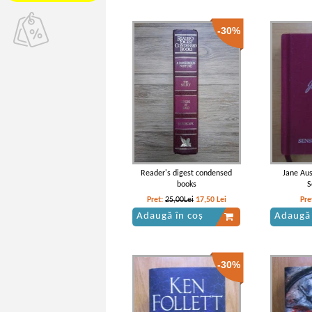
-30%
Reader's digest condensed
Jane Aus
books
S
Pret:
25,00Lei
17,50
Lei
Pre
Adaugă în coș
Adaugă 
-30%