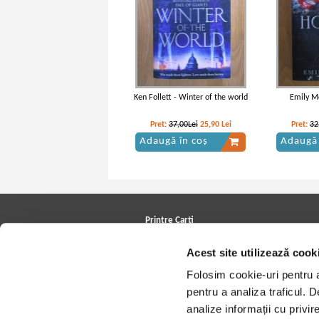
Ken Follett - Winter of the world
Emily M
Pret:
37,00Lei
25,90
Lei
Pret:
32
Adaugă în coș
Adaugă 
Printre Carti
Carți la reducere
Acest site utilizează cook
Arhivă carți
Autori
Folosim cookie-uri pentru a 
Edituri
Colecții
pentru a analiza traficul. 
Cele mai căutate cărți
analize informații cu privir
Blog Printre Carti