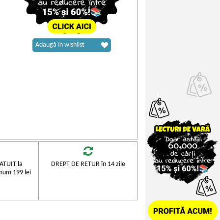
Adaugă în wishlist
TUIT la
DREPT DE RETUR în 14 zile
mum 199 lei