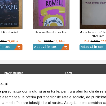
cIntire - Hooked
Rainbow Rowell - Landline
Mircea Ivanescu - Oth
other lines
,00Lei
22,40
Lei
Pret:
47,00Lei
18,80
Lei
Pret:
34,00Lei
17,
în coș
Adaugă în coș
Adaugă în coș
Informatii utile
Legal
ANPC
Achizitii cărți
ie-uri
Achizitii viniluri, casete, CD/DVD
Soluționarea online a litigiilor
Contact
Politica de confidentialitate
personaliza conținutul și anunțurile, pentru a oferi funcții de rețe
Cum cumpar?
Termeni si conditii
Politica de livrare
Utilizare cookie-uri
De asemenea, le oferim partenerilor de rețele sociale, de publicitat
Retur comenzi
e la modul în care folosiți site-ul nostru. Aceștia le pot combina c
Angajari - Cariere