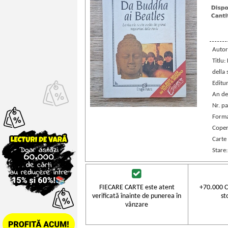
Autor
Titlu:
della 
Editu
An de
Nr. pa
Forma
Coper
Carte 
Stare
FIECARE CARTE este atent
+70.000 C
verificată înainte de punerea în
st
vânzare