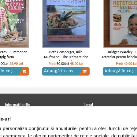
vans - Summer on
Beth Hensperger, Julie
Bridget Wardley - 
atpig farm
Kaufmann - The ultimate rice
retetelor pentru bebelus
cooker cookbook
,00Lei
25,90
Lei
Pret:
60,00Lei
48,00
Lei
Pret:
40,00
Le
în coș
Adaugă în coș
Adaugă în coș
Informatii utile
Legal
ANPC
Achizitii cărți
ie-uri
Achizitii viniluri, casete, CD/DVD
Soluționarea online a litigiilor
Contact
Politica de confidentialitate
personaliza conținutul și anunțurile, pentru a oferi funcții de rețe
Cum cumpar?
Termeni si conditii
Politica de livrare
Utilizare cookie-uri
De asemenea, le oferim partenerilor de rețele sociale, de publicitat