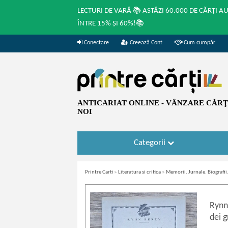
LECTURI DE VARĂ 📚 ASTĂZI 60.000 DE CĂRȚI A
ÎNTRE 15% ȘI 60%!📚
Conectare
Creează Cont
Cum cumpăr
ANTICARIAT ONLINE - VÂNZARE CĂRŢI
NOI
Categorii
Printre Carti
»
Literatura si critica
»
Memorii. Jurnale. Biografi
Rynn
dei g