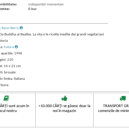
:
Rynn Berry
 Da Buddha ai Beatles. La vita e le ricette inedite dei grandi vegetariani
storia
ra:
Futura
 aparitie: 1996
gini: 210
t: 14 x 21 cm
ti: brosate
in limba: italiana
: buna
ĂRŢI sunt acum în
>10.000 CĂRŢI se găsesc doar la
TRANSPORT GRA
ocul nostru
noi în magazin
comenzile de mini