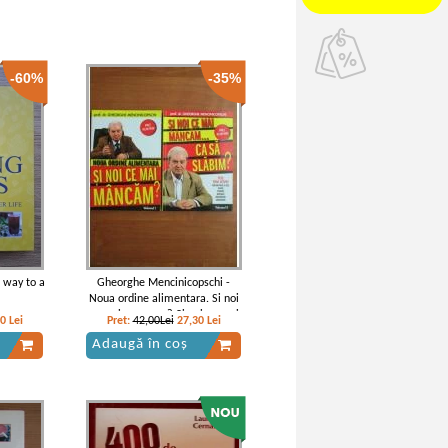
-60%
-35%
r way to a
Gheorghe Mencinicopschi -
Noua ordine alimentara. Si noi
ce mai mancam? Si noi ce mai
00
Lei
Pret:
42,00Lei
27,30
Lei
mancam... ca sa slabim? (2
Adaugă în coș
volume)