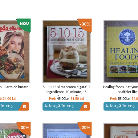
-30%
 - Carte de bucate
5 - 10-15 si mancarea e gata! 5
Healing foods. Eat you
ingrediente, 10 minute, 15
healthier life
minute de gatit
t:
34,00
Lei
Pret:
45,00Lei
31,50
Lei
Pret:
85,00Lei
34,
în coș
Adaugă în coș
Adaugă în coș
-30%
-20%