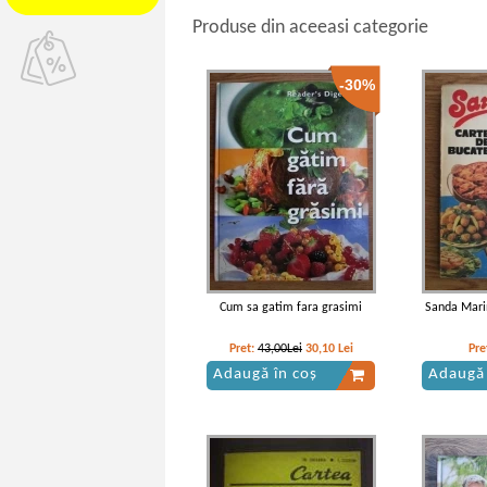
Produse din aceeasi categorie
-30%
Cum sa gatim fara grasimi
Sanda Marin
Pret:
43,00Lei
30,10
Lei
Pre
Adaugă în coș
Adaugă 