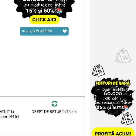
Adaugă în wishlist
TUIT la
DREPT DE RETUR în 14 zile
mum 199 lei