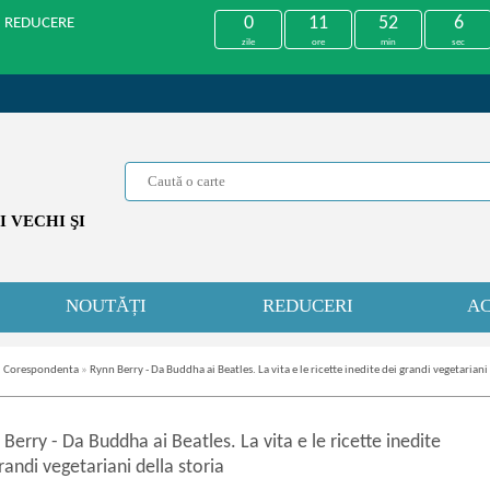
0
11
52
6
U REDUCERE
zile
ore
min
sec
 VECHI ŞI
NOUTĂȚI
REDUCERI
AC
i. Corespondenta
»
Rynn Berry - Da Buddha ai Beatles. La vita e le ricette inedite dei grandi vegetariani 
 Berry
-
Da Buddha ai Beatles. La vita e le ricette inedite
randi vegetariani della storia