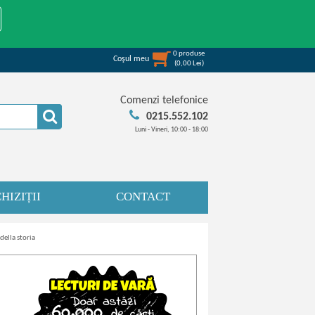
0
produse
Coşul meu
(
0,00
Lei
)
Comenzi telefonice
0215.552.102
Luni - Vineri, 10:00 - 18:00
HIZIȚII
CONTACT
della storia