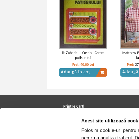
Tr. Zaharia, I. Costin - Cartea
Matthew E
patiserului
f
Pret:
40,00
Lei
Pret:
37
Adaugă în coș
Adaugă 
Printre Carti
Carți la reducere
Acest site utilizează cook
Arhivă carți
Autori
Folosim cookie-uri pentru a 
Edituri
Colecții
pentru a analiza traficul. 