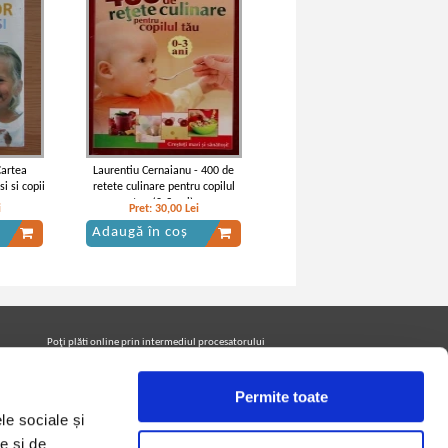
Cartea
Laurentiu Cernaianu - 400 de
i si copii
retete culinare pentru copilul
tau (0-3 ani)
i
Pret:
30,00
Lei
Adaugă în coș
Poţi plăti online prin intermediul procesatorului
Netopia Payments
Permite toate
le sociale și
Urmăreşte-ne pe facebook pentru a fi la curent cu
promoţiile PrintreCarti.ro
e și de