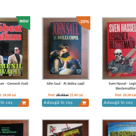
-20%
um - Gemenii rivali
John Saul - Al doilea copil
Sven Hassel - Leg
blestematilor
t:
24,00
Lei
Pret:
28,00Lei
22,40
Lei
Pret:
26,00
Le
în coș
Adaugă în coș
Adaugă în coș