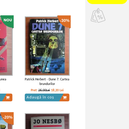
-30%
iunea
Patrick Herbert - Dune 7. Cartea
brundurilor
i
Pret:
26,00Lei
18,20
Lei
Adaugă în coș
-20%