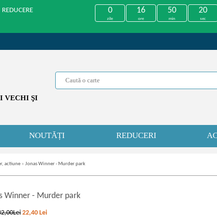
0
16
50
20
U REDUCERE
zile
ore
min
sec
 VECHI ŞI
NOUTĂȚI
REDUCERI
AC
r, actiune
»
Jonas Winner - Murder park
s Winner
-
Murder park
32,00Lei
22,40
Lei