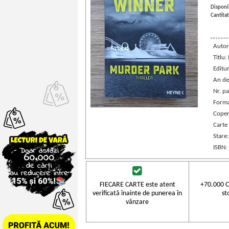
Disponib
Cantitat
Autor
Titlu
Editu
An de
Nr. pa
Forma
Coper
Carte
Stare
ISBN:
FIECARE CARTE este atent
+70.000 C
verificată înainte de punerea în
st
vânzare