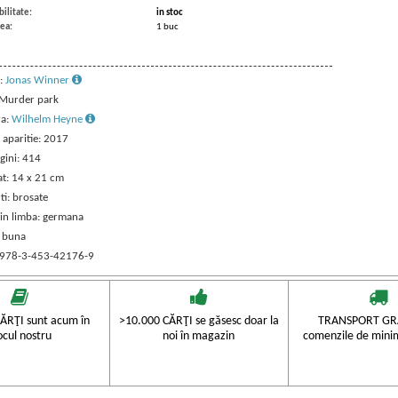
ilitate:
in stoc
ea:
1 buc
:
Jonas Winner
: Murder park
ra:
Wilhelm Heyne
 aparitie: 2017
gini: 414
t: 14 x 21 cm
ti: brosate
 in limba: germana
: buna
 978-3-453-42176-9
ĂRŢI sunt acum în
>10.000 CĂRŢI se găsesc doar la
TRANSPORT GRA
ocul nostru
noi în magazin
comenzile de mini