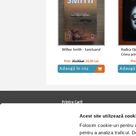
Wilbur Smith - Sanctuarul
Rodica Oj
Crima pri
Pret:
30,00Lei
24,00
Lei
Pre
Adaugă în coș
Adaugă 
Printre Carti
Carți la reducere
Acest site utilizează cook
Arhivă carți
Autori
Folosim cookie-uri pentru a 
Edituri
Colecții
pentru a analiza traficul. 
Cele mai căutate cărți