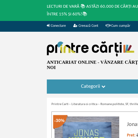
LECTURI DE VARĂ 📚 ASTĂZI 60.000 DE CĂRȚI A
ÎNTRE 15% ȘI 60%!📚
Conectare
Creează Cont
Cum cumpăr
ANTICARIAT ONLINE - VÂNZARE CĂRŢI
NOI
Categorii
Printre Carti
»
Literatura si critica
»
Romane politiste, SF, thrille
-30%
Jona
Pret: