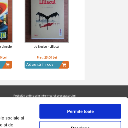
e dincolo
Jo Nesbo - Liliacul
20
Lei
Pret:
25,00
Lei
Adaugă în coș
Poţi plăti online prin intermediul procesatorului
Netopia Payments
Permite toate
le sociale și
Urmăreşte-ne pe facebook pentru a fi la curent cu
promoţiile PrintreCarti.ro
e și de