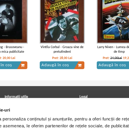
og - Brasoveanu -
Vintila Corbul - Groaza vine de
Larry Niven - Lumea d
n mica publicitate
pretutindeni
de timp
t:
20,00
Lei
Pret:
28,00
Lei
Pret:
24,00Lei
19,
în coș
Adaugă în coș
Adaugă în coș
Informatii utile
Legal
ANPC
Achizitii cărți
ie-uri
Achizitii viniluri, casete, CD/DVD
Soluționarea online a litigiilor
Contact
Politica de confidentialitate
personaliza conținutul și anunțurile, pentru a oferi funcții de rețe
Cum cumpar?
Termeni si conditii
Politica de livrare
Utilizare cookie-uri
De asemenea, le oferim partenerilor de rețele sociale, de publicitat
Retur comenzi