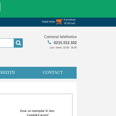
0
produse
Coşul meu
(
0,00
Lei
)
Comenzi telefonice
0215.552.102
Luni - Vineri, 10:00 - 18:00
HIZIȚII
CONTACT
Doar un exemplar în stoc.
Cumpără acum!