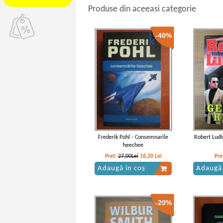
Produse din aceeasi categorie
-40%
Frederik Pohl - Consemnarile
Robert Ludl
heechee
Pret:
27,00Lei
16,20
Lei
Pre
Adaugă în coș
Adaugă 
-20%