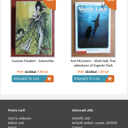
-30%
-60%
Gustave Flaubert - Salammbo
Ann McGovern - Shark lady. True
adventures of Eugenie Clark
Pret:
10,00Lei
7,00
Lei
Pret:
18,00Lei
7,20
Lei
Adaugă în coș
Adaugă în coș
Printre Carti
Informatii utile
Carți la reducere
Achizitii cărți
Arhivă carți
Achizitii viniluri, casete, CD/DVD
Autori
Contact