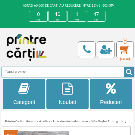
ASTĂZI 60.000 DE CĂRȚI AU REDUCERE ÎNTRE 15% ȘI 60%!📚
0
10
1
47
zile
ore
min
sec
0
0,00
Lei
Categorii
Noutati
Reduceri
Printre Carti
»
Literatura si critica
»
Literatura in limbi straine
»
Mike Gayle - Turning thirty