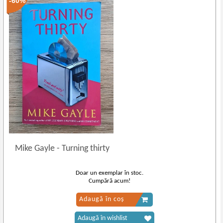
-60%
Mike Gayle
-
Turning thirty
Doar un exemplar în stoc.
Cumpără acum!
Adaugă în coș
Adaugă în wishlist