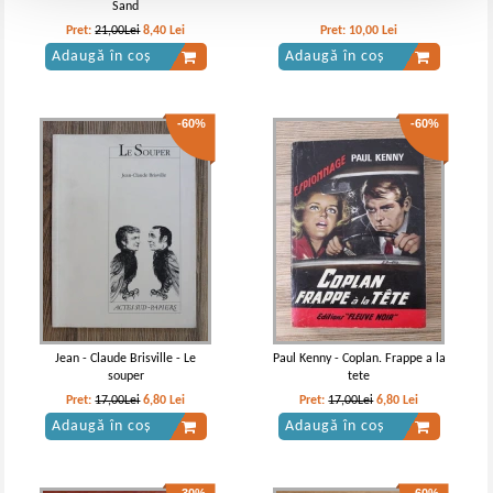
Sand
Pret:
21,00Lei
8,40
Lei
Pret:
10,00
Lei
Adaugă în coș
Adaugă în coș
-60%
-60%
Jean - Claude Brisville - Le
Paul Kenny - Coplan. Frappe a la
souper
tete
Pret:
17,00Lei
6,80
Lei
Pret:
17,00Lei
6,80
Lei
Adaugă în coș
Adaugă în coș