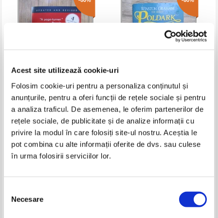
-60%
-60%
Acest site utilizează cookie-uri
Folosim cookie-uri pentru a personaliza conținutul și
anunțurile, pentru a oferi funcții de rețele sociale și pentru
Kitty Kelley - Oprah, a biography
Winston Graham - Poldark,
a analiza traficul. De asemenea, le oferim partenerilor de
volumul 8. The stranger from
rețele sociale, de publicitate și de analize informații cu
the sea
Pret:
18,00Lei
7,20
Lei
Pret:
17,00Lei
6,80
Lei
privire la modul în care folosiți site-ul nostru. Aceștia le
Adaugă în coș
Adaugă în coș
pot combina cu alte informații oferite de dvs. sau culese
în urma folosirii serviciilor lor.
-60%
-50%
Selecția
Necesare
consimțământului