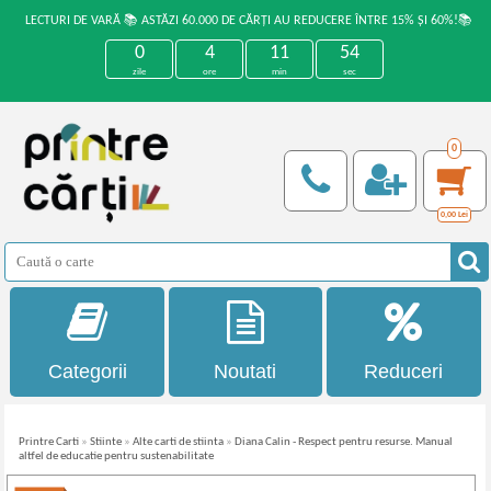
LECTURI DE VARĂ 📚 ASTĂZI 60.000 DE CĂRȚI AU REDUCERE ÎNTRE 15% ȘI 60%!📚
0
4
11
54
zile
ore
min
sec
0
0,00
Lei
Categorii
Noutati
Reduceri
Printre Carti
»
Stiinte
»
Alte carti de stiinta
»
Diana Calin - Respect pentru resurse. Manual
altfel de educatie pentru sustenabilitate