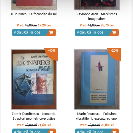
H. P. Rusch - La fecondite du sol
Raymond Aron - Marxismes
imaginaires
Pret:
43,00Lei
17,20
Lei
Pret:
41,00Lei
28,70
Lei
Adaugă în coș
Adaugă în coș
-40%
-20%
Zamfir Dumitrescu - Leonardo.
Marin Paunescu - Folosirea
Structuri geometrico-plastice
vibratiilor la executarea unor
lucrari de fundatii
Pret:
36,00Lei
21,60
Lei
Pret:
26,00Lei
20,80
Lei
Adaugă în coș
Adaugă în coș