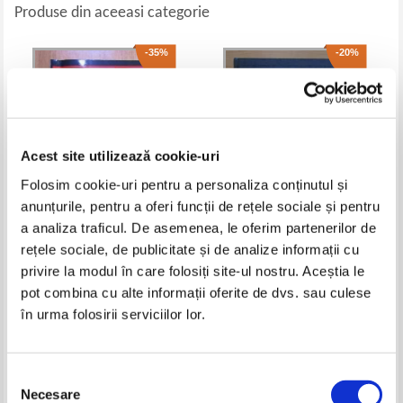
Produse din aceeasi categorie
-35%
-20%
Acest site utilizează cookie-uri
Folosim cookie-uri pentru a personaliza conținutul și
anunțurile, pentru a oferi funcții de rețele sociale și pentru
a analiza traficul. De asemenea, le oferim partenerilor de
Charles Panati - Cartea
Anuarul statistic al Republicii
rețele sociale, de publicitate și de analize informații cu
inceputurilor
Socialiste Romania 1980
privire la modul în care folosiți site-ul nostru. Aceștia le
Pret:
43,00Lei
27,95
Lei
Pret:
22,00Lei
17,60
Lei
pot combina cu alte informații oferite de dvs. sau culese
Adaugă în coș
Adaugă în coș
în urma folosirii serviciilor lor.
-40%
-60%
Selecția
Necesare
consimțământului