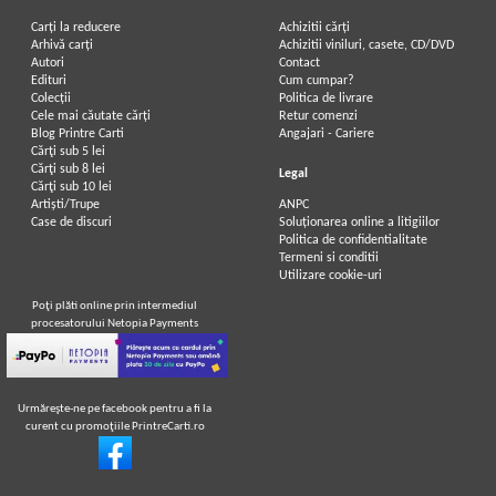
Carți la reducere
Achizitii cărți
Arhivă carți
Achizitii viniluri, casete, CD/DVD
Autori
Contact
Edituri
Cum cumpar?
Colecții
Politica de livrare
Cele mai căutate cărți
Retur comenzi
Blog Printre Carti
Angajari - Cariere
Cărţi sub 5 lei
Cărţi sub 8 lei
Legal
Cărţi sub 10 lei
Artiști/Trupe
ANPC
Case de discuri
Soluționarea online a litigiilor
Politica de confidentialitate
Termeni si conditii
Utilizare cookie-uri
Poţi plăti online prin intermediul
procesatorului Netopia Payments
Urmăreşte-ne pe facebook pentru a fi la
curent cu promoţiile PrintreCarti.ro