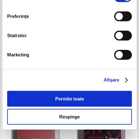
Preferinţe
Statistici
Veronica Florea - Desen tehnic
David S. Linthicum - Next
Marketing
de instalatii
generation application
integration. From simple
Pret:
45,00Lei
27,00
Lei
Pret:
45,00Lei
18,00
Lei
information to web services
Adaugă în coș
Adaugă în coș
Afişare
-60%
-30%
Permite toate
Respinge