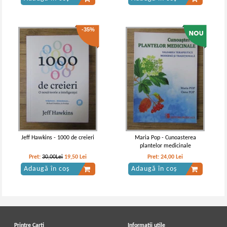
-35%
Jeff Hawkins - 1000 de creieri
Maria Pop - Cunoasterea
plantelor medicinale
Pret:
30,00Lei
19,50
Lei
Pret:
24,00
Lei
Adaugă în coș
Adaugă în coș
Printre Carti
Informatii utile