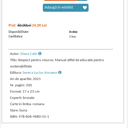
Adaugă în wishlist
Pret:
60,00Lei
24,00
Lei
Disponibilitate:
in stoc
Cantitatea:
1 buc
Autor:
Diana Calin
Titlu: Respect pentru resurse. Manual altfel de educatie pentru
sustenabilitate
Editura:
Seneca Lucius Annaeus
An de aparitie: 2021
Nr. pagini: 200
Format: 17 x 23 cm
Coperti: brosate
Carte in limba: romana
Stare: buna
ISBN: 978-606-9680-55-1