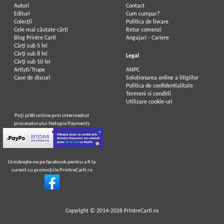
Autori
Contact
Edituri
Cum cumpar?
Colecții
Politica de livrare
Cele mai căutate cărți
Retur comenzi
Blog Printre Carti
Angajari - Cariere
Cărţi sub 5 lei
Cărţi sub 8 lei
Legal
Cărţi sub 10 lei
Artiști/Trupe
ANPC
Case de discuri
Soluționarea online a litigiilor
Politica de confidentialitate
Termeni si conditii
Utilizare cookie-uri
Poţi plăti online prin intermediul
procesatorului Netopia Payments
Urmăreşte-ne pe facebook pentru a fi la
curent cu promoţiile PrintreCarti.ro
Copyright © 2014-2026
PrintreCarti.ro