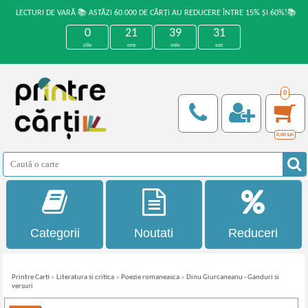
LECTURI DE VARĂ 📚 ASTĂZI 60.000 DE CĂRȚI AU REDUCERE ÎNTRE 15% ȘI 60%!📚
0
21
39
31
zile
ore
min
sec
0
0,00
Lei
Categorii
Noutati
Reduceri
Printre Carti
»
Literatura si critica
»
Poezie romaneasca
»
Dinu Giurcaneanu - Ganduri si
versuri