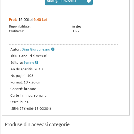
Adaugă în wishlist
Pret:
16,00Lei
6,40
Lei
Disponibilitate:
in stoc
Cantitatea:
1 buc
Autor:
Dinu Giurcaneanu
Titlu: Ganduri si versuri
Editura:
Semne
An de aparitie: 2013
Nr. pagini: 108
Format: 13 x 20 cm
Coperti: brosate
Carte in limba: romana
Stare: buna
ISBN: 978-606-15-0330-8
Produse din aceeasi categorie