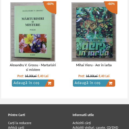
-60%
-60%
Alexandru V. Grossu - Marturisiri
Mihai Vieru - Aer in iarba
si mistere
Pret:
16,00Lei
6,40
Lei
Pret:
16,00Lei
6,40
Lei
Adaugă în coș
Adaugă în coș
Printre Carti
Informatii utile
Carți la reducere
Achizitii cărți
Arhivă carți
Achizitii viniluri, casete, CD/DVD