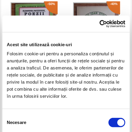
-50%
-40%
Acest site utilizează cookie-uri
Folosim cookie-uri pentru a personaliza conținutul și
anunțurile, pentru a oferi funcții de rețele sociale și pentru
Alexandru Macedonski - Poezii
Liviu Ioan Stoiciu - O lume
a analiza traficul. De asemenea, le oferim partenerilor de
paralela
rețele sociale, de publicitate și de analize informații cu
Pret:
10,00Lei
5,00
Lei
Pret:
10,00Lei
6,00
Lei
privire la modul în care folosiți site-ul nostru. Aceștia le
Adaugă în coș
Adaugă în coș
pot combina cu alte informații oferite de dvs. sau culese
în urma folosirii serviciilor lor.
-40%
-60%
Selecția
Necesare
consimțământului