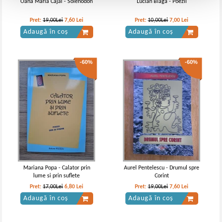
Oana Maria Cajal - Solenodon
Lucian Blaga - Poezii
Pret:
19,00Lei
7,60
Lei
Pret:
10,00Lei
7,00
Lei
Adaugă în coș
Adaugă în coș
-60%
-60%
Mariana Popa - Calator prin
Aurel Pentelescu - Drumul spre
lume si prin suflete
Corint
Pret:
17,00Lei
6,80
Lei
Pret:
19,00Lei
7,60
Lei
Adaugă în coș
Adaugă în coș