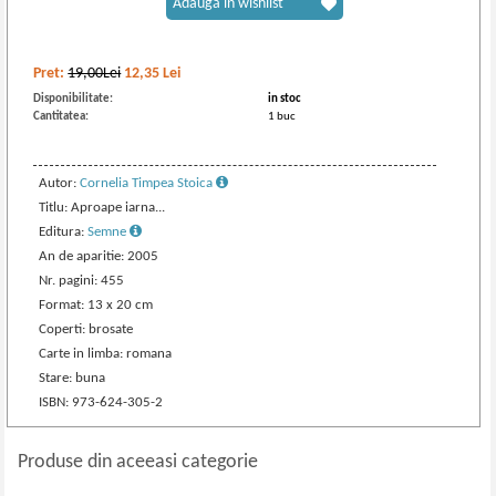
Adaugă în wishlist
Pret:
19,00Lei
12,35
Lei
Disponibilitate:
in stoc
Cantitatea:
1 buc
Autor:
Cornelia Timpea Stoica
Titlu: Aproape iarna...
Editura:
Semne
An de aparitie: 2005
Nr. pagini: 455
Format: 13 x 20 cm
Coperti: brosate
Carte in limba: romana
Stare: buna
ISBN: 973-624-305-2
Produse din aceeasi categorie