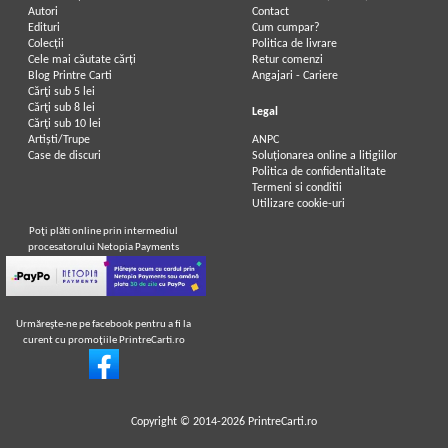
Autori
Contact
Edituri
Cum cumpar?
Colecții
Politica de livrare
Cele mai căutate cărți
Retur comenzi
Blog Printre Carti
Angajari - Cariere
Cărţi sub 5 lei
Cărţi sub 8 lei
Legal
Cărţi sub 10 lei
Artiști/Trupe
ANPC
Case de discuri
Soluționarea online a litigiilor
Politica de confidentialitate
Termeni si conditii
Utilizare cookie-uri
Poţi plăti online prin intermediul
procesatorului Netopia Payments
Urmăreşte-ne pe facebook pentru a fi la
curent cu promoţiile PrintreCarti.ro
Copyright © 2014-2026
PrintreCarti.ro