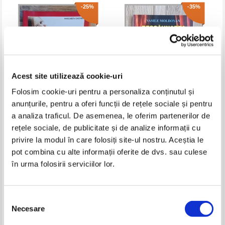
-25%
-35%
Acest site utilizează cookie-uri
Folosim cookie-uri pentru a personaliza conținutul și
anunțurile, pentru a oferi funcții de rețele sociale și pentru
Margareta Onofrei -
Vasile Moldovan - Descaunarea
a analiza traficul. De asemenea, le oferim partenerilor de
Compunerea in 5 pasi simpli
rețele sociale, de publicitate și de analize informații cu
Pret:
21,00Lei
15,75
Lei
Pret:
21,00Lei
13,65
Lei
privire la modul în care folosiți site-ul nostru. Aceștia le
Adaugă în coș
Adaugă în coș
pot combina cu alte informații oferite de dvs. sau culese
în urma folosirii serviciilor lor.
-35%
-35%
Selecția
Necesare
consimțământului