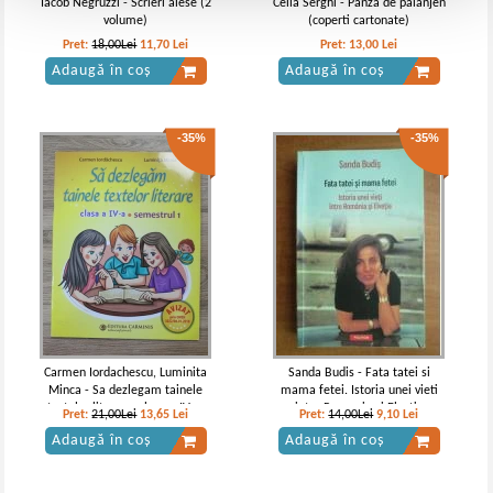
Iacob Negruzzi - Scrieri alese (2
Cella Serghi - Panza de paianjen
volume)
(coperti cartonate)
Pret:
18,00Lei
11,70
Lei
Pret:
13,00
Lei
Adaugă în coș
Adaugă în coș
-35%
-35%
Carmen Iordachescu, Luminita
Sanda Budis - Fata tatei si
Minca - Sa dezlegam tainele
mama fetei. Istoria unei vieti
textelor literare, clasa a IV-a,
intre Romania si Elvetia
Pret:
21,00Lei
13,65
Lei
Pret:
14,00Lei
9,10
Lei
semestrul I
Adaugă în coș
Adaugă în coș