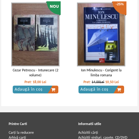
-25%
Cezar Petrescu - Intunecare (2
Ion Minulescu - Corigent la
volume)
limba romana
Pret:
18,00
Lei
Pret:
14,00Lei
10,50
Lei
Adaugă în coș
Adaugă în coș
Printre Carti
Informatii utile
Carți la reducere
Achizitii cărți
Arhivă carți
Achizitii viniluri, casete, CD/DVD