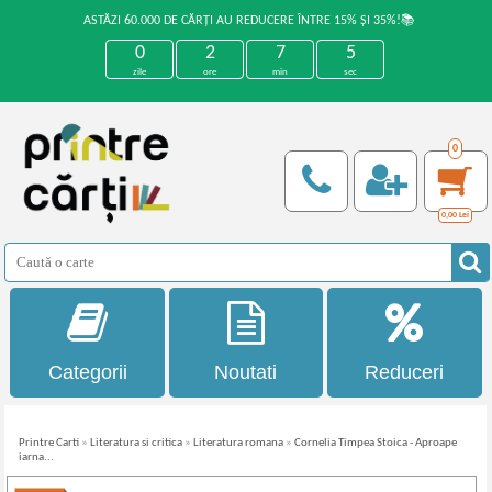
ASTĂZI 60.000 DE CĂRȚI AU REDUCERE ÎNTRE 15% ȘI 35%!📚
0
2
7
5
zile
ore
min
sec
0
0,00
Lei
Categorii
Noutati
Reduceri
Printre Carti
»
Literatura si critica
»
Literatura romana
»
Cornelia Timpea Stoica - Aproape
iarna...