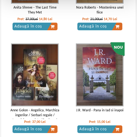
Anita Shreve - The Last Time
Nora Roberts - Mostenirea unei
They Met
fiice
Pret:
37,00Lei
14,80
Lei
Pret:
21,00Lei
14,70
Lei
Adaugă în coș
Adaugă în coș
Anne Golon - Angelica, Marchiza
J.R. Ward - Pana in Iad si inapoi
ingerilor / Serbari regale /
Logodnica vanduta (3 volume)
Pret:
37,00
Lei
Pret:
15,00
Lei
Adaugă în coș
Adaugă în coș