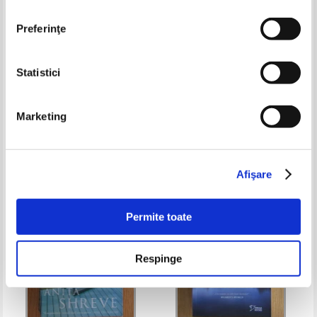
Preferinţe
Statistici
Lisa Kleypas - Vreau sa fiu sotia
Mary Jo Putney - O iubire
ta
imposibila (2 volume)
Marketing
Pret:
27,00
Lei
Pret:
21,00
Lei
Adaugă în coș
Adaugă în coș
Afişare
-60%
-30%
Permite toate
Respinge