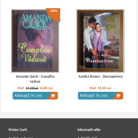
-30%
Amanda Quick - Cumplita
Sandra Brown - Descoperirea
vaduva
Pret:
24,00Lei
16,80
Lei
Pret:
16,00
Lei
Adaugă în coș
Adaugă în coș
Printre Carti
Informatii utile