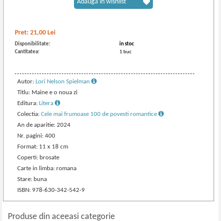
Adaugă în wishlist
Pret:
21,00
Lei
Disponibilitate:
in stoc
Cantitatea:
1 buc
Autor:
Lori Nelson Spielman
Titlu: Maine e o noua zi
Editura:
Litera
Colectia:
Cele mai frumoase 100 de povesti romantice
An de aparitie: 2024
Nr. pagini: 400
Format: 11 x 18 cm
Coperti: brosate
Carte in limba: romana
Stare: buna
ISBN: 978-630-342-542-9
Produse din aceeasi categorie