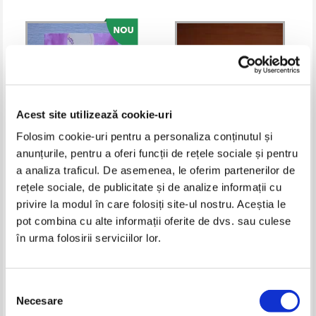
Acest site utilizează cookie-uri
Folosim cookie-uri pentru a personaliza conținutul și
anunțurile, pentru a oferi funcții de rețele sociale și pentru
a analiza traficul. De asemenea, le oferim partenerilor de
Sabrina James - Be mine
Santa Montefiore - Casa de la
rețele sociale, de publicitate și de analize informații cu
malul marii (2 volume)
privire la modul în care folosiți site-ul nostru. Aceștia le
Pret:
18,00
Lei
Pret:
21,00
Lei
Adaugă în coș
Adaugă în coș
pot combina cu alte informații oferite de dvs. sau culese
în urma folosirii serviciilor lor.
Selecția
Necesare
consimțământului