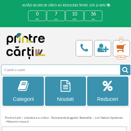
ASTĂZI 60.000 DE CĂRȚI AU REDUCERE ÎNTRE 15% ȘI 60%!📚
0
7
10
36
zile
ore
min
sec
0
0,00
Lei
Categorii
Noutati
Reduceri
Printre Carti
»
Literatura si critica
»
Romane de dragoste. Bestseller
»
Lori Nelson Spielman
- Maine e o noua zi