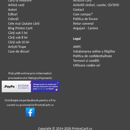
Carți la reducere
Achizitii cărți
Arhivă carți
Achizitii viniluri, casete, CD/DVD
Autori
Contact
Edituri
Cum cumpar?
Colecții
Politica de livrare
Cele mai căutate cărți
Retur comenzi
Blog Printre Carti
Angajari - Cariere
Cărţi sub 5 lei
Cărţi sub 8 lei
Legal
Cărţi sub 10 lei
Artiști/Trupe
ANPC
Case de discuri
Soluționarea online a litigiilor
Politica de confidentialitate
Termeni si conditii
Utilizare cookie-uri
Poţi plăti online prin intermediul
procesatorului Netopia Payments
Urmăreşte-ne pe facebook pentru a fi la
curent cu promoţiile PrintreCarti.ro
Copyright © 2014-2026
PrintreCarti.ro