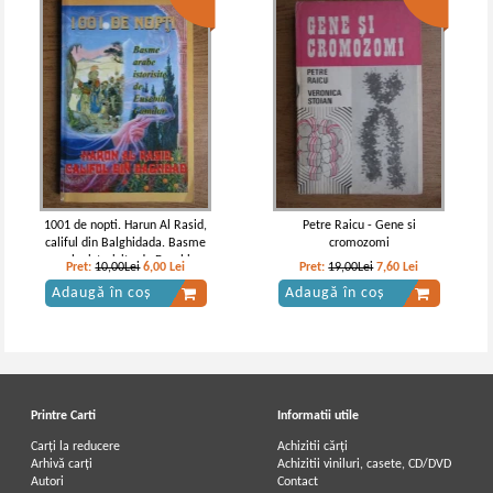
1001 de nopti. Harun Al Rasid,
Petre Raicu - Gene si
califul din Balghidada. Basme
cromozomi
arabe istorisite de Eusebiu
Pret:
10,00Lei
6,00
Lei
Pret:
19,00Lei
7,60
Lei
Camilar
Adaugă în coș
Adaugă în coș
Printre Carti
Informatii utile
Carți la reducere
Achizitii cărți
Arhivă carți
Achizitii viniluri, casete, CD/DVD
Autori
Contact