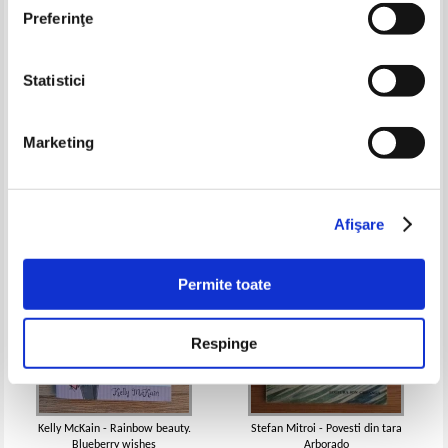
Preferinţe
Statistici
Wilhelm Hauff - Basme
Jake si piratii din tara de nicaieri
Pret:
10,00Lei
6,50
Lei
Pret:
11,00Lei
8,80
Lei
Marketing
Adaugă în coș
Adaugă în coș
-60%
-40%
Afişare
Permite toate
Respinge
Kelly McKain - Rainbow beauty.
Stefan Mitroi - Povesti din tara
Blueberry wishes
Arborado