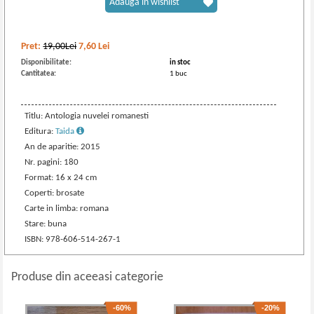
Adaugă în wishlist
Pret:
19,00Lei
7,60
Lei
Disponibilitate:
in stoc
Cantitatea:
1 buc
Titlu: Antologia nuvelei romanesti
Editura:
Taida
An de aparitie: 2015
Nr. pagini: 180
Format: 16 x 24 cm
Coperti: brosate
Carte in limba: romana
Stare: buna
ISBN: 978-606-514-267-1
Produse din aceeasi categorie
-60%
-20%