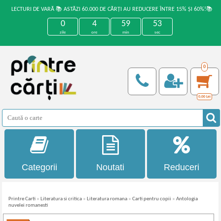
LECTURI DE VARĂ 📚 ASTĂZI 60.000 DE CĂRȚI AU REDUCERE ÎNTRE 15% ȘI 60%!📚
0
4
59
53
zile
ore
min
sec
0
0,00
Lei
Categorii
Noutati
Reduceri
Printre Carti
»
Literatura si critica
»
Literatura romana
»
Carti pentru copii
»
Antologia
nuvelei romanesti