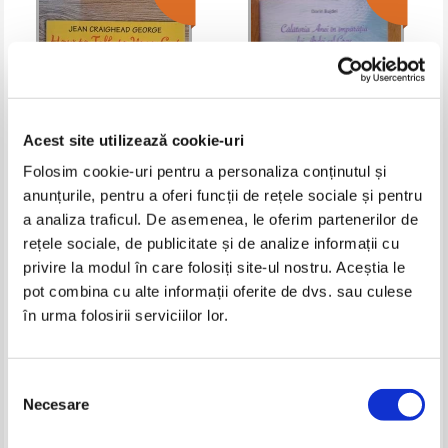
Acest site utilizează cookie-uri
Folosim cookie-uri pentru a personaliza conținutul și
anunțurile, pentru a oferi funcții de rețele sociale și pentru
Jean Craighead George - How to
Dorin Bujdei - Calatoria Anei in
a analiza traficul. De asemenea, le oferim partenerilor de
talk to your cat
imparatia lui Ardei cel Grassi a
Ardeei cea Iute
rețele sociale, de publicitate și de analize informații cu
Pret:
19,00Lei
7,60
Lei
Pret:
12,00Lei
9,60
Lei
Adaugă în coș
Adaugă în coș
privire la modul în care folosiți site-ul nostru. Aceștia le
pot combina cu alte informații oferite de dvs. sau culese
în urma folosirii serviciilor lor.
-35%
-20%
Selecția
Necesare
consimțământului