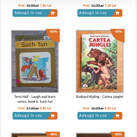
Pret:
19,00Lei
7,60
Lei
Pret:
12,00Lei
7,20
Lei
Adaugă în coș
Adaugă în coș
-60%
-40%
Terry Hall - Laugh and learn
Rudyard Kipling - Cartea junglei
series, book 6. Such fun
Pret:
17,00Lei
6,80
Lei
Pret:
10,00Lei
6,00
Lei
Adaugă în coș
Adaugă în coș
-40%
-60%