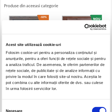
Produse din aceeasi categorie
-60%
Acest site utilizează cookie-uri
Folosim cookie-uri pentru a personaliza conținutul și
anunțurile, pentru a oferi funcții de rețele sociale și pentru
a analiza traficul. De asemenea, le oferim partenerilor de
rețele sociale, de publicitate și de analize informații cu
Lucian Predescu - Vasile Carlova
Constantin I. Bondescu -
si Al. Sihleanu (1930)
Antologie (volumul 2, 1940)
privire la modul în care folosiți site-ul nostru. Aceștia le
Pret:
27,00Lei
10,80
Lei
Pret:
17,00
Lei
pot combina cu alte informații oferite de dvs. sau culese
Adaugă în coș
Adaugă în coș
în urma folosirii serviciilor lor.
-20%
-50%
Selecția
Necesare
consimțământului