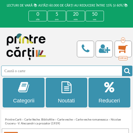
LECTURI DE VARĂ 📚 ASTĂZI 60.000 DE CĂRȚI AU REDUCERE ÎNTRE 15% ȘI 60%!📚
0
5
20
50
zile
ore
min
sec
0
0,00
Lei
Categorii
Noutati
Reduceri
Printre Carti
»
Carte Veche. Bibliofilie
»
Carte veche
»
Carte veche romaneasca
»
Nicolae
Cruceru - V. Alecsandri ca prozator (1939)