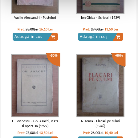
Vasile Alecsandri - Pasteluri
Ion Ghica - Scrisori (1939)
Pret:
23,00Lei
16,10
Lei
Pret:
27,00Lei
13,50
Lei
Adaugă în coș
Adaugă în coș
-50%
-60%
E. Lovinescu - Gh. Asachi, viata
A. Toma - Flacari pe culmi
si opera sa (1927)
(1946)
Pret:
27,00Lei
13,50
Lei
Pret:
26,00Lei
10,40
Lei