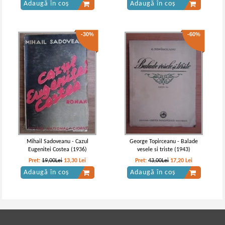
Adaugă în coș
Adaugă în coș
-30%
-60%
Mihail Sadoveanu - Cazul
George Topirceanu - Balade
Eugenitei Costea (1936)
vesele si triste (1943)
Pret:
19,00Lei
13,30
Lei
Pret:
43,00Lei
17,20
Lei
Adaugă în coș
Adaugă în coș