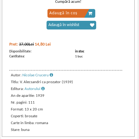
Cumpără acum!
Adaugă în coș
Adaugă în wishlist
Pret:
37,00Lei
14,80
Lei
Disponibilitate:
in stoc
Cantitatea:
1 buc
Autor:
Nicolae Cruceru
Titlu: V. Alecsandri ca prozator (1939)
Editura:
Autorului
An de aparitie: 1939
Nr. pagini: 111
Format: 13 x 20 cm
Coperti: brosate
Carte in limba: romana
Stare: buna