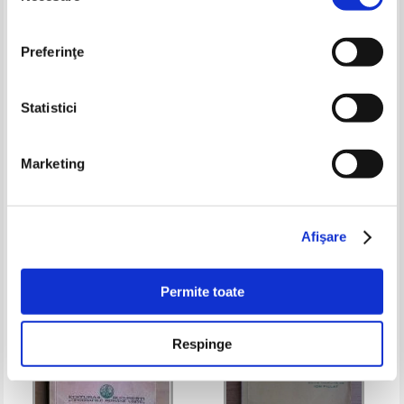
Preferinţe
Statistici
Constantin Stere - In preajma
Barbu Stefanescu Delavrancea -
Marketing
revolutiei, volumul 7. In ajun
Apus de soare (1927)
Pret:
21,00Lei
16,80
Lei
Pret:
34,00Lei
17,00
Lei
Adaugă în coș
Adaugă în coș
Afişare
-30%
-50%
Permite toate
Respinge