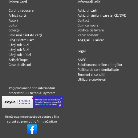
Printre Carti
Informatii utile
Carți la reducere
Achizitii cărți
Arhivă carți
Achizitii viniluri, casete, CD/DVD
Autori
Contact
Edituri
Cum cumpar?
Colecții
Politica de livrare
Cele mai căutate cărți
Retur comenzi
Blog Printre Carti
Angajari - Cariere
Cărţi sub 5 lei
Cărţi sub 8 lei
Legal
Cărţi sub 10 lei
Artiști/Trupe
ANPC
Case de discuri
Soluționarea online a litigiilor
Politica de confidentialitate
Termeni si conditii
Utilizare cookie-uri
Poţi plăti online prin intermediul
procesatorului Netopia Payments
Urmăreşte-ne pe facebook pentru a fi la
curent cu promoţiile PrintreCarti.ro