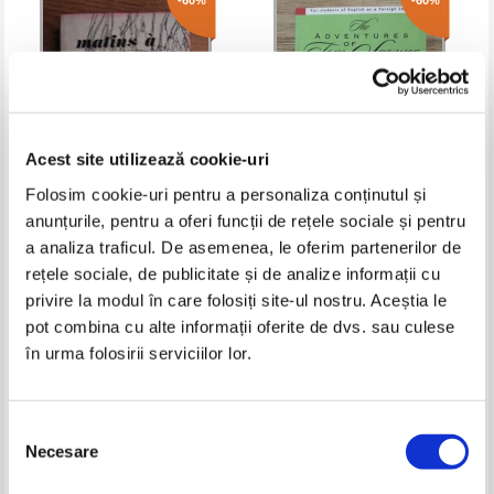
-60%
-60%
Acest site utilizează cookie-uri
Folosim cookie-uri pentru a personaliza conținutul și
anunțurile, pentru a oferi funcții de rețele sociale și pentru
Mazo de la Roche - Matins a
Mark Twain - The Adventures of
a analiza traficul. De asemenea, le oferim partenerilor de
Jalna
Tom Sawyer
rețele sociale, de publicitate și de analize informații cu
Pret:
13,00Lei
5,20
Lei
Pret:
17,00Lei
6,80
Lei
privire la modul în care folosiți site-ul nostru. Aceștia le
Adaugă în coș
Adaugă în coș
pot combina cu alte informații oferite de dvs. sau culese
în urma folosirii serviciilor lor.
-20%
-60%
Selecția
Necesare
consimțământului