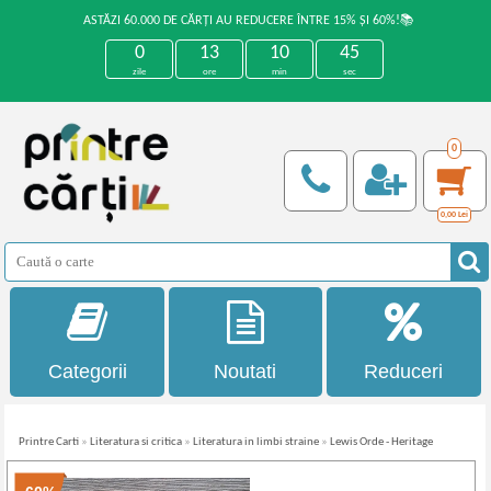
ASTĂZI 60.000 DE CĂRȚI AU REDUCERE ÎNTRE 15% ȘI 60%!📚
0
13
10
45
zile
ore
min
sec
0
0,00
Lei
Categorii
Noutati
Reduceri
Printre Carti
»
Literatura si critica
»
Literatura in limbi straine
»
Lewis Orde - Heritage