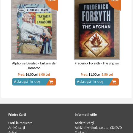
-50%
-50%
Alphonse Daudet - Tartarin de
Frederick Forsyth - The afghan
Tarascon
Pret:
16,00Lei
8,00
Lei
Pret:
11,00Lei
5,50
Lei
Adaugă în coș
Adaugă în coș
Printre Carti
Informatii utile
Carți la reducere
Achizitii cărți
Arhivă carți
Achizitii viniluri, casete, CD/DVD
Autori
Contact