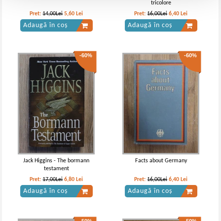
tricolore
Pret:
14,00Lei
5,60
Lei
Pret:
16,00Lei
6,40
Lei
Adaugă în coș
Adaugă în coș
-60%
-60%
Jack Higgins - The bormann
Facts about Germany
testament
Pret:
17,00Lei
6,80
Lei
Pret:
16,00Lei
6,40
Lei
Adaugă în coș
Adaugă în coș