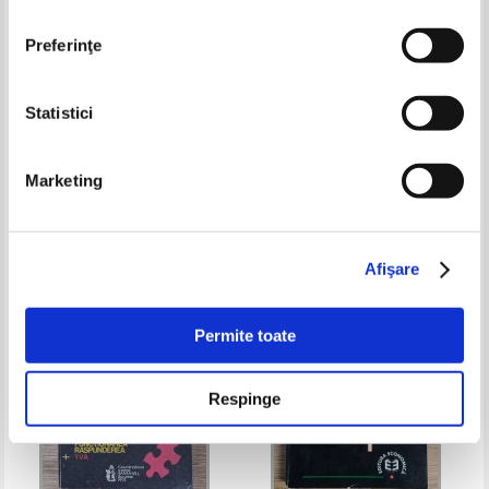
Preferinţe
Statistici
Ion Stoian - Cartea specialistului
Consumer superbrands. An
in comert exterior (2 volume)
insight into some of Romania's
Marketing
strongest consumer superbrands
Pret:
30,00Lei
19,50
Lei
Pret:
26,00Lei
20,80
Lei
2010/11
Adaugă în coș
Adaugă în coș
Afişare
-35%
-35%
Permite toate
Respinge