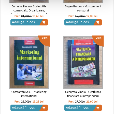
Corneliu Birsan - Societatile
Eugen Burdus - Management
comerciala. Organizarea,
comparat
functionarea, raspunderea si
Pret:
21,00Lei
13,65
Lei
Pret:
19,00Lei
12,35
Lei
TVA
Adaugă în coș
Adaugă în coș
-35%
-20%
Constantin Sasu - Marketing
Georgeta Vintila - Gestiunea
international
financiara a intreprinderii
Pret:
25,00Lei
16,25
Lei
Pret:
27,00Lei
21,60
Lei
Adaugă în coș
Adaugă în coș