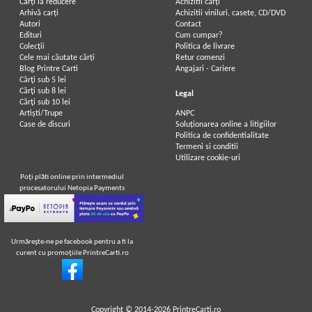
Carți la reducere
Achizitii cărți
Arhivă carți
Achizitii viniluri, casete, CD/DVD
Autori
Contact
Edituri
Cum cumpar?
Colecții
Politica de livrare
Cele mai căutate cărți
Retur comenzi
Blog Printre Carti
Angajari - Cariere
Cărţi sub 5 lei
Cărţi sub 8 lei
Legal
Cărţi sub 10 lei
Artiști/Trupe
ANPC
Case de discuri
Soluționarea online a litigiilor
Politica de confidentialitate
Termeni si conditii
Utilizare cookie-uri
Poţi plăti online prin intermediul
procesatorului Netopia Payments
Urmăreşte-ne pe facebook pentru a fi la
curent cu promoţiile PrintreCarti.ro
Copyright © 2014-2026
PrintreCarti.ro