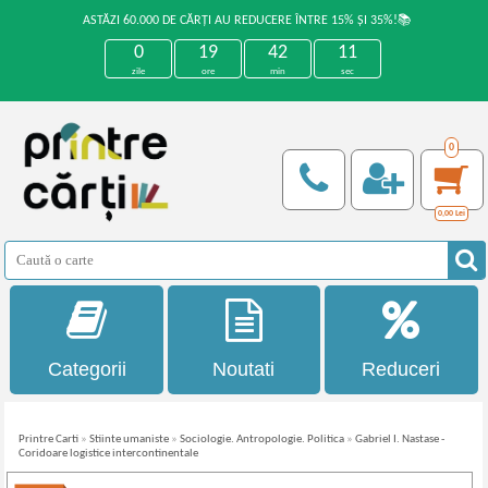
ASTĂZI 60.000 DE CĂRȚI AU REDUCERE ÎNTRE 15% ȘI 35%!📚
0
19
42
11
zile
ore
min
sec
0
0,00
Lei
Categorii
Noutati
Reduceri
Printre Carti
»
Stiinte umaniste
»
Sociologie. Antropologie. Politica
»
Gabriel I. Nastase -
Coridoare logistice intercontinentale