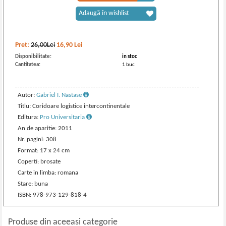
Adaugă în wishlist
Pret:
26,00Lei
16,90
Lei
Disponibilitate:
in stoc
Cantitatea:
1 buc
Autor:
Gabriel I. Nastase
Titlu: Coridoare logistice intercontinentale
Editura:
Pro Universitaria
An de aparitie: 2011
Nr. pagini: 308
Format: 17 x 24 cm
Coperti: brosate
Carte in limba: romana
Stare: buna
ISBN: 978-973-129-818-4
Produse din aceeasi categorie