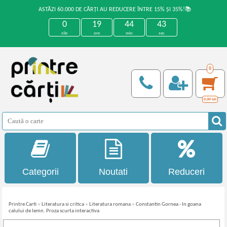
ASTĂZI 60.000 DE CĂRȚI AU REDUCERE ÎNTRE 15% ȘI 35%!📚
0
19
44
43
zile
ore
min
sec
0
0,00
Lei
Categorii
Noutati
Reduceri
Printre Carti
»
Literatura si critica
»
Literatura romana
»
Constantin Gornea - In goana
calului de lemn. Proza scurta interactiva