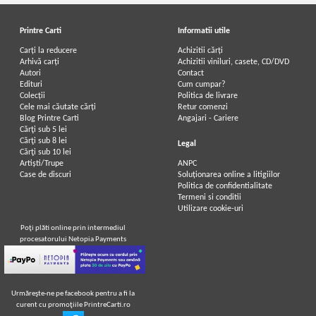
Printre Carti
Informatii utile
Carți la reducere
Achizitii cărți
Arhivă carți
Achizitii viniluri, casete, CD/DVD
Autori
Contact
Edituri
Cum cumpar?
Colecții
Politica de livrare
Cele mai căutate cărți
Retur comenzi
Blog Printre Carti
Angajari - Cariere
Cărţi sub 5 lei
Cărţi sub 8 lei
Legal
Cărţi sub 10 lei
Artiști/Trupe
ANPC
Case de discuri
Soluționarea online a litigiilor
Politica de confidentialitate
Termeni si conditii
Utilizare cookie-uri
Poţi plăti online prin intermediul
procesatorului Netopia Payments
Urmăreşte-ne pe facebook pentru a fi la
curent cu promoţiile PrintreCarti.ro