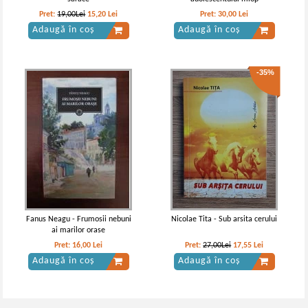
Pret:
19,00Lei
15,20
Lei
Pret:
30,00
Lei
Adaugă în coș
Adaugă în coș
-35%
Fanus Neagu - Frumosii nebuni
Nicolae Tita - Sub arsita cerului
ai marilor orase
Pret:
16,00
Lei
Pret:
27,00Lei
17,55
Lei
Adaugă în coș
Adaugă în coș