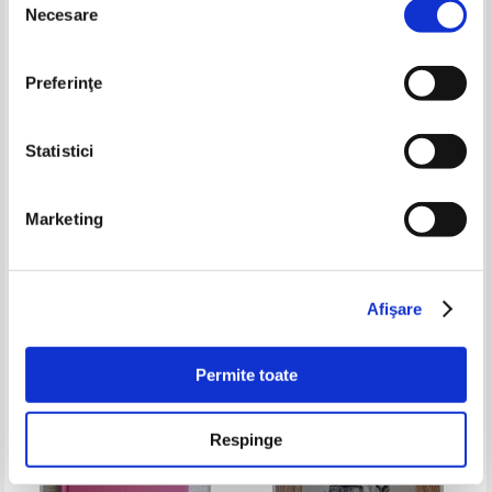
Necesare
consimțământului
Preferinţe
Statistici
Marketing
Paul Aretzu - Jurnal de lecturi
Teodor Parapiru - Mieii tunsi
zero
Pret:
29,00Lei
18,85
Lei
Pret:
15,00
Lei
Adaugă în coș
Adaugă în coș
Afişare
-20%
-35%
Permite toate
Respinge