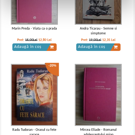
Marin Preda - Viata ca o prada
Andra Ticarau - Semne si
simptome
Pret:
16,00Lei
12,80
Lei
Pret:
19,00Lei
12,35
Lei
Adaugă în coș
Adaugă în coș
-20%
Radu Tudoran - Orasul cu fete
Mircea Eliade - Romanul
sarace
adolescentului miop