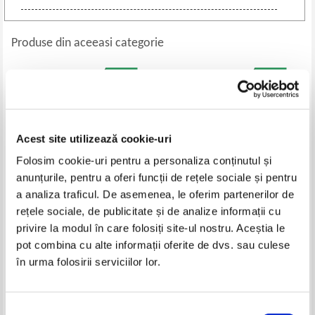
Produse din aceeasi categorie
Acest site utilizează cookie-uri
Folosim cookie-uri pentru a personaliza conținutul și
anunțurile, pentru a oferi funcții de rețele sociale și pentru
a analiza traficul. De asemenea, le oferim partenerilor de
rețele sociale, de publicitate și de analize informații cu
Ion Luca Caragiale - Nuvele,
Eusebiu Camilar - Temelia
privire la modul în care folosiți site-ul nostru. Aceștia le
povestiri, povesti
pot combina cu alte informații oferite de dvs. sau culese
Pret:
16,00
Lei
Pret:
20,00
Lei
în urma folosirii serviciilor lor.
Adaugă în coș
Adaugă în coș
Selecția
-35%