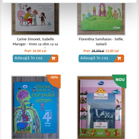
Carine Simonet, Isabelle
Florentina Samihaian - Selfie.
Maroger - Vrem sa stim ca sa
Juniorii
crestem mari!
Pret:
24,00
Lei
Pret:
26,00Lei
13,00
Lei
Adaugă în coș
Adaugă în coș
-50%