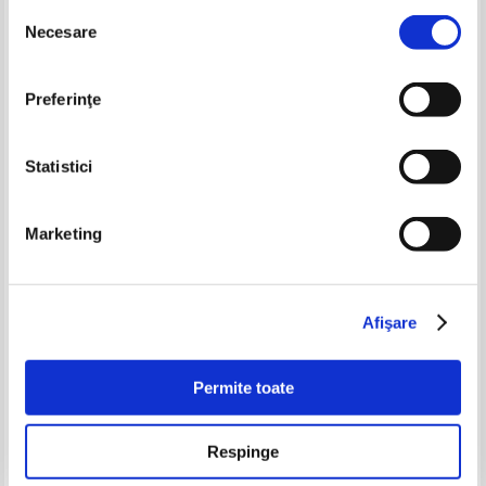
Selecția
-20%
Necesare
consimțământului
Preferinţe
Statistici
Marketing
Prieteni cu animalele (volumul
Matthew Wolf - O carte cu
44)
ferestruici?
Pret:
16,00Lei
12,80
Lei
Pret:
17,00
Lei
Afişare
Adaugă în coș
Adaugă în coș
Permite toate
-50%
Respinge