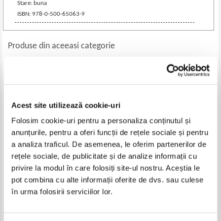
Stare: buna
ISBN: 978-0-500-65063-9
Produse din aceeasi categorie
-20%
Acest site utilizează cookie-uri
Folosim cookie-uri pentru a personaliza conținutul și
anunțurile, pentru a oferi funcții de rețele sociale și pentru
a analiza traficul. De asemenea, le oferim partenerilor de
rețele sociale, de publicitate și de analize informații cu
privire la modul în care folosiți site-ul nostru. Aceștia le
Erin Hunter - Pisicile razboinice,
Povesti populare internationale
pot combina cu alte informații oferite de dvs. sau culese
volumul 19. Sub semnul stelelor.
Al patrulea ucenic
în urma folosirii serviciilor lor.
Pret:
18,00
Lei
Pret:
15,00Lei
12,00
Lei
Adaugă în coș
Adaugă în coș