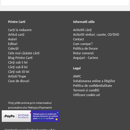
Printre Carti
Informatii utile
Carți la reducere
Achizitii cărți
Arhivă carți
Achizitii viniluri, casete, CD/DVD
Autori
Contact
Edituri
Cum cumpar?
Colecții
Politica de livrare
Cele mai căutate cărți
Retur comenzi
Blog Printre Carti
Angajari - Cariere
Cărţi sub 5 lei
Cărţi sub 8 lei
Legal
Cărţi sub 10 lei
Artiști/Trupe
ANPC
Case de discuri
Soluționarea online a litigiilor
Politica de confidentialitate
Termeni si conditii
Utilizare cookie-uri
Poţi plăti online prin intermediul
procesatorului Netopia Payments