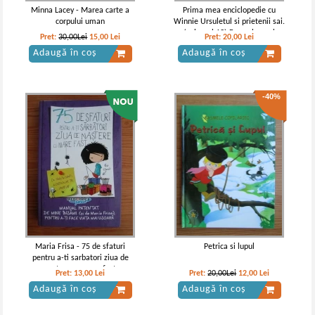
Minna Lacey - Marea carte a
Prima mea enciclopedie cu
corpului uman
Winnie Ursuletul si prietenii sai.
(volumul 13) Formele apei
Pret:
30,00Lei
15,00
Lei
Pret:
20,00
Lei
Adaugă în coș
Adaugă în coș
-40%
Maria Frisa - 75 de sfaturi
Petrica si lupul
pentru a-ti sarbatori ziua de
nastere cu mare fast
Pret:
13,00
Lei
Pret:
20,00Lei
12,00
Lei
Adaugă în coș
Adaugă în coș