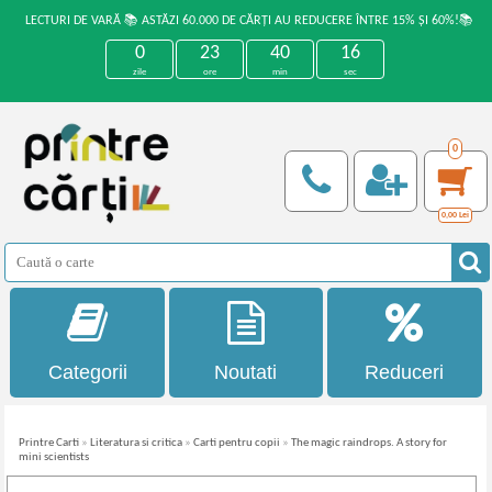
LECTURI DE VARĂ 📚 ASTĂZI 60.000 DE CĂRȚI AU REDUCERE ÎNTRE 15% ȘI 60%!📚
0
23
40
16
zile
ore
min
sec
0
0,00
Lei
Categorii
Noutati
Reduceri
Printre Carti
»
Literatura si critica
»
Carti pentru copii
»
The magic raindrops. A story for
mini scientists