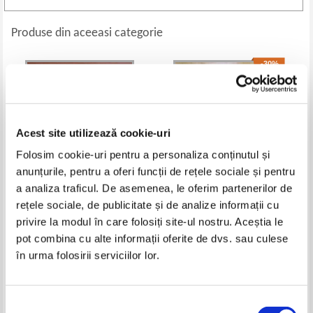
Produse din aceeasi categorie
-30%
Acest site utilizează cookie-uri
Folosim cookie-uri pentru a personaliza conținutul și
anunțurile, pentru a oferi funcții de rețele sociale și pentru
a analiza traficul. De asemenea, le oferim partenerilor de
rețele sociale, de publicitate și de analize informații cu
Hendrik van Loon - Istoria
Nicolae Iorga - Razboiul nostru
privire la modul în care folosiți site-ul nostru. Aceștia le
omenirii
in note zilnice (2 volume)
pot combina cu alte informații oferite de dvs. sau culese
Pret:
60,00
Lei
Pret:
45,00Lei
31,50
Lei
în urma folosirii serviciilor lor.
Adaugă în coș
Adaugă în coș
-25%
Selecția