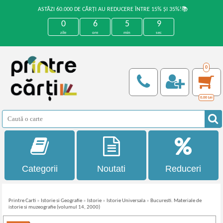
ASTĂZI 60.000 DE CĂRȚI AU REDUCERE ÎNTRE 15% ȘI 35%!📚
0
6
5
9
zile
ore
min
sec
0
0,00
Lei
Categorii
Noutati
Reduceri
Printre Carti
»
Istorie si Geografie
»
Istorie
»
Istorie Universala
»
Bucuresti. Materiale de
istorie si muzeografie (volumul 14, 2000)