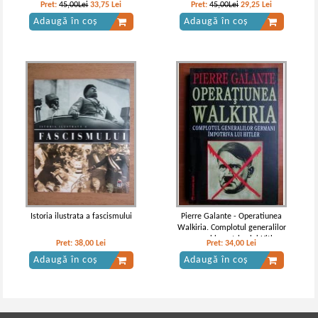
Est
sesiunile I si a II-a
Pret:
45,00Lei
33,75
Lei
Pret:
45,00Lei
29,25
Lei
Adaugă în coș
Adaugă în coș
Istoria ilustrata a fascismului
Pierre Galante - Operatiunea
Walkiria. Complotul generalilor
germani impotriva lui Hitler
Pret:
38,00
Lei
Pret:
34,00
Lei
Adaugă în coș
Adaugă în coș