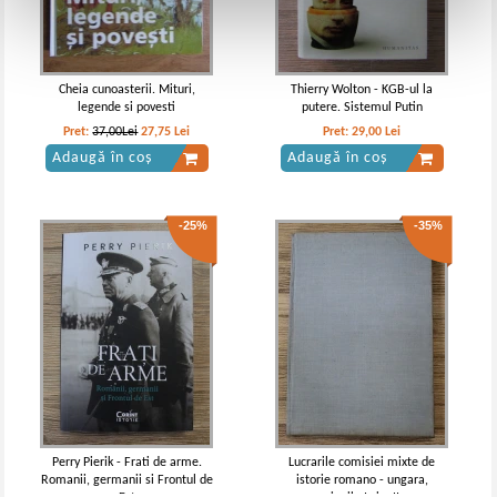
Cheia cunoasterii. Mituri,
Thierry Wolton - KGB-ul la
legende si povesti
putere. Sistemul Putin
Pret:
37,00Lei
27,75
Lei
Pret:
29,00
Lei
Adaugă în coș
Adaugă în coș
-25%
-35%
Perry Pierik - Frati de arme.
Lucrarile comisiei mixte de
Romanii, germanii si Frontul de
istorie romano - ungara,