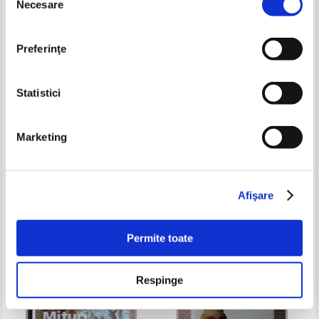
Necesare
consimțământului
Preferinţe
Statistici
Marketing
Publius Ovidius Naso -
Oliver Stone - The untold history
Metamorfoze
of the United States
Pret:
48,00
Lei
Pret:
37,00Lei
27,75
Lei
Adaugă în coș
Adaugă în coș
Afişare
-25%
Permite toate
Respinge