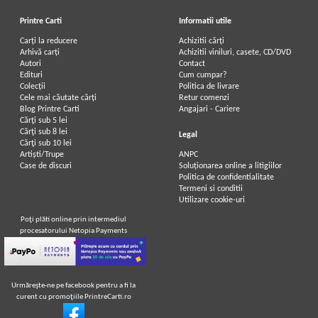
Printre Carti
Informatii utile
Carți la reducere
Achizitii cărți
Arhivă carți
Achizitii viniluri, casete, CD/DVD
Autori
Contact
Edituri
Cum cumpar?
Colecții
Politica de livrare
Cele mai căutate cărți
Retur comenzi
Blog Printre Carti
Angajari - Cariere
Cărţi sub 5 lei
Cărţi sub 8 lei
Legal
Cărţi sub 10 lei
Artiști/Trupe
ANPC
Case de discuri
Soluționarea online a litigiilor
Politica de confidentialitate
Termeni si conditii
Utilizare cookie-uri
Poţi plăti online prin intermediul
procesatorului Netopia Payments
Urmăreşte-ne pe facebook pentru a fi la
curent cu promoţiile PrintreCarti.ro