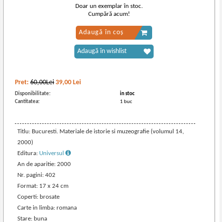
Doar un exemplar în stoc.
Cumpără acum!
Adaugă în coș
Adaugă în wishlist
Pret:
60,00Lei
39,00
Lei
Disponibilitate:
in stoc
Cantitatea:
1 buc
Titlu: Bucuresti. Materiale de istorie si muzeografie (volumul 14,
2000)
Editura:
Universul
An de aparitie: 2000
Nr. pagini: 402
Format: 17 x 24 cm
Coperti: brosate
Carte in limba: romana
Stare: buna