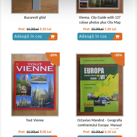
Bucuresti ghid
Vienna. City Guide with 137
colour photos plus City Map
Pret:
10,00Lei
6,50
Lei
Pret:
10,00Lei
5,00
Lei
Adaugă în coș
Adaugă în coș
-20%
-35%
Tout Vienne
Octavian Mandrut - Geografia
continentului Europa. Manual
pentru clasa a VI-a (2008)
Pret:
10,00Lei
8,00
Lei
Pret:
10,00Lei
6,50
Lei