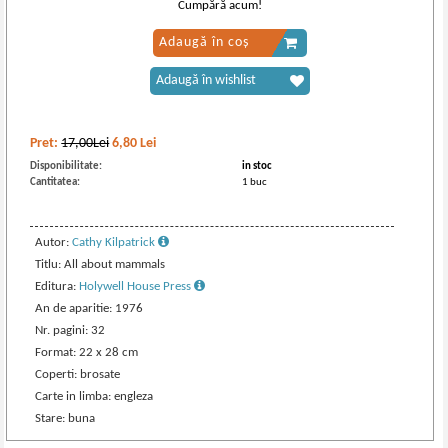
Cumpără acum!
Adaugă în coș
Adaugă în wishlist
Pret:
17,00Lei
6,80
Lei
Disponibilitate:
in stoc
Cantitatea:
1 buc
Autor:
Cathy Kilpatrick
Titlu: All about mammals
Editura:
Holywell House Press
An de aparitie: 1976
Nr. pagini: 32
Format: 22 x 28 cm
Coperti: brosate
Carte in limba: engleza
Stare: buna