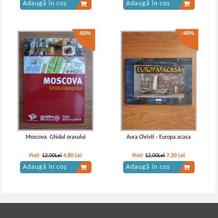
Adaugă în coș
Adaugă în coș
-60%
-40%
Moscova. Ghidul orasului
Aura Christi - Europa acasa
Pret:
12,00Lei
4,80
Lei
Pret:
12,00Lei
7,20
Lei
Adaugă în coș
Adaugă în coș