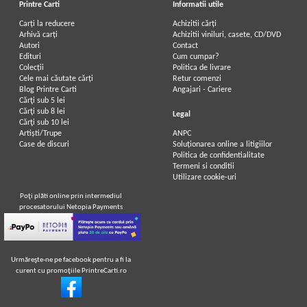
Printre Carti
Informatii utile
Carți la reducere
Achizitii cărți
Arhivă carți
Achizitii viniluri, casete, CD/DVD
Autori
Contact
Edituri
Cum cumpar?
Colecții
Politica de livrare
Cele mai căutate cărți
Retur comenzi
Blog Printre Carti
Angajari - Cariere
Cărţi sub 5 lei
Cărţi sub 8 lei
Legal
Cărţi sub 10 lei
Artiști/Trupe
ANPC
Case de discuri
Soluționarea online a litigiilor
Politica de confidentialitate
Termeni si conditii
Utilizare cookie-uri
Poţi plăti online prin intermediul
procesatorului Netopia Payments
Urmăreşte-ne pe facebook pentru a fi la
curent cu promoţiile PrintreCarti.ro