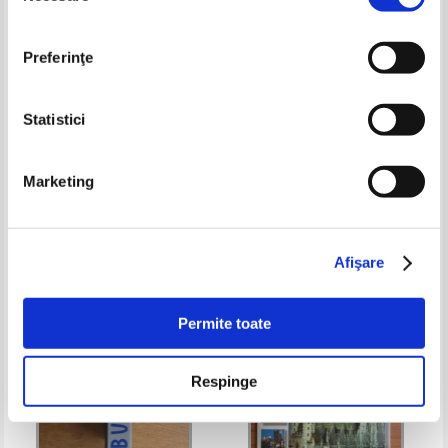
Preferinţe
Statistici
Mircea Pospai - Locuri si
Ion Letea - Geografia Americii
Marketing
legende in nordul Olteniei
de Nord si Centrale
Pret:
16,00Lei
6,40
Lei
Pret:
14,00Lei
5,60
Lei
Adaugă în coș
Adaugă în coș
Afişare
-35%
-50%
Permite toate
Respinge