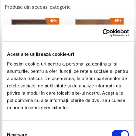
Produse din aceeasi categorie
-40%
-35%
Acest site utilizează cookie-uri
Folosim cookie-uri pentru a personaliza conținutul și
anunțurile, pentru a oferi funcții de rețele sociale și pentru
a analiza traficul. De asemenea, le oferim partenerilor de
rețele sociale, de publicitate și de analize informații cu
Fritz Rudolph - Tigrii din
I. Berciu - Alba Iulia
Himalaya
privire la modul în care folosiți site-ul nostru. Aceștia le
Pret:
10,00Lei
6,00
Lei
Pret:
12,00Lei
7,80
Lei
pot combina cu alte informații oferite de dvs. sau culese
Adaugă în coș
Adaugă în coș
în urma folosirii serviciilor lor.
-60%
-60%
Selecția
Necesare
consimțământului