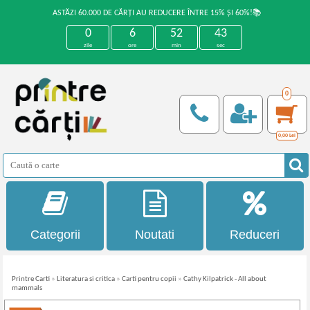
ASTĂZI 60.000 DE CĂRȚI AU REDUCERE ÎNTRE 15% ȘI 60%!📚
0
6
52
43
zile
ore
min
sec
0
0,00
Lei
Categorii
Noutati
Reduceri
Printre Carti
»
Literatura si critica
»
Carti pentru copii
»
Cathy Kilpatrick - All about
mammals