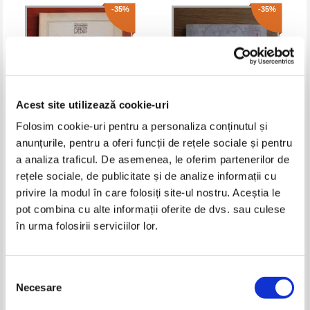
-35%
-35%
Acest site utilizează cookie-uri
Folosim cookie-uri pentru a personaliza conținutul și
anunțurile, pentru a oferi funcții de rețele sociale și pentru
Alexandru Condeescu - Planeta
Luli August Sturdza - ... asa s-au
a analiza traficul. De asemenea, le oferim partenerilor de
Moft
intamplat, asa le-am
rețele sociale, de publicitate și de analize informații cu
insemnat... tie, care le citesti
Pret:
13,00Lei
8,45
Lei
Pret:
18,00Lei
11,70
Lei
privire la modul în care folosiți site-ul nostru. Aceștia le
Adaugă în coș
Adaugă în coș
pot combina cu alte informații oferite de dvs. sau culese
în urma folosirii serviciilor lor.
-30%
Selecția
Necesare
consimțământului