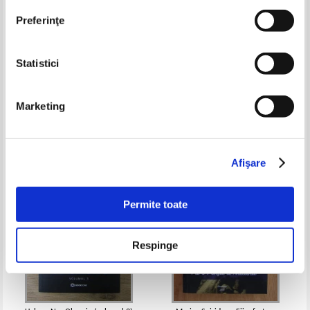
Preferinţe
Statistici
Mircea Eliade - Secretul
Tia Serbanescu - Femeia din
doctorului Honigberger
fotografie. Jurnal 1987-1989
Marketing
Pret:
12,00
Lei
Pret:
18,00Lei
12,60
Lei
Adaugă în coș
Adaugă în coș
Afişare
-30%
-35%
Permite toate
Respinge