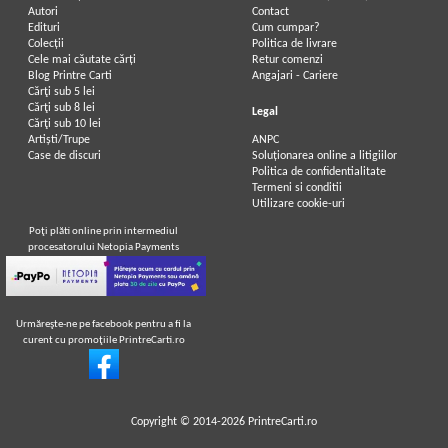
Autori
Contact
Edituri
Cum cumpar?
Colecții
Politica de livrare
Cele mai căutate cărți
Retur comenzi
Blog Printre Carti
Angajari - Cariere
Cărţi sub 5 lei
Cărţi sub 8 lei
Legal
Cărţi sub 10 lei
Artiști/Trupe
ANPC
Case de discuri
Soluționarea online a litigiilor
Politica de confidentialitate
Termeni si conditii
Utilizare cookie-uri
Poţi plăti online prin intermediul
procesatorului Netopia Payments
Urmăreşte-ne pe facebook pentru a fi la
curent cu promoţiile PrintreCarti.ro
Copyright © 2014-2026
PrintreCarti.ro