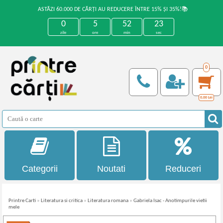
ASTĂZI 60.000 DE CĂRȚI AU REDUCERE ÎNTRE 15% ȘI 35%!📚
0
5
52
23
zile
ore
min
sec
0
0,00
Lei
Categorii
Noutati
Reduceri
Printre Carti
»
Literatura si critica
»
Literatura romana
»
Gabriela Isac - Anotimpurile vietii
mele