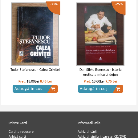
-35%
-25%
Tudor Stefanescu - Calea Grivitei
Dan Silviu Boerescu - Istoria
erotica a micului dejun
Pret:
13,00Lei
8,45
Lei
Pret:
13,00Lei
9,75
Lei
Adaugă în coș
Adaugă în coș
Printre Carti
Informatii utile
Carți la reducere
Achizitii cărți
Arhivă carți
Achizitii viniluri, casete, CD/DVD