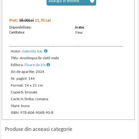
Adaugă în wishlist
Pret:
18,00Lei
11,70
Lei
Disponibilitate:
in stoc
Cantitatea:
1 buc
Autor:
Gabriela Isac
Titlu: Anotimpurile vietii mele
Editura:
Floare de iris
An de aparitie: 2024
Nr. pagini: 144
Format: 14 x 21 cm
Coperti: brosate
Carte in limba: romana
Stare: buna
ISBN: 978-606-9068-90-8
Produse din aceeasi categorie