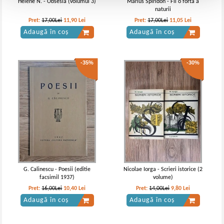
Helene N. - Obsesia (volumul 3)
Marius Spiridon - Fii o forta a
naturii
Pret:
17,00Lei
11,90
Lei
Pret:
17,00Lei
11,05
Lei
Adaugă în coș
Adaugă în coș
-35%
-30%
G. Calinescu - Poesii (editie
Nicolae Iorga - Scrieri istorice (2
facsimil 1937)
volume)
Pret:
16,00Lei
10,40
Lei
Pret:
14,00Lei
9,80
Lei
Adaugă în coș
Adaugă în coș