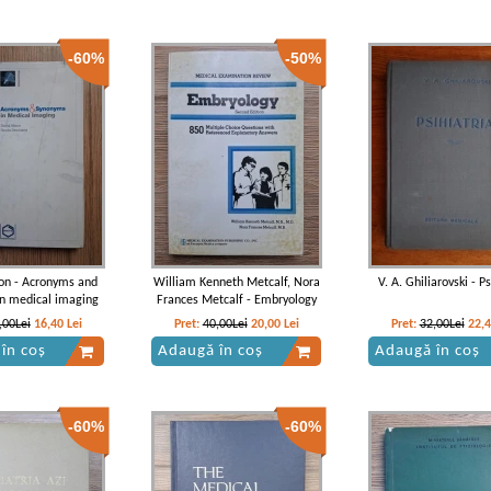
-60%
-50%
son - Acronyms and
William Kenneth Metcalf, Nora
V. A. Ghiliarovski - Ps
n medical imaging
Frances Metcalf - Embryology
,00Lei
16,40
Lei
Pret:
40,00Lei
20,00
Lei
Pret:
32,00Lei
22,
în coș
Adaugă în coș
Adaugă în coș
-60%
-60%