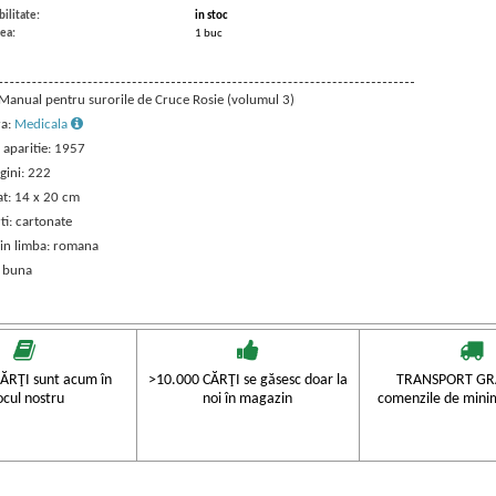
ilitate:
in stoc
ea:
1 buc
: Manual pentru surorile de Cruce Rosie (volumul 3)
ra:
Medicala
 aparitie: 1957
gini: 222
t: 14 x 20 cm
ti: cartonate
 in limba: romana
: buna
ĂRŢI sunt acum în
>10.000 CĂRŢI se găsesc doar la
TRANSPORT GRA
ocul nostru
noi în magazin
comenzile de mini