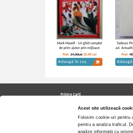
Mark Mayell - Un ghid complet
Tadeusz Pir
de prim ajutor prin mijloace
azi. Actualit
naturiste
asistent
Pret:
34,00Lei
20,40
Lei
Pret:
48
Adaugă în coș
Adaugă 
Printre Carti
Carți la reducere
Acest site utilizează cook
Arhivă carți
Autori
Folosim cookie-uri pentru a 
Edituri
Colecții
pentru a analiza traficul. 
Cele mai căutate cărți
analize informații cu privir
Blog Printre Carti