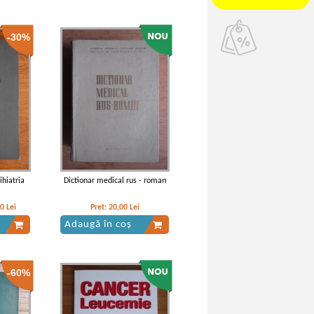
-30%
ihiatria
Dictionar medical rus - roman
40
Lei
Pret:
20,00
Lei
Adaugă în coș
-60%