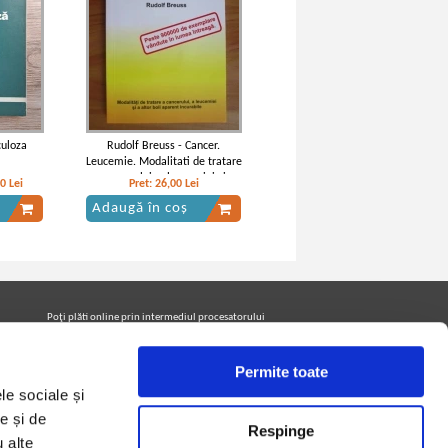
culoza
Rudolf Breuss - Cancer.
Leucemie. Modalitati de tratare
a cancerului, a leucemiei si a
20
Lei
Pret:
26,00
Lei
altor boli aparent incurabile
Adaugă în coș
Poţi plăti online prin intermediul procesatorului
Netopia Payments
Permite toate
le sociale și
Urmăreşte-ne pe facebook pentru a fi la curent cu
promoţiile PrintreCarti.ro
e și de
Respinge
u alte