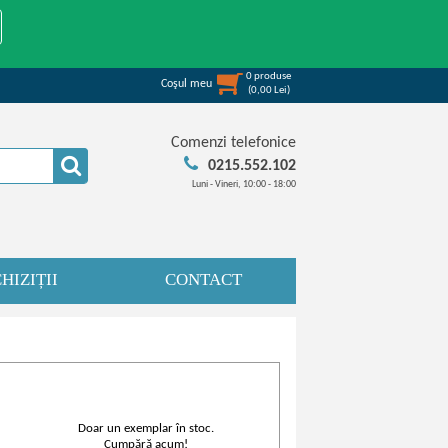
0
produse
Coşul meu
(
0,00
Lei
)
Comenzi telefonice
0215.552.102
Luni - Vineri, 10:00 - 18:00
HIZIȚII
CONTACT
Doar un exemplar în stoc.
Cumpără acum!