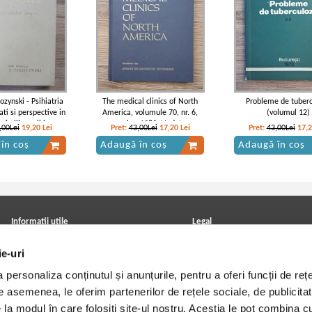
ozynski - Psihiatria
The medical clinics of North
Probleme de tuber
ati si perspective in
America, volumule 70, nr. 6,
(volumul 12)
a bolilor psihice
november 1986. Update on
,00Lei
19,20
Lei
Pret:
43,00Lei
17,20
Lei
Pret:
43,00Lei
17,
diagnostic techniques
în coș
Adaugă în coș
Adaugă în coș
Informatii utile
Legal
ANPC
Achizitii cărți
ie-uri
Achizitii viniluri, casete, CD/DVD
Soluționarea online a litigiilor
Contact
Politica de confidentialitate
personaliza conținutul și anunțurile, pentru a oferi funcții de rețe
Cum cumpar?
Termeni si conditii
Politica de livrare
Utilizare cookie-uri
De asemenea, le oferim partenerilor de rețele sociale, de publicitat
Retur comenzi
e la modul în care folosiți site-ul nostru. Aceștia le pot combina c
Angajari - Cariere