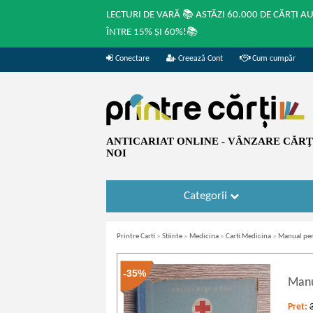
LECTURI DE VARĂ 📚 ASTĂZI 60.000 DE CĂRȚI A
ÎNTRE 15% ȘI 60%!📚
Conectare
Creează Cont
Cum cumpăr
ANTICARIAT ONLINE - VÂNZARE CĂRŢI
NOI
Categorii
Printre Carti
»
Stiinte
»
Medicina
»
Carti Medicina
»
Manual pen
-35%
Manu
Pret: