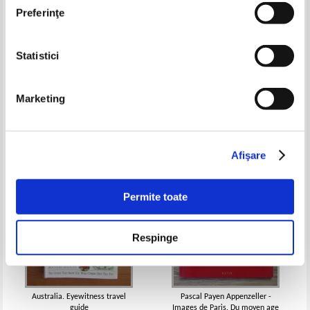
Preferinţe
Statistici
Franta. Ghid complet
Farmecul Aradului
Pret:
55,00Lei
33,00
Lei
Pret:
50,00Lei
25,00
Lei
Marketing
Adaugă în coș
Adaugă în coș
-60%
Afişare
Permite toate
Respinge
Australia. Eyewitness travel
Pascal Payen Appenzeller -
guide
Images de Paris. Du moyen age