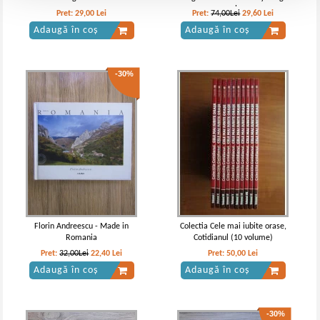
a nos jours
Pret:
29,00
Lei
Pret:
74,00Lei
29,60
Lei
Adaugă în coș
Adaugă în coș
-30%
Florin Andreescu - Made in
Colectia Cele mai iubite orase,
Romania
Cotidianul (10 volume)
Pret:
32,00Lei
22,40
Lei
Pret:
50,00
Lei
Adaugă în coș
Adaugă în coș
-30%