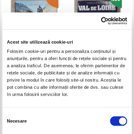
Acest site utilizează cookie-uri
Folosim cookie-uri pentru a personaliza conținutul și
anunțurile, pentru a oferi funcții de rețele sociale și pentru
Ilie Cristescu - Herculane,
Guides. Albums delpal. Val de
a analiza traficul. De asemenea, le oferim partenerilor de
mirajul Cernei. Model turistic
Loire
rețele sociale, de publicitate și de analize informații cu
Pret:
32,00Lei
22,40
Lei
Pret:
32,00
Lei
Adaugă în coș
Adaugă în coș
privire la modul în care folosiți site-ul nostru. Aceștia le
pot combina cu alte informații oferite de dvs. sau culese
în urma folosirii serviciilor lor.
-40%
-50%
Selecția
Necesare
consimțământului