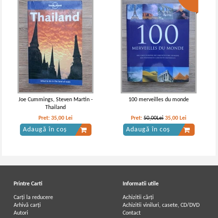
Joe Cummings, Steven Martin -
100 merveilles du monde
Thailand
Pret:
35,00
Lei
Pret:
50,00Lei
35,00
Lei
Adaugă în coș
Adaugă în coș
Printre Carti
Informatii utile
Carți la reducere
Achizitii cărți
Arhivă carți
Achizitii viniluri, casete, CD/DVD
Autori
Contact