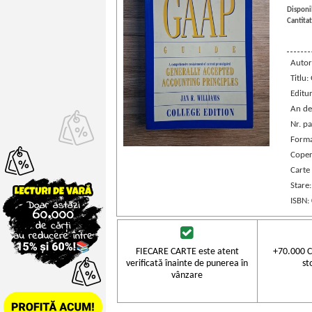
Disponib
Cantitat
Autor
Titlu
Editu
An de
Nr. pa
Forma
Coper
Carte 
Stare
ISBN:
FIECARE CARTE este atent
+70.000 C
verificată înainte de punerea în
st
vânzare