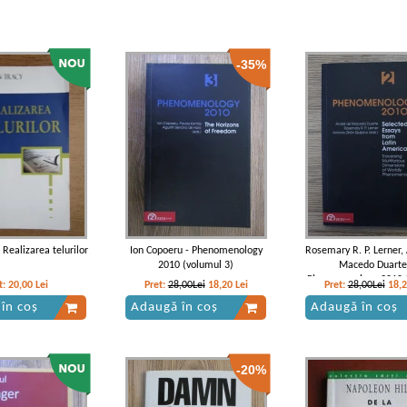
-35%
 Realizarea telurilor
Ion Copoeru - Phenomenology
Rosemary R. P. Lerner,
2010 (volumul 3)
Macedo Duarte
Phenomenology 2010 
t:
20,00
Lei
Pret:
28,00Lei
18,20
Lei
Pret:
28,00Lei
18,
2)
în coș
Adaugă în coș
Adaugă în coș
-20%