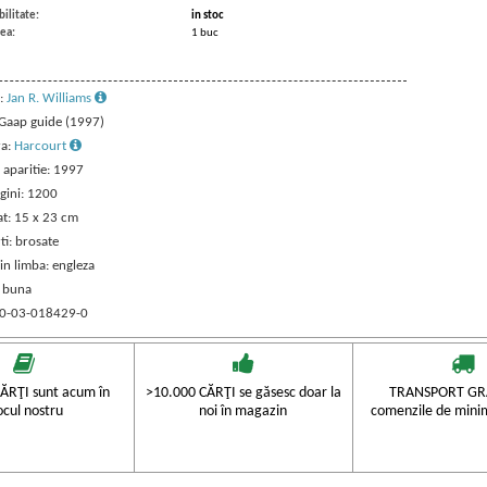
ilitate:
in stoc
ea:
1 buc
:
Jan R. Williams
: Gaap guide (1997)
ra:
Harcourt
 aparitie: 1997
gini: 1200
t: 15 x 23 cm
ti: brosate
in limba: engleza
: buna
 0-03-018429-0
ĂRŢI sunt acum în
>10.000 CĂRŢI se găsesc doar la
TRANSPORT GRA
ocul nostru
noi în magazin
comenzile de mini