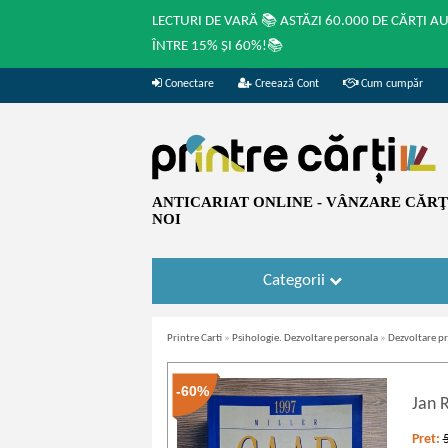
LECTURI DE VARĂ 📚 ASTĂZI 60.000 DE CĂRȚI A
ÎNTRE 15% ȘI 60%!📚
Conectare
Creează Cont
Cum cumpăr
ANTICARIAT ONLINE - VÂNZARE CĂRŢI
NOI
Categorii
Printre Carti
»
Psihologie. Dezvoltare personala
»
Dezvoltare pr
-60%
Jan 
Pret: