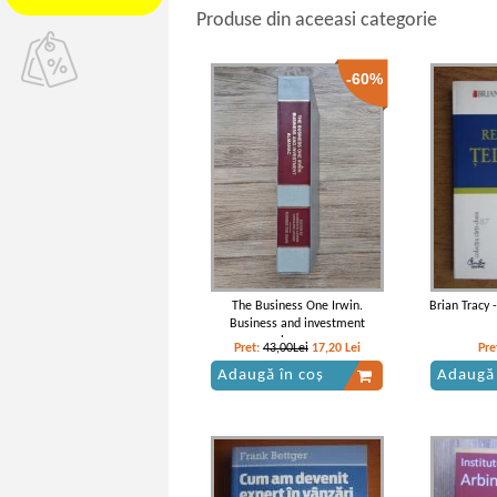
Produse din aceeasi categorie
-60%
The Business One Irwin.
Brian Tracy -
Business and investment
almanac
Pret:
43,00Lei
17,20
Lei
Pre
Adaugă în coș
Adaugă 