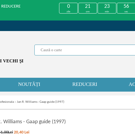
0
21
23
56
U REDUCERE
zile
ore
min
sec
 VECHI ŞI
NOUTĂȚI
REDUCERI
AC
ofesionala
»
Jan R. Williams - Gaap guide (1997)
R. Williams
-
Gaap guide (1997)
51,00Lei
20,40
Lei