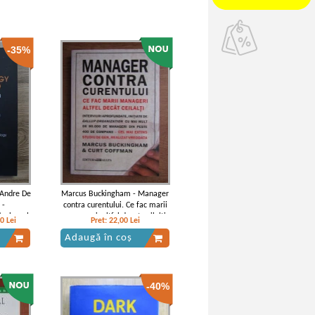
-35%
 Andre De
Marcus Buckingham - Manager
 -
contra curentului. Ce fac marii
(volumul
manageri, altfel decat ceilalti
20
Lei
Pret:
22,00
Lei
Adaugă în coș
-40%