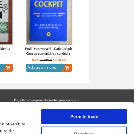
 idee la
Emil Dobrovolschi - Dark Cockpit.
Cum sa comunici, sa conduci si
sa fii in control tot timpul
i
Pret:
32,00Lei
19,20
Lei
Adaugă în coș
Poţi plăti online prin intermediul procesatorului
Netopia Payments
Permite toate
le sociale și
Urmăreşte-ne pe facebook pentru a fi la curent cu
promoţiile PrintreCarti.ro
e și de