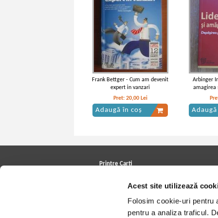
Frank Bettger - Cum am devenit
Arbinger In
expert in vanzari
amagirea 
p
Pret:
20,00
Lei
Pre
Adaugă în coș
Adaugă 
Printre Carti
Carți la reducere
Acest site utilizează cook
Arhivă carți
Autori
Folosim cookie-uri pentru a 
Edituri
Colecții
pentru a analiza traficul. 
Cele mai căutate cărți