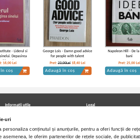
stitute - Liderul si
George Lois - Damn good advice
Napoleon Hill - De la
sinelui. Depasirea
for people with talent
bani
roblemei
t:
16,00
Lei
Pret:
23,00Lei
18,40
Lei
Pret:
25,00
Le
în coș
Adaugă în coș
Adaugă în coș
Informatii utile
Legal
ANPC
Achizitii cărți
ie-uri
Achizitii viniluri, casete, CD/DVD
Soluționarea online a litigiilor
Contact
Politica de confidentialitate
personaliza conținutul și anunțurile, pentru a oferi funcții de rețe
Cum cumpar?
Termeni si conditii
Politica de livrare
Utilizare cookie-uri
De asemenea, le oferim partenerilor de rețele sociale, de publicitat
Retur comenzi