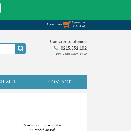
0
produse
Coşul meu
(
0,00
Lei
)
Comenzi telefonice
0215.552.102
Luni - Vineri, 10:00 - 18:00
HIZIȚII
CONTACT
Doar un exemplar în stoc.
Cumpără acum!