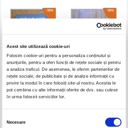
-35%
-35%
Acest site utilizează cookie-uri
Folosim cookie-uri pentru a personaliza conținutul și
anunțurile, pentru a oferi funcții de rețele sociale și pentru
a analiza traficul. De asemenea, le oferim partenerilor de
Andre Malraux - L'espoir
Simone de Beauvoir - La force
rețele sociale, de publicitate și de analize informații cu
des choses (2 volume)
privire la modul în care folosiți site-ul nostru. Aceștia le
Pret:
28,00Lei
18,20
Lei
Pret:
26,00Lei
16,90
Lei
Adaugă în coș
Adaugă în coș
pot combina cu alte informații oferite de dvs. sau culese
în urma folosirii serviciilor lor.
-60%
Selecția
Necesare
consimțământului