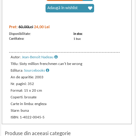
Adaugă în wishlist
Pret:
60,00Lei
24,00
Lei
Disponibilitate:
in stoc
Cantitatea:
1 buc
Autor:
Jean-Benoit Nadeau
Titlu: Sixty million frenchmen can't be wrong
Editura:
Sourcebooks
An de aparitie: 2003
Nr. pagini: 352
Format: 15 x 20 cm
Coperti: brosate
Carte in limba: engleza
Stare: buna
ISBN: 1-4022-0045-5
Produse din aceeasi categorie