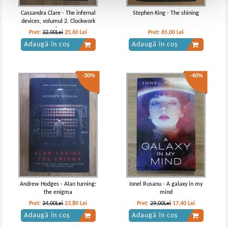
Cassandra Clare - The infernal
Stephen King - The shining
devices, volumul 2. Clockwork
prince
Pret:
32,00Lei
25,60
Lei
Pret:
65,00
Lei
Adaugă în coș
Adaugă în coș
-30%
-40%
Andrew Hodges - Alan turning:
Ionel Rusanu - A galaxy in my
the enigma
mind
Pret:
34,00Lei
23,80
Lei
Pret:
29,00Lei
17,40
Lei
Adaugă în coș
Adaugă în coș