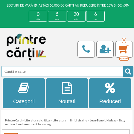
LECTURI DE VARĂ 📚 ASTĂZI 60.000 DE CĂRȚI AU REDUCERE ÎNTRE 15% ȘI 60%!📚
0
5
20
6
zile
ore
min
sec
0
0,00
Lei
Categorii
Noutati
Reduceri
Printre Carti
»
Literatura si critica
»
Literatura in limbi straine
»
Jean-Benoit Nadeau - Sixty
million frenchmen can't be wrong