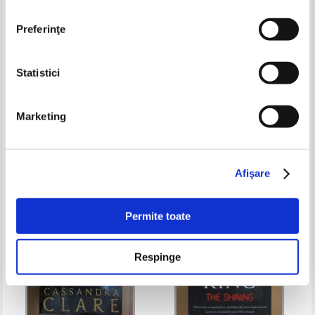
Preferinţe
Statistici
Lee Child, Andrew Child - The
G. Robertet - L'oeuvre de A. de
secret
Lamartine (1912)
Marketing
Pret:
35,00
Lei
Pret:
45,00Lei
18,00
Lei
Adaugă în coș
Adaugă în coș
Afişare
-20%
Permite toate
Respinge