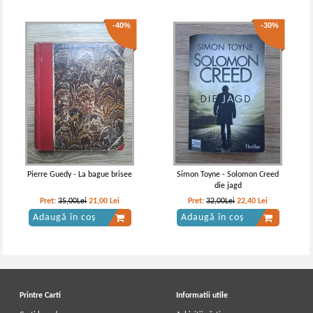
-40%
-30%
Pierre Guedy - La bague brisee
Simon Toyne - Solomon Creed
die jagd
Pret:
35,00Lei
21,00
Lei
Pret:
32,00Lei
22,40
Lei
Adaugă în coș
Adaugă în coș
Printre Carti
Informatii utile