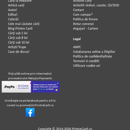
Carți la reducere
Achizitii cărți
Arhivă carți
Achizitii viniluri, casete, CD/DVD
Autori
Contact
Edituri
Cum cumpar?
Colecții
Politica de livrare
Cele mai căutate cărți
Retur comenzi
Blog Printre Carti
Angajari - Cariere
Cărţi sub 5 lei
Cărţi sub 8 lei
Legal
Cărţi sub 10 lei
Artiști/Trupe
ANPC
Case de discuri
Soluționarea online a litigiilor
Politica de confidentialitate
Termeni si conditii
Utilizare cookie-uri
Poţi plăti online prin intermediul
procesatorului Netopia Payments
Urmăreşte-ne pe facebook pentru a fi la
curent cu promoţiile PrintreCarti.ro
Copyright © 2014-2026
PrintreCarti.ro