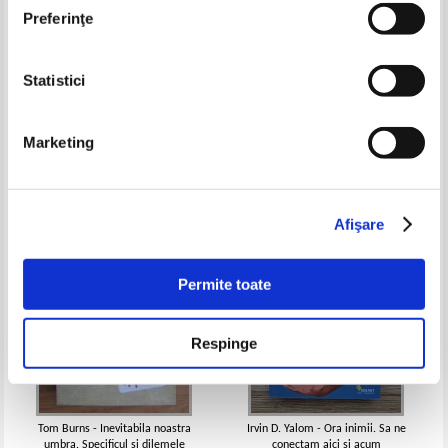
Preferinţe
Statistici
Brene Brown - Curajul de a fi
Dawn Huebner - Ce sa faci... sa
vulnerabil
scapi de griji
Pret:
50,00Lei
35,00
Lei
Pret:
25,00
Lei
Marketing
Adaugă în coș
Adaugă în coș
-35%
-30%
Afişare
Permite toate
Respinge
Tom Burns - Inevitabila noastra
Irvin D. Yalom - Ora inimii. Sa ne
umbra. Specificul si dilemele
conectam aici si acum