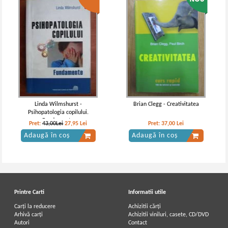
Linda Wilmshurst -
Brian Clegg - Creativitatea
Psihopatologia copilului.
Fundamente
Pret:
43,00Lei
27,95
Lei
Pret:
37,00
Lei
Adaugă în coș
Adaugă în coș
Printre Carti
Informatii utile
Carți la reducere
Achizitii cărți
Arhivă carți
Achizitii viniluri, casete, CD/DVD
Autori
Contact