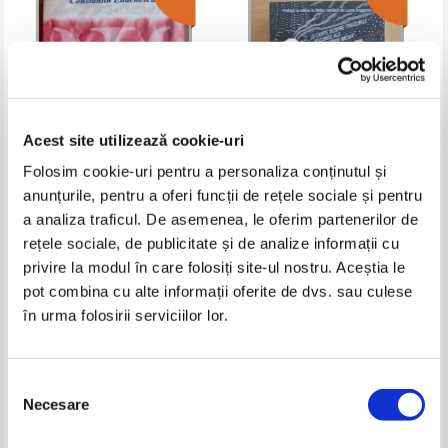
Acest site utilizează cookie-uri
Folosim cookie-uri pentru a personaliza conținutul și
anunțurile, pentru a oferi funcții de rețele sociale și pentru
Constantin Enachescu - Tratat de
Ryan Holiday - Crede-ma, te
a analiza traficul. De asemenea, le oferim partenerilor de
psihologie morala
mint!
rețele sociale, de publicitate și de analize informații cu
Pret:
60,00Lei
24,00
Lei
Pret:
50,00Lei
40,00
Lei
Adaugă în coș
Adaugă în coș
privire la modul în care folosiți site-ul nostru. Aceștia le
pot combina cu alte informații oferite de dvs. sau culese
în urma folosirii serviciilor lor.
-30%
Selecția
Necesare
consimțământului