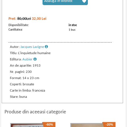
Adaugă în wishlist
Pret:
80,00Lei
32,00
Lei
Disponibilitate:
in stoc
Cantitatea:
1 buc
Autor:
Jacques Lavigne
Titlu: L'inquietude humaine
Editura:
Aubier
An de aparitie: 1953
Nr. pagini: 230
Format: 14 x 23 cm
Coperti: brosate
Carte in limba: franceza
Stare: buna
Produse din aceeasi categorie
-60%
-20%