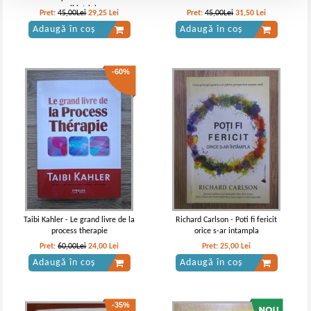
psihiatriei
Pret:
45,00Lei
29,25
Lei
Pret:
45,00Lei
31,50
Lei
Adaugă în coș
Adaugă în coș
-60%
Taibi Kahler - Le grand livre de la
Richard Carlson - Poti fi fericit
process therapie
orice s-ar intampla
Pret:
60,00Lei
24,00
Lei
Pret:
25,00
Lei
Adaugă în coș
Adaugă în coș
-35%