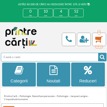
ASTĂZI 60.000 DE CĂRȚI AU REDUCERE ÎNTRE 15% ȘI 60%!📚
0
10
4
52
zile
ore
min
sec
0
0,00
Lei
Categorii
Noutati
Reduceri
Printre Carti
»
Psihologie. Dezvoltare personala
»
Psihologie
»
Jacques Lavigne -
L'inquietude humaine