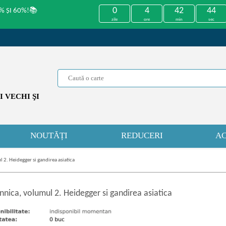
0
4
42
43
% ȘI 60%!📚
zile
ore
min
sec
 VECHI ŞI
NOUTĂȚI
REDUCERI
AC
 2. Heidegger si gandirea asiatica
nica, volumul 2. Heidegger si gandirea asiatica