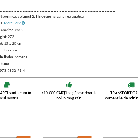
 Niponnica, volumul 2. Heidegger si gandirea asiatica
ra:
Merc Serv
 aparitie: 2002
gini: 272
t: 15 x 20 cm
ti: brosate
 in limba: romana
: buna
 973-9332-91-4
ĂRŢI sunt acum în
>10.000 CĂRŢI se găsesc doar la
TRANSPORT GRA
ocul nostru
noi în magazin
comenzile de mini