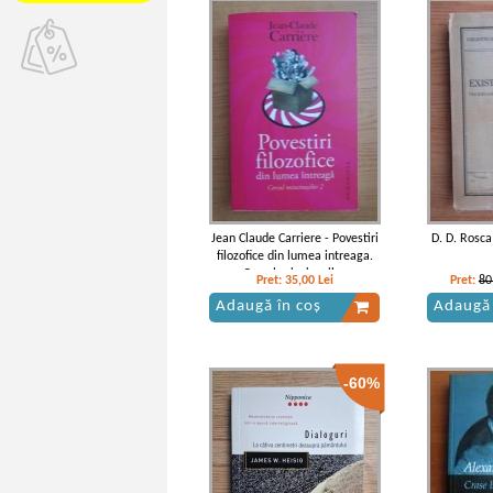
Jean Claude Carriere - Povestiri
D. D. Rosca
filozofice din lumea intreaga.
Cercul mincinosilor
Pret:
35,00
Lei
Pret:
80
Adaugă în coș
Adaugă 
-60%