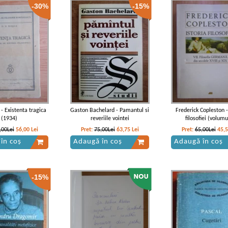
-30%
-15%
 - Existenta tragica
Gaston Bachelard - Pamantul si
Frederick Copleston -
(1934)
reveriile vointei
filosofiei (volumu
,00Lei
56,00
Lei
Pret:
75,00Lei
63,75
Lei
Pret:
65,00Lei
45,
în coș
Adaugă în coș
Adaugă în coș
-15%