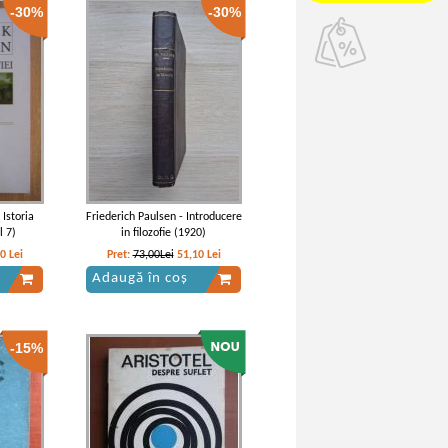
-30%
-30%
 Istoria
Friederich Paulsen - Introducere
l 7)
in filozofie (1920)
50
Lei
Pret:
73,00Lei
51,10
Lei
Adaugă în coș
-15%