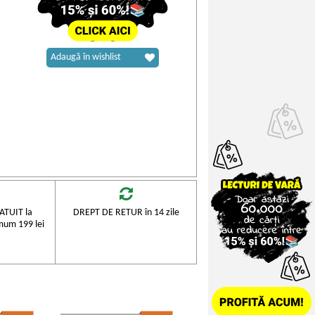
Adaugă în wishlist
TUIT la
DREPT DE RETUR în 14 zile
mum 199 lei