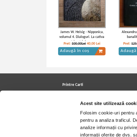
James W. Heisig - Nipponica,
Alexandru
volumul 4. Dialoguri. La cativa
banali
centrimetri deasupra
Pret:
100,00Lei
40,00
Lei
Pret:
125
pamantului
Adaugă în coș
Adaugă 
Printre Carti
Carți la reducere
Arhivă carți
Acest site utilizează cook
Autori
Edituri
Folosim cookie-uri pentru a 
Colecții
Cele mai căutate cărți
pentru a analiza traficul. 
Blog Printre Carti
analize informații cu privir
Cărţi sub 5 lei
Cărţi sub 8 lei
informații oferite de dvs. sa