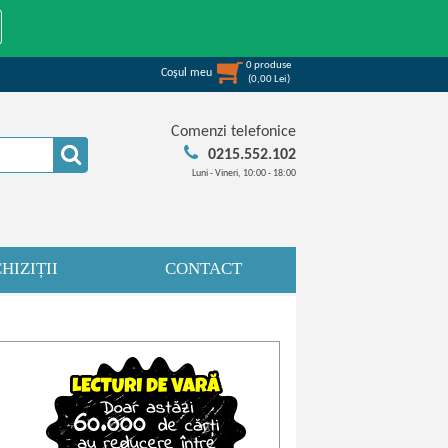
0
produse
Coşul meu
(
0,00
Lei
)
Comenzi telefonice
0215.552.102
Luni - Vineri, 10:00 - 18:00
HIZIȚII
CONTACT