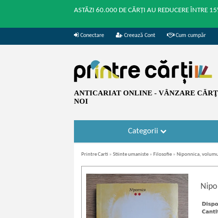
ASTĂZI 60.000 DE CĂRȚI AU REDUCERE ÎNTRE 15
Conectare
Creează Cont
Cum cumpăr
ANTICARIAT ONLINE - VÂNZARE CĂRŢI
NOI
Categorii
Printre Carti
»
Stiinte umaniste
»
Filosofie
»
Niponnica, volumul
Nipon