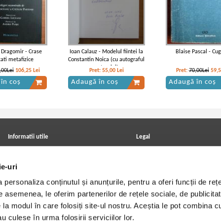
 Dragomir - Crase
Ioan Calauz - Modelul fiintei la
Blaise Pascal - Cug
tati metafizice
Constantin Noica (cu autograful
autorului)
,00Lei
106,25
Lei
Pret:
55,00
Lei
Pret:
70,00Lei
59,
în coș
Adaugă în coș
Adaugă în coș
Informatii utile
Legal
ANPC
Achizitii cărți
Achizitii viniluri, casete, CD/DVD
Soluționarea online a litigiilor
ie-uri
Contact
Politica de confidentialitate
Cum cumpar?
Termeni si conditii
personaliza conținutul și anunțurile, pentru a oferi funcții de rețe
Politica de livrare
Utilizare cookie-uri
Retur comenzi
De asemenea, le oferim partenerilor de rețele sociale, de publicitat
Angajari - Cariere
e la modul în care folosiți site-ul nostru. Aceștia le pot combina c
u culese în urma folosirii serviciilor lor.