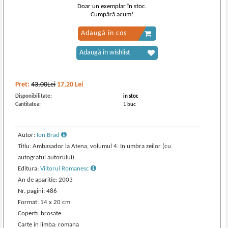
Doar un exemplar în stoc.
Cumpără acum!
Adaugă în coș
Adaugă în wishlist
Pret:
43,00Lei
17,20
Lei
Disponibilitate:
in stoc
Cantitatea:
1 buc
Autor:
Ion Brad
Titlu: Ambasador la Atena, volumul 4. In umbra zeilor (cu
autograful autorului)
Editura:
Viitorul Romanesc
An de aparitie: 2003
Nr. pagini: 486
Format: 14 x 20 cm
Coperti: brosate
Carte in limba: romana