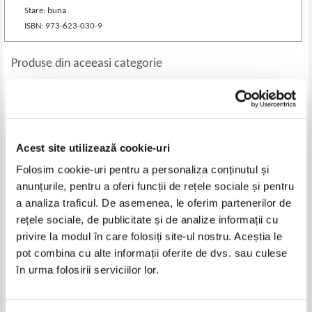
Stare: buna
ISBN: 973-623-030-9
Produse din aceeasi categorie
-40%
-40%
Acest site utilizează cookie-uri
Folosim cookie-uri pentru a personaliza conținutul și
anunțurile, pentru a oferi funcții de rețele sociale și pentru
a analiza traficul. De asemenea, le oferim partenerilor de
rețele sociale, de publicitate și de analize informații cu
privire la modul în care folosiți site-ul nostru. Aceștia le
Mirela Retegan - Pledoarie
Ion C. Stefan - Taria de-a
pot combina cu alte informații oferite de dvs. sau culese
pentru mami si tati (cu
ramane la force de rester (cu
autograful autoarei)
autograful autorului)
în urma folosirii serviciilor lor.
Pret:
35,00Lei
21,00
Lei
Pret:
25,00Lei
15,00
Lei
Adaugă în coș
Adaugă în coș