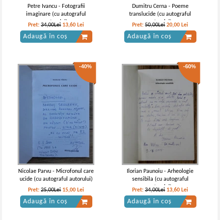
Petre Ivancu - Fotografii
Dumitru Cerna - Poeme
imaginare (cu autograful
translucide (cu autograful
autorului)
autorului)
Pret:
34,00Lei
13,60
Lei
Pret:
50,00Lei
20,00
Lei
Adaugă în coș
Adaugă în coș
-40%
-60%
Nicolae Parvu - Microfonul care
Ilorian Paunoiu - Arheologie
ucide (cu autograful autorului)
sensibila (cu autograful
autorului)
Pret:
25,00Lei
15,00
Lei
Pret:
34,00Lei
13,60
Lei
Adaugă în coș
Adaugă în coș