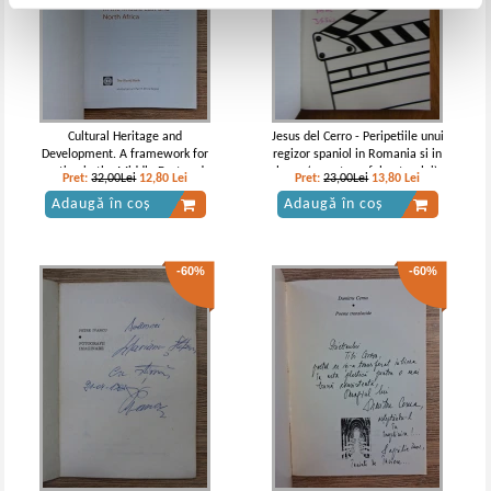
Cultural Heritage and
Jesus del Cerro - Peripetiile unui
Development. A framework for
regizor spaniol in Romania si in
action in the Middle East and
lume (cu autograful autorului)
Pret:
32,00Lei
12,80
Lei
Pret:
23,00Lei
13,80
Lei
North Africa (cu autograful lui
Adaugă în coș
Adaugă în coș
Mihail Cernea)
-60%
-60%