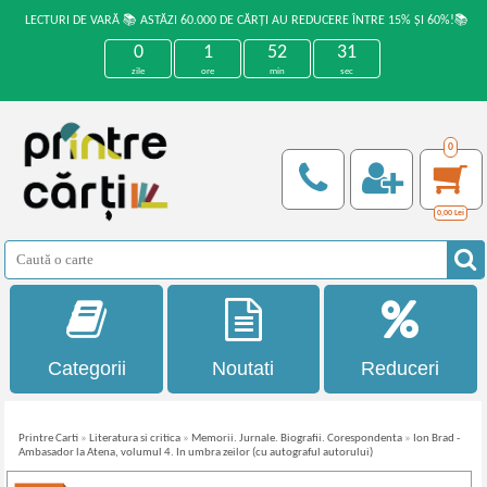
LECTURI DE VARĂ 📚 ASTĂZI 60.000 DE CĂRȚI AU REDUCERE ÎNTRE 15% ȘI 60%!📚
0
1
52
31
zile
ore
min
sec
0
0,00
Lei
Categorii
Noutati
Reduceri
Printre Carti
»
Literatura si critica
»
Memorii. Jurnale. Biografii. Corespondenta
»
Ion Brad -
Ambasador la Atena, volumul 4. In umbra zeilor (cu autograful autorului)