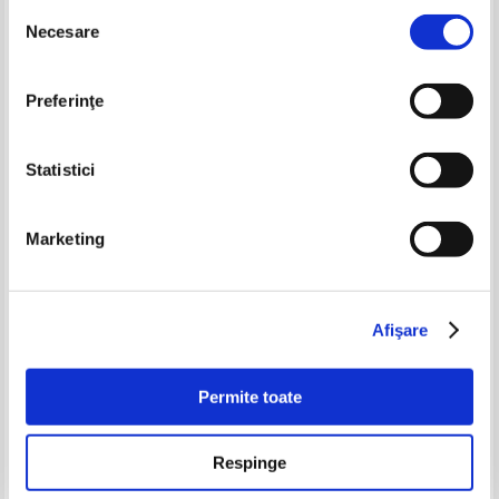
Selecția
-60%
Necesare
consimțământului
Preferinţe
Statistici
Marketing
Anca Mizumschi - Carte de citire
Ion Mircea - Tobele fragede
(editie bilingva, cu autograful
autoarei)
Pret:
32,00Lei
12,80
Lei
Pret:
21,00
Lei
Afişare
Adaugă în coș
Adaugă în coș
Permite toate
-60%
-40%
Respinge