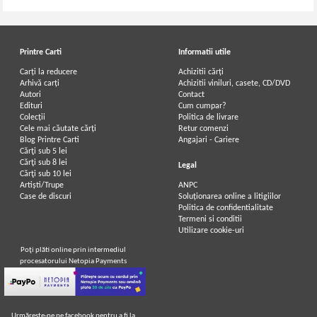
Printre Carti
Informatii utile
Carți la reducere
Achizitii cărți
Arhivă carți
Achizitii viniluri, casete, CD/DVD
Autori
Contact
Edituri
Cum cumpar?
Colecții
Politica de livrare
Cele mai căutate cărți
Retur comenzi
Blog Printre Carti
Angajari - Cariere
Cărţi sub 5 lei
Cărţi sub 8 lei
Legal
Cărţi sub 10 lei
Artiști/Trupe
ANPC
Case de discuri
Soluționarea online a litigiilor
Politica de confidentialitate
Termeni si conditii
Utilizare cookie-uri
Poţi plăti online prin intermediul
procesatorului Netopia Payments
Urmăreşte-ne pe facebook pentru a fi la