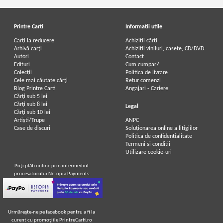
Printre Carti
Informatii utile
Carți la reducere
Achizitii cărți
Arhivă carți
Achizitii viniluri, casete, CD/DVD
Autori
Contact
Edituri
Cum cumpar?
Colecții
Politica de livrare
Cele mai căutate cărți
Retur comenzi
Blog Printre Carti
Angajari - Cariere
Cărţi sub 5 lei
Cărţi sub 8 lei
Legal
Cărţi sub 10 lei
Artiști/Trupe
ANPC
Case de discuri
Soluționarea online a litigiilor
Politica de confidentialitate
Termeni si conditii
Utilizare cookie-uri
Poţi plăti online prin intermediul
procesatorului Netopia Payments
Urmăreşte-ne pe facebook pentru a fi la
curent cu promoţiile PrintreCarti.ro