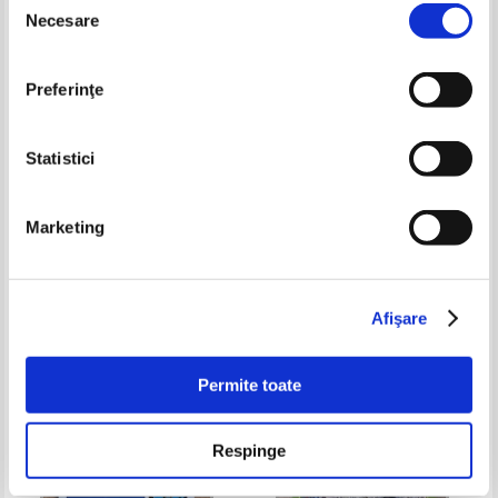
-20%
Necesare
consimțământului
Preferinţe
Statistici
Marketing
Mariana Pascaru - Valea
Viena weekend. Ghidul verde
Prahovei (ghid turistic)
Pret:
20,00Lei
16,00
Lei
Pret:
12,00
Lei
Adaugă în coș
Adaugă în coș
Afişare
-60%
-35%
Permite toate
Respinge