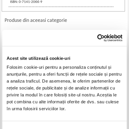
ISBN: 0-7141-2066-9
Produse din aceeasi categorie
-40%
-30%
Acest site utilizează cookie-uri
Folosim cookie-uri pentru a personaliza conținutul și
anunțurile, pentru a oferi funcții de rețele sociale și pentru
a analiza traficul. De asemenea, le oferim partenerilor de
rețele sociale, de publicitate și de analize informații cu
privire la modul în care folosiți site-ul nostru. Aceștia le
Barcelona. Ghid turistic (colectia
Corneliu Obrascu - Florenta.
Top 10)
Ghid turistic si cultural
pot combina cu alte informații oferite de dvs. sau culese
Pret:
19,00Lei
11,40
Lei
Pret:
20,00Lei
14,00
Lei
în urma folosirii serviciilor lor.
Adaugă în coș
Adaugă în coș
Selecția