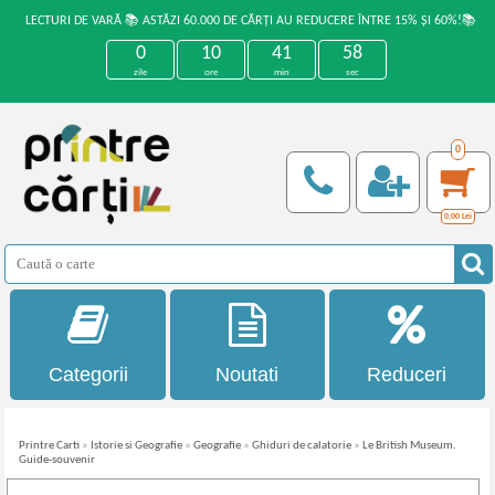
LECTURI DE VARĂ 📚 ASTĂZI 60.000 DE CĂRȚI AU REDUCERE ÎNTRE 15% ȘI 60%!📚
0
10
41
58
zile
ore
min
sec
0
0,00
Lei
Categorii
Noutati
Reduceri
Printre Carti
»
Istorie si Geografie
»
Geografie
»
Ghiduri de calatorie
»
Le British Museum.
Guide-souvenir