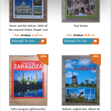
Rome and the Vatican. With all
Tout Venise
the restored Sistine Chapel, Last
Judgement and Stanze Frescoes
Pret:
34,00Lei
13,60
Lei
Pret:
29,00Lei
18,85
Lei
Adaugă în coș
Adaugă în coș
-60%
-60%
Tutto Zaragoza (ghid turistic)
Holland, english text. Album de