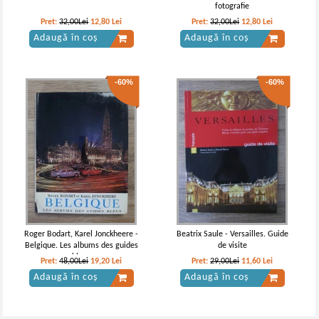
fotografie
Pret:
32,00Lei
12,80
Lei
Pret:
32,00Lei
12,80
Lei
Adaugă în coș
Adaugă în coș
-60%
-60%
Roger Bodart, Karel Jonckheere -
Beatrix Saule - Versailles. Guide
Belgique. Les albums des guides
de visite
bleus
Pret:
48,00Lei
19,20
Lei
Pret:
29,00Lei
11,60
Lei
Adaugă în coș
Adaugă în coș