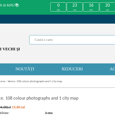
0
23
16
19
% ȘI 60%!📚
zile
ore
min
sec
 VECHI ŞI
NOUTĂȚI
REDUCERI
AC
torie
»
Venice. 108 colour photographs and 1 city map
ce. 108 colour photographs and 1 city map
34,00Lei
13,60
Lei
ilitate:
in stoc