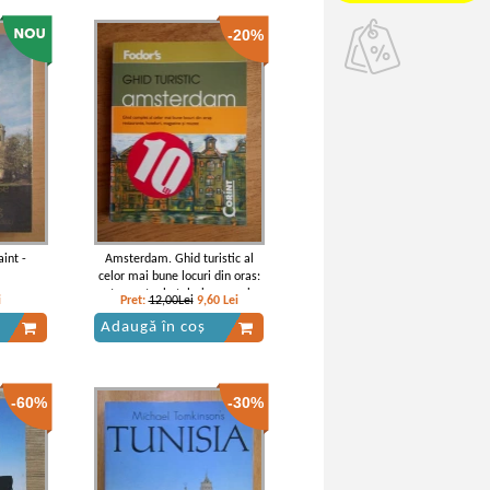
-20%
int -
Amsterdam. Ghid turistic al
celor mai bune locuri din oras:
restaurante, hoteluri, magazine
i
Pret:
12,00Lei
9,60
Lei
si muzee
Adaugă în coș
-60%
-30%