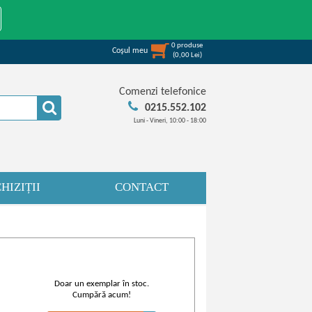
0
produse
Coşul meu
(
0,00
Lei
)
Comenzi telefonice
0215.552.102
Luni - Vineri, 10:00 - 18:00
HIZIȚII
CONTACT
Doar un exemplar în stoc.
Cumpără acum!