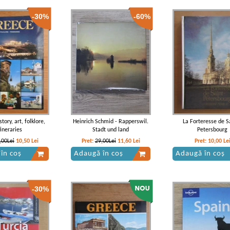
-30%
-60%
tory, art, folklore,
Heinrich Schmid - Rapperswil.
La Forteresse de Sa
tineraries
Stadt und land
Petersbourg
,00Lei
10,50
Lei
Pret:
29,00Lei
11,60
Lei
Pret:
10,00
Le
în coș
Adaugă în coș
Adaugă în coș
-30%