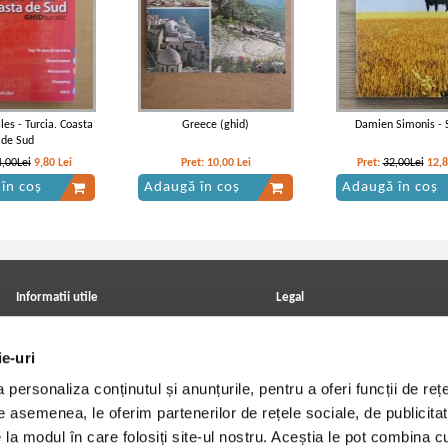
les - Turcia. Coasta
Greece (ghid)
Damien Simonis - 
de Sud
4,00Lei
9,80
Lei
Pret:
10,00
Lei
Pret:
32,00Lei
12,
în coș
Adaugă în coș
Adaugă în coș
Informatii utile
Legal
ANPC
Achizitii cărți
Achizitii viniluri, casete, CD/DVD
Soluționarea online a litigiilor
ie-uri
Contact
Politica de confidentialitate
Cum cumpar?
Termeni si conditii
personaliza conținutul și anunțurile, pentru a oferi funcții de rețe
Politica de livrare
Utilizare cookie-uri
Retur comenzi
De asemenea, le oferim partenerilor de rețele sociale, de publicitat
Angajari - Cariere
e la modul în care folosiți site-ul nostru. Aceștia le pot combina c