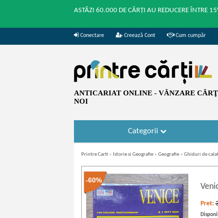
ASTĂZI 60.000 DE CĂRȚI AU REDUCERE ÎNTRE 15
Conectare
Creează Cont
Cum cumpăr
ANTICARIAT ONLINE - VÂNZARE CĂRŢI
NOI
Categorii
Printre Carti
»
Istorie si Geografie
»
Geografie
»
Ghiduri de cala
-60%
Veni
Pret:
Disponib