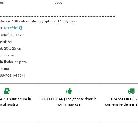
ea:
1 buc
: Venice. 108 colour photographs and 1 city map
ra:
Manfrini
 aparitie: 1990
gini: 64
t: 20 x 25 cm
ti: brosate
in limba: engleza
: buna
 88-7024-433-4
ĂRŢI sunt acum în
>10.000 CĂRŢI se găsesc doar la
TRANSPORT GRA
ocul nostru
noi în magazin
comenzile de mini