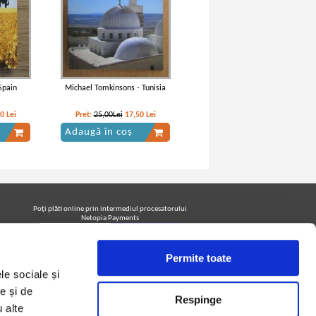
Spain
Michael Tomkinsons - Tunisia
80
Lei
Pret:
25,00Lei
17,50
Lei
Adaugă în coș
Poţi plăti online prin intermediul procesatorului
Netopia Payments
Permite toate
Urmăreşte-ne pe facebook pentru a fi la curent cu
le sociale și
promoţiile PrintreCarti.ro
e și de
Respinge
u alte