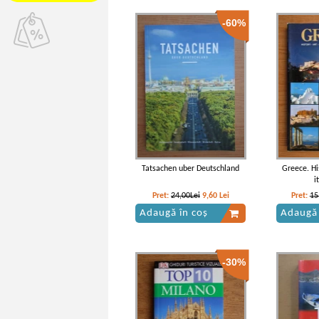
-60%
Tatsachen uber Deutschland
Greece. His
i
Pret:
24,00Lei
9,60
Lei
Pret:
15
Adaugă în coș
Adaugă 
-30%