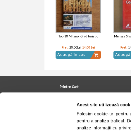
Top 10 Milano. Ghid turistic
Melissa Sha
Pret:
20,00Lei
14,00
Lei
Pret:
1
Adaugă în coș
Adaugă 
Printre Carti
Carți la reducere
Arhivă carți
Acest site utilizează cook
Autori
Edituri
Folosim cookie-uri pentru a 
Colecții
Cele mai căutate cărți
pentru a analiza traficul. 
Blog Printre Carti
analize informații cu privir
Cărţi sub 5 lei