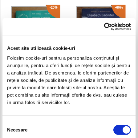
-20%
-60%
Acest site utilizează cookie-uri
Folosim cookie-uri pentru a personaliza conținutul și
anunțurile, pentru a oferi funcții de rețele sociale și pentru
a analiza traficul. De asemenea, le oferim partenerilor de
Ioan Stancu - Conservarea si
Elisabeth Badinter - Mama sau
pastrarea in gospodarie a
femeie? O polemica despre
rețele sociale, de publicitate și de analize informații cu
produselor alimentare de
maternitate ca o noua forma de
Pret:
12,00Lei
9,60
Lei
Pret:
14,00Lei
5,60
Lei
privire la modul în care folosiți site-ul nostru. Aceștia le
origine animala
sclavie
Adaugă în coș
Adaugă în coș
pot combina cu alte informații oferite de dvs. sau culese
în urma folosirii serviciilor lor.
-60%
-30%
Selecția
Necesare
consimțământului