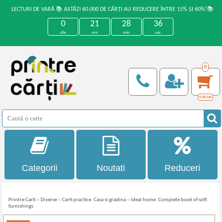
LECTURI DE VARĂ 📚 ASTĂZI 60.000 DE CĂRȚI AU REDUCERE ÎNTRE 15% ȘI 60%!📚
0
21
28
36
zile
ore
min
sec
0
0,00
Lei
Categorii
Noutati
Reduceri
Printre Carti
»
Diverse
»
Carti practice. Casa si gradina
»
Ideal home. Complete book of soft
furnishings