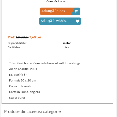
Cumpără acum!
Adaugă în coș
Adaugă în wishlist
Pret:
19,00Lei
7,60
Lei
Disponibilitate:
in stoc
Cantitatea:
1 buc
Titlu: Ideal home. Complete book of soft furnishings
An de aparitie: 2001
Nr. pagini: 64
Format: 20 x 20 cm
Coperti: brosate
Carte in limba: engleza
Stare: buna
Produse din aceeasi categorie