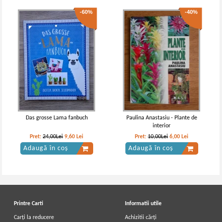
-60%
-40%
Das grosse Lama fanbuch
Paulina Anastasiu - Plante de
interior
Pret:
24,00Lei
9,60
Lei
Pret:
10,00Lei
6,00
Lei
Adaugă în coș
Adaugă în coș
Printre Carti
Informatii utile
Carți la reducere
Achizitii cărți