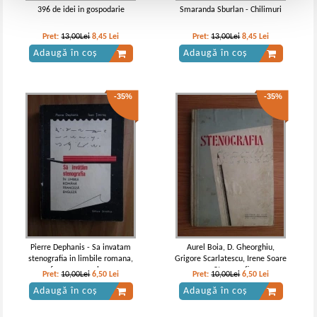
396 de idei in gospodarie
Smaranda Sburlan - Chilimuri
Pret:
13,00Lei
8,45
Lei
Pret:
13,00Lei
8,45
Lei
Adaugă în coș
Adaugă în coș
-35%
-35%
Pierre Dephanis - Sa invatam
Aurel Boia, D. Gheorghiu,
stenografia in limbile romana,
Grigore Scarlatescu, Irene Soare
franceza, engleza
- Stenografia
Pret:
10,00Lei
6,50
Lei
Pret:
10,00Lei
6,50
Lei
Adaugă în coș
Adaugă în coș