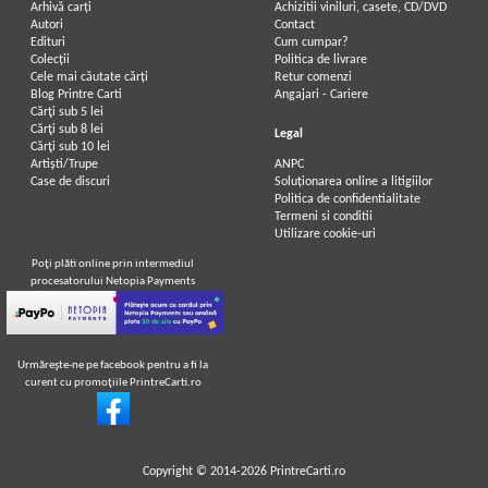
Arhivă carți
Achizitii viniluri, casete, CD/DVD
Autori
Contact
Edituri
Cum cumpar?
Colecții
Politica de livrare
Cele mai căutate cărți
Retur comenzi
Blog Printre Carti
Angajari - Cariere
Cărţi sub 5 lei
Cărţi sub 8 lei
Legal
Cărţi sub 10 lei
Artiști/Trupe
ANPC
Case de discuri
Soluționarea online a litigiilor
Politica de confidentialitate
Termeni si conditii
Utilizare cookie-uri
Poţi plăti online prin intermediul
procesatorului Netopia Payments
Urmăreşte-ne pe facebook pentru a fi la
curent cu promoţiile PrintreCarti.ro
Copyright © 2014-2026
PrintreCarti.ro