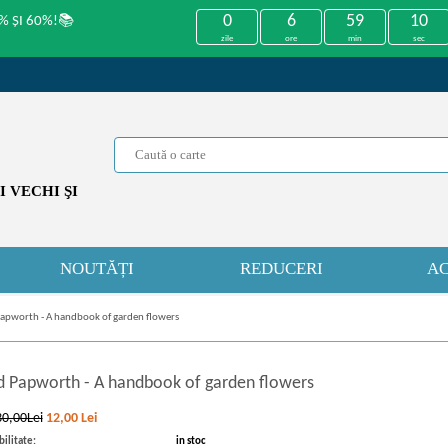
0
6
59
9
% ȘI 60%!📚
zile
ore
min
sec
 VECHI ŞI
NOUTĂȚI
REDUCERI
AC
apworth - A handbook of garden flowers
d Papworth
-
A handbook of garden flowers
30,00Lei
12,00
Lei
ilitate:
in stoc