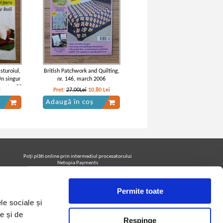
turoiul,
British Patchwork and Quilting,
Un singur
nr. 146, march 2006
pentru 50
i
Pret:
27,00Lei
10,80
Lei
Adaugă în coș
Poţi plăti online prin intermediul procesatorului
Netopia Payments
Permite toate
Urmăreşte-ne pe facebook pentru a fi la curent cu
le sociale și
promoţiile PrintreCarti.ro
e și de
Respinge