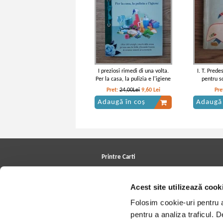
I preziosi rimedi di una volta.
I. T. Prede
Per la casa, la pulizia e l'igiene
pentru s
Pret:
24,00Lei
9,60
Lei
Pre
Adaugă în coș
Adaugă 
Printre Carti
Carți la reducere
Arhivă carți
Acest site utilizează cook
Autori
Edituri
Folosim cookie-uri pentru a 
Colecții
Cele mai căutate cărți
pentru a analiza traficul. 
Blog Printre Carti