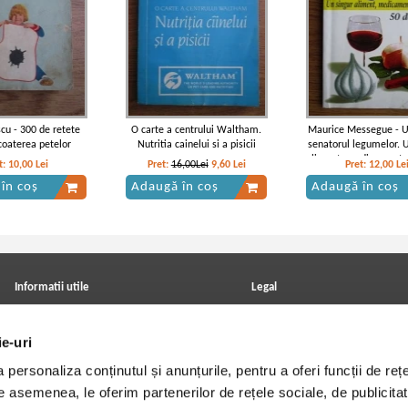
scu - 300 de retete
O carte a centrului Waltham.
Maurice Messegue - Us
coaterea petelor
Nutritia cainelui si a pisicii
senatorul legumelor. 
aliment, medicament 
t:
10,00
Lei
Pret:
16,00Lei
9,60
Lei
Pret:
12,00
Le
de boli
în coș
Adaugă în coș
Adaugă în coș
Informatii utile
Legal
ANPC
Achizitii cărți
Achizitii viniluri, casete, CD/DVD
Soluționarea online a litigiilor
ie-uri
Contact
Politica de confidentialitate
Cum cumpar?
Termeni si conditii
personaliza conținutul și anunțurile, pentru a oferi funcții de rețe
Politica de livrare
Utilizare cookie-uri
Retur comenzi
De asemenea, le oferim partenerilor de rețele sociale, de publicitat
Angajari - Cariere