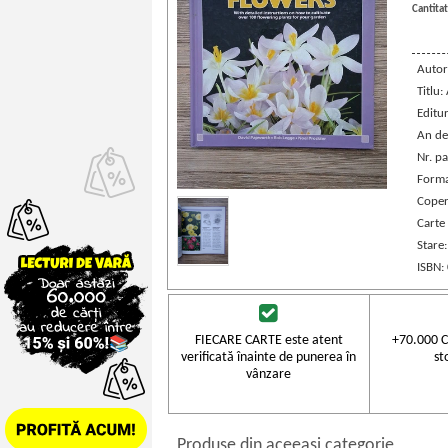
Cantitat
Autor
Titlu
Editu
An de
Nr. pa
Forma
Coper
Carte 
Stare
ISBN:
FIECARE CARTE este atent
+70.000 C
verificată înainte de punerea în
st
vânzare
Produse din aceeasi categorie