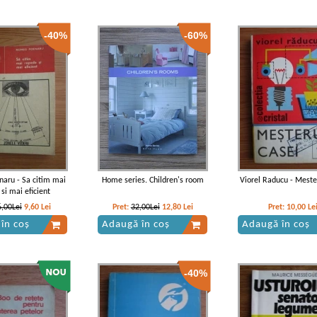
-40%
-60%
aru - Sa citim mai
Home series. Children's room
Viorel Raducu - Meste
si mai eficient
6,00Lei
9,60
Lei
Pret:
32,00Lei
12,80
Lei
Pret:
10,00
Le
în coș
Adaugă în coș
Adaugă în coș
-40%