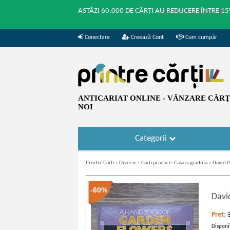
ASTĂZI 60.000 DE CĂRȚI AU REDUCERE ÎNTRE 15
Conectare
Creează Cont
Cum cumpăr
ANTICARIAT ONLINE - VÂNZARE CĂRŢI
NOI
Categorii
Printre Carti
»
Diverse
»
Carti practice. Casa si gradina
»
David P
-60%
Davi
Pret:
Disponib