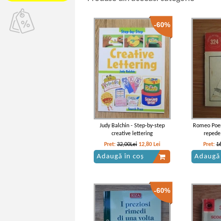
-60%
Judy Balchin - Step-by-step
Romeo Poen
creative lettering
repede 
Pret:
32,00Lei
12,80
Lei
Pret:
1
Adaugă în coș
Adaugă 
-60%