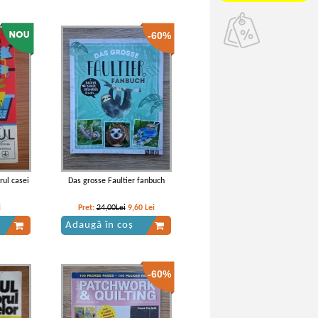
-60%
rul casei
Das grosse Faultier fanbuch
i
Pret:
24,00Lei
9,60
Lei
Adaugă în coș
-60%