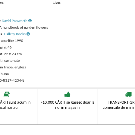
ea:
1 buc
:
David Papworth
: A handbook of garden flowers
ra:
Gallery Books
 aparitie: 1990
gini: 46
t: 22 x 23 cm
ti: cartonate
in limba: engleza
: buna
 0-8317-4234-8
ĂRŢI sunt acum în
>10.000 CĂRŢI se găsesc doar la
TRANSPORT GRA
ocul nostru
noi în magazin
comenzile de mini