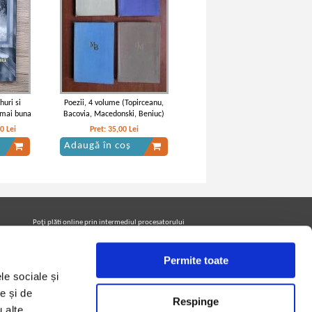
huri si
Poezii, 4 volume (Topirceanu,
e mai buna
Bacovia, Macedonski, Beniuc)
00
Lei
Pret:
35,00
Lei
Adaugă în coș
Poţi plăti online prin intermediul procesatorului
Netopia Payments
Permite toate
le sociale și
Urmăreşte-ne pe facebook pentru a fi la curent cu
promoţiile PrintreCarti.ro
e și de
Respinge
u alte