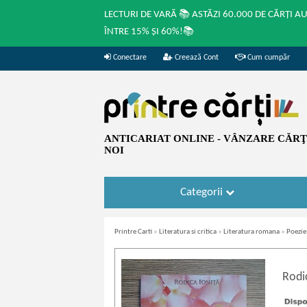
LECTURI DE VARĂ 📚 ASTĂZI 60.000 DE CĂRȚI A
ÎNTRE 15% ȘI 60%!📚
Conectare
Creează Cont
Cum cumpăr
ANTICARIAT ONLINE - VÂNZARE CĂRŢI
NOI
Categorii
Printre Carti
»
Literatura si critica
»
Literatura romana
»
Poezie
Rodi