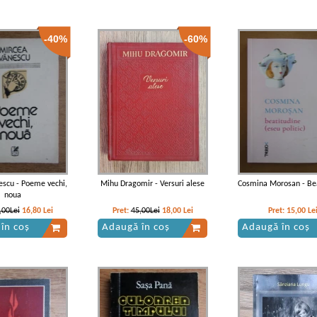
-40%
-60%
escu - Poeme vechi,
Mihu Dragomir - Versuri alese
Cosmina Morosan - Be
noua
,00Lei
16,80
Lei
Pret:
45,00Lei
18,00
Lei
Pret:
15,00
Le
în coș
Adaugă în coș
Adaugă în coș