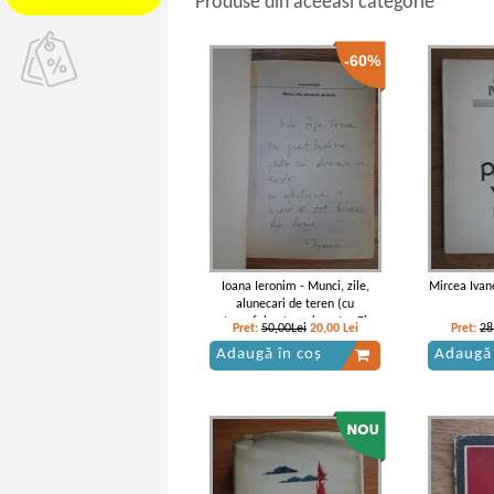
Produse din aceeasi categorie
-60%
Ioana Ieronim - Munci, zile,
Mircea Ivan
alunecari de teren (cu
autograful autoarei pentru Zigu
Pret:
50,00Lei
20,00
Lei
Pret:
28
Ornea)
Adaugă în coș
Adaugă 