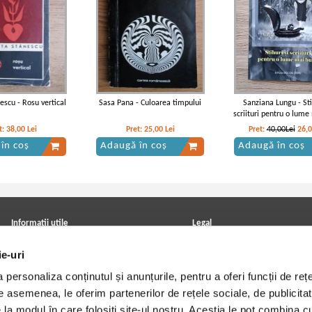
escu - Rosu vertical
Sasa Pana - Culoarea timpului
Sanziana Lungu - Sti
scriituri pentru o lum
t:
38,00
Lei
Pret:
25,00
Lei
Pret:
40,00Lei
26,
în coș
Adaugă în coș
Adaugă în coș
Informatii utile
Legal
ANPC
Achizitii cărți
ie-uri
Achizitii viniluri, casete, CD/DVD
Soluționarea online a litigiilor
Contact
Politica de confidentialitate
personaliza conținutul și anunțurile, pentru a oferi funcții de rețe
Cum cumpar?
Termeni si conditii
Politica de livrare
Utilizare cookie-uri
De asemenea, le oferim partenerilor de rețele sociale, de publicitat
Retur comenzi
e la modul în care folosiți site-ul nostru. Aceștia le pot combina c
Angajari - Cariere