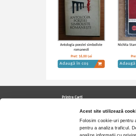
Antologia poeziei simboliste
Nichita Stan
romanesti
Pret:
16,00
Lei
Pre
Adaugă în coș
Adaugă 
Printre Carti
Carți la reducere
Acest site utilizează cook
Arhivă carți
Autori
Folosim cookie-uri pentru a 
Edituri
Colecții
pentru a analiza traficul. 
Cele mai căutate cărți
analize informații cu privir
Blog Printre Carti