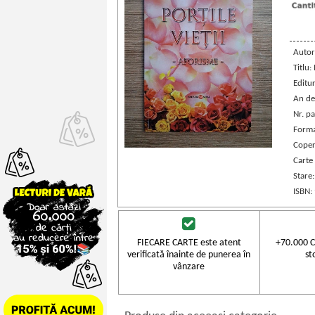
Autor
Titlu:
Editu
An de
Nr. pa
Forma
Coper
Carte
Stare
ISBN:
FIECARE CARTE este atent
+70.000 C
verificată înainte de punerea în
st
vânzare