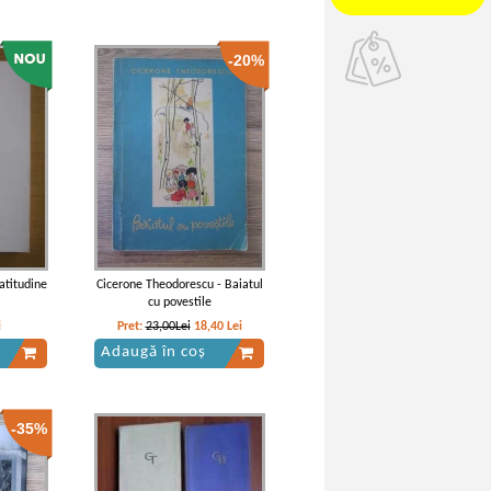
-20%
atitudine
Cicerone Theodorescu - Baiatul
cu povestile
i
Pret:
23,00Lei
18,40
Lei
Adaugă în coș
-35%