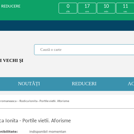
0
17
10
11
U REDUCERE
zile
ore
min
sec
 VECHI ŞI
NOUTĂȚI
REDUCERI
AC
 romaneasca
»
Rodica Ionita - Portile vietii. Aforisme
ca Ionita
-
Portile vietii. Aforisme