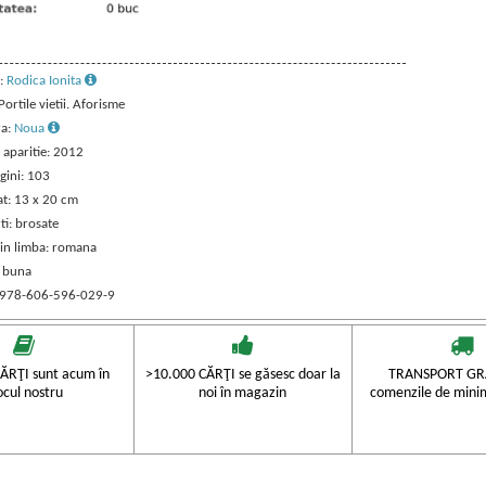
:
Rodica Ionita
 Portile vietii. Aforisme
ra:
Noua
 aparitie: 2012
gini: 103
t: 13 x 20 cm
ti: brosate
 in limba: romana
: buna
 978-606-596-029-9
ĂRŢI sunt acum în
>10.000 CĂRŢI se găsesc doar la
TRANSPORT GRA
ocul nostru
noi în magazin
comenzile de mini