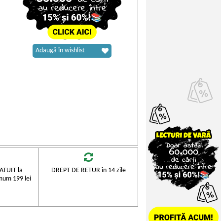
Adaugă în wishlist
TUIT la
DREPT DE RETUR în 14 zile
mum 199 lei