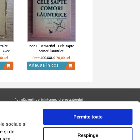
traite
John F. Demartini - Cele sapte
e. Avec
comori launtrice
 tables
00
Lei
Pret:
100,00Lei
70,00
Lei
mul 1)
Adaugă în coș
Poţi plăti online prin intermediul procesatorului
Netopia Payments
Permite toate
le sociale și
Urmăreşte-ne pe facebook pentru a fi la curent cu
promoţiile PrintreCarti.ro
e și de
Respinge
u alte