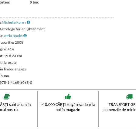
:
Michelle Karen
 Astrology for enlightenment
ra:
Atria Books
 aparitie: 2008
gini: 414
t: 19 x 23 cm
ti: brosate
in limba: engleza
: buna
 978-1-4165-8085-0
ĂRŢI sunt acum în
>10.000 CĂRŢI se găsesc doar la
TRANSPORT GRA
ocul nostru
noi în magazin
comenzile de mini