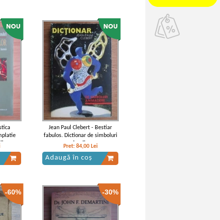
stica
Jean Paul Clebert - Bestiar
platie
fabulos. Dictionar de simboluri
ii
animaliere
i
Pret:
84,00
Lei
Adaugă în coș
-60%
-30%