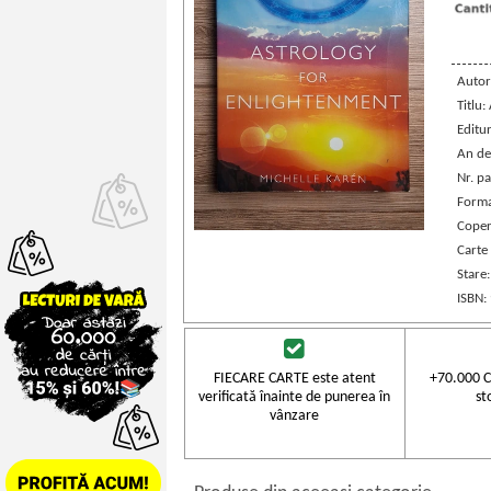
Autor
Titlu:
Editu
An de
Nr. pa
Forma
Coper
Carte 
Stare
ISBN:
FIECARE CARTE este atent
+70.000 C
verificată înainte de punerea în
st
vânzare