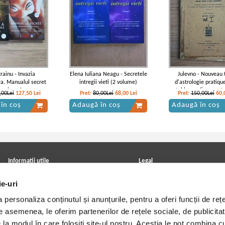
rainu - Invazia
Elena Iuliana Neagu - Secretele
Julevno - Nouveau 
ra. Manualul secret
intregii vieti (2 volume)
d'astrologie pratiqu
2 volume)
tableaux, figures et
,00Lei
127,50
Lei
Pret:
80,00Lei
68,00
Lei
Pret:
150,00Lei
60,
astronomiques (volu
în coș
Adaugă în coș
Adaugă în coș
Informatii utile
Legal
ANPC
Achizitii cărți
ie-uri
Achizitii viniluri, casete, CD/DVD
Soluționarea online a litigiilor
Contact
Politica de confidentialitate
personaliza conținutul și anunțurile, pentru a oferi funcții de rețe
Cum cumpar?
Termeni si conditii
Politica de livrare
Utilizare cookie-uri
De asemenea, le oferim partenerilor de rețele sociale, de publicitat
Retur comenzi
e la modul în care folosiți site-ul nostru. Aceștia le pot combina c
Angajari - Cariere