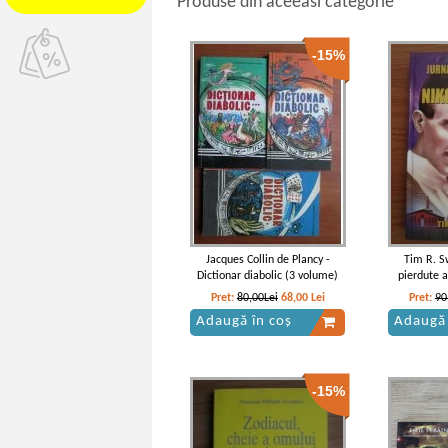
Produse din aceeasi categorie
-15%
Jacques Collin de Plancy -
Tim R. S
Dictionar diabolic (3 volume)
pierdute a
Pret:
80,00Lei
68,00
Lei
Pret:
90
Adaugă în coș
Adaugă 
-15%