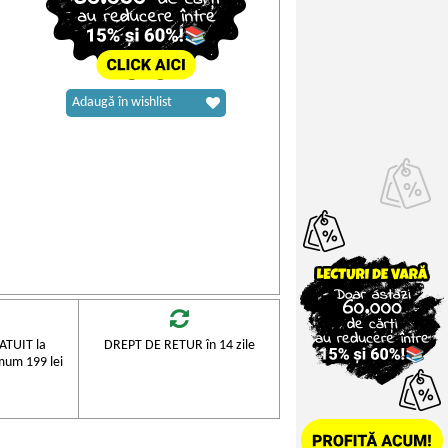
Adaugă în wishlist
TUIT la
DREPT DE RETUR în 14 zile
mum 199 lei