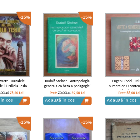
-15%
-15%
wartz - Jurnalele
Rudolf Steiner - Antropologia
Eugen Bindel - Mi
le lui Nikola Tesla
generala ca baza a pedagogiei
numerelor. O contem
spirituala a lum
,00Lei
76,50
Lei
Pret:
70,00Lei
59,50
Lei
Pret:
68,00
Le
în coș
Adaugă în coș
Adaugă în coș
-15%
-15%