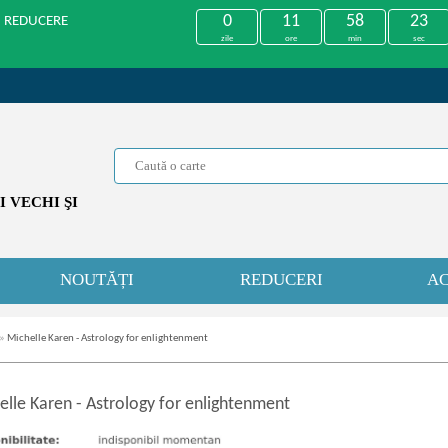
0
11
58
23
U REDUCERE
zile
ore
min
sec
 VECHI ŞI
NOUTĂȚI
REDUCERI
AC
»
Michelle Karen - Astrology for enlightenment
elle Karen
-
Astrology for enlightenment