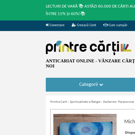
LECTURI DE VARĂ 📚 ASTĂZI 60.000 DE CĂRȚI A
ÎNTRE 15% ȘI 60%!📚
Conectare
Creează Cont
Cum cumpăr
ANTICARIAT ONLINE - VÂNZARE CĂRŢI
NOI
Categorii
Printre Carti
»
Spiritualitate si Religie
»
Ezoterism. Paranormal
Mich