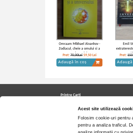
Omraam Mikhael Aivanhov -
Emil St
Zodiacul, cheie a omului si a
extraterest
universului
(
Pret:
70,00Lei
59,50
Lei
Pret:
150
Adaugă în coș
Adaugă 
Printre Carti
Carți la reducere
Acest site utilizează cook
Arhivă carți
Autori
Folosim cookie-uri pentru a 
Edituri
Colecții
pentru a analiza traficul. 
Cele mai căutate cărți
analize informații cu privir
Blog Printre Carti