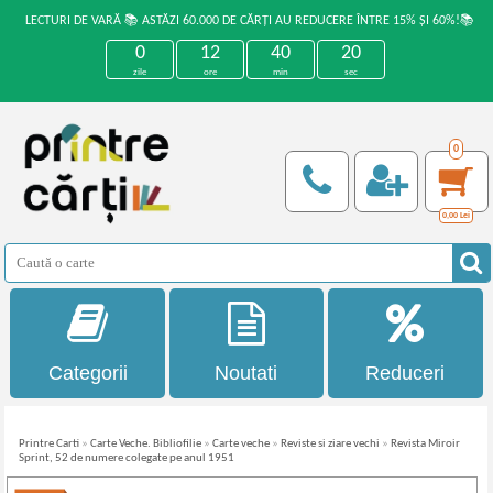
LECTURI DE VARĂ 📚 ASTĂZI 60.000 DE CĂRȚI AU REDUCERE ÎNTRE 15% ȘI 60%!📚
0
12
40
20
zile
ore
min
sec
0
0,00
Lei
Categorii
Noutati
Reduceri
Printre Carti
»
Carte Veche. Bibliofilie
»
Carte veche
»
Reviste si ziare vechi
»
Revista Miroir
Sprint, 52 de numere colegate pe anul 1951