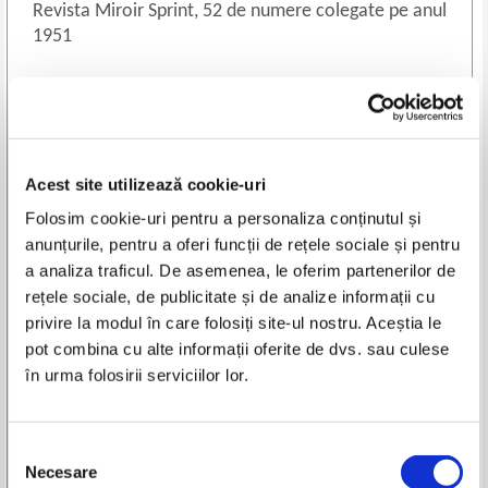
Revista Miroir Sprint, 52 de numere colegate pe anul
1951
Doar un exemplar în stoc.
Cumpără acum!
Adaugă în coș
Acest site utilizează cookie-uri
Adaugă în wishlist
Folosim cookie-uri pentru a personaliza conținutul și
anunțurile, pentru a oferi funcții de rețele sociale și pentru
Pret:
1.000,00Lei
400,00
Lei
a analiza traficul. De asemenea, le oferim partenerilor de
Disponibilitate:
in stoc
rețele sociale, de publicitate și de analize informații cu
Cantitatea:
1 buc
privire la modul în care folosiți site-ul nostru. Aceștia le
pot combina cu alte informații oferite de dvs. sau culese
Titlu: Revista Miroir Sprint, 52 de numere colegate pe anul 1951
în urma folosirii serviciilor lor.
Numerele de la 238 (2 ianuarie 1951) pana la 290 (31 decembrie
1951)
An de aparitie: 1951
Selecția
Nr. pagini: aprox. 15 fiecare numar
Necesare
consimțământului
Format: 27 x 35 cm