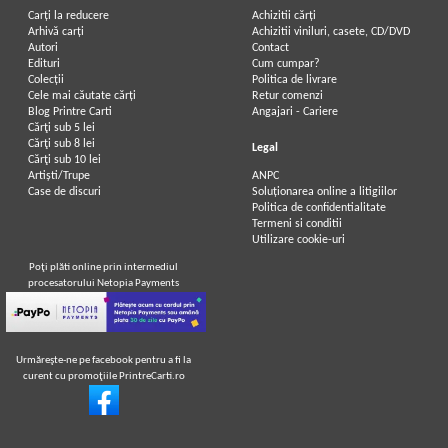
Carți la reducere
Achizitii cărți
Arhivă carți
Achizitii viniluri, casete, CD/DVD
Autori
Contact
Edituri
Cum cumpar?
Colecții
Politica de livrare
Cele mai căutate cărți
Retur comenzi
Blog Printre Carti
Angajari - Cariere
Cărţi sub 5 lei
Cărţi sub 8 lei
Legal
Cărţi sub 10 lei
Artiști/Trupe
ANPC
Case de discuri
Soluționarea online a litigiilor
Politica de confidentialitate
Termeni si conditii
Utilizare cookie-uri
Poţi plăti online prin intermediul
procesatorului Netopia Payments
Urmăreşte-ne pe facebook pentru a fi la
curent cu promoţiile PrintreCarti.ro