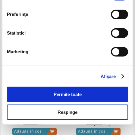
Coperti: cartonate
Carte in limba: franceza
Preferinţe
Stare: buna
Statistici
Produse din aceeasi categorie
-20%
-60%
Marketing
Afişare
Permite toate
Respinge
Revista Buna vestire (12 numere
Revista Miroir Sprint, 52 de
colegate, anul I, 1922 - 1923)
numere colegate pe anul 1952
Pret:
500,00Lei
400,00
Lei
Pret:
1.000,00Lei
400,00
Lei
Adaugă în coș
Adaugă în coș