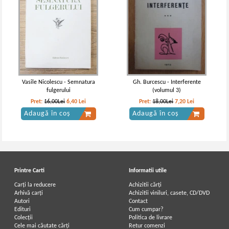
Vasile Nicolescu - Semnatura
Gh. Burcescu - Interferente
fulgerului
(volumul 3)
Pret:
16,00Lei
6,40
Lei
Pret:
18,00Lei
7,20
Lei
Adaugă în coș
Adaugă în coș
Printre Carti
Informatii utile
Carți la reducere
Achizitii cărți
Arhivă carți
Achizitii viniluri, casete, CD/DVD
Autori
Contact
Edituri
Cum cumpar?
Colecții
Politica de livrare
Cele mai căutate cărți
Retur comenzi