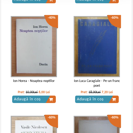
-40%
-60%
Ion Horea - Noaptea noptilor
Ion Luca Caragiale - Pe-un franc
poet
Pret:
10,00Lei
6,00
Lei
Pret:
18,00Lei
7,20
Lei
Adaugă în coș
Adaugă în coș
-60%
-60%