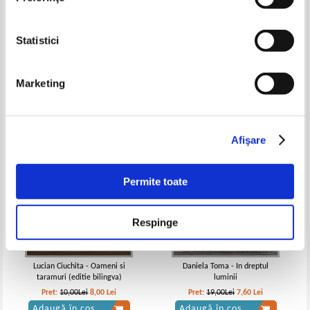
Georgiana Necula - Cuvantul
Constantin Apostu - Si ingerii
Statistici
rastignit
plang, poezii de Constantin
Apostu
Pret:
16,00Lei
6,40
Lei
Pret:
18,00Lei
7,20
Lei
Adaugă în coș
Adaugă în coș
Marketing
-20%
-60%
Afişare
Permite toate
Respinge
Lucian Ciuchita - Oameni si
Daniela Toma - In dreptul
taramuri (editie bilingva)
luminii
Pret:
10,00Lei
8,00
Lei
Pret:
19,00Lei
7,60
Lei
Adaugă în coș
Adaugă în coș