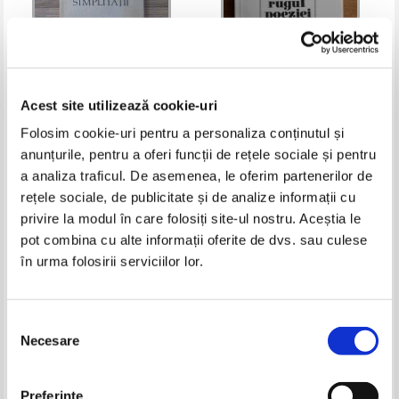
Acest site utilizează cookie-uri
Folosim cookie-uri pentru a personaliza conținutul și
Pavel Bellu - Elogiu simplitatii
Mihai Beniuc - Rugul poeziei
anunțurile, pentru a oferi funcții de rețele sociale și pentru
a analiza traficul. De asemenea, le oferim partenerilor de
Pret:
17,00Lei
6,80
Lei
Pret:
10,00Lei
6,00
Lei
rețele sociale, de publicitate și de analize informații cu
Adaugă în coș
Adaugă în coș
privire la modul în care folosiți site-ul nostru. Aceștia le
pot combina cu alte informații oferite de dvs. sau culese
-60%
-60%
în urma folosirii serviciilor lor.
Selecția
Necesare
consimțământului
Preferinţe