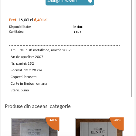
Adaugă în wishlist
Pret:
16,00Lei
6,40
Lei
Disponibilitate:
in stoc
Cantitatea:
1 buc
Titlu: Nelinisti metafizice, martie 2007
An de aparitie: 2007
Nr. pagini: 152
Format: 13 x 20 cm
Coperti: brosate
Carte in limba: romana
Stare: buna
Produse din aceeasi categorie
-60%
-40%