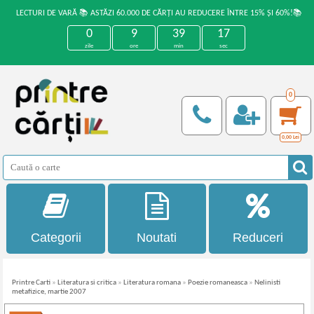
LECTURI DE VARĂ 📚 ASTĂZI 60.000 DE CĂRȚI AU REDUCERE ÎNTRE 15% ȘI 60%!📚
0
9
39
17
zile
ore
min
sec
0
0,00
Lei
Categorii
Noutati
Reduceri
Printre Carti
»
Literatura si critica
»
Literatura romana
»
Poezie romaneasca
»
Nelinisti
metafizice, martie 2007