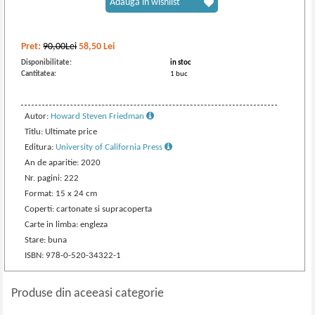
Adaugă în wishlist
Pret:
90,00Lei
58,50
Lei
Disponibilitate:
in stoc
Cantitatea:
1 buc
Autor:
Howard Steven Friedman
Titlu: Ultimate price
Editura:
University of California Press
An de aparitie: 2020
Nr. pagini: 222
Format: 15 x 24 cm
Coperti: cartonate si supracoperta
Carte in limba: engleza
Stare: buna
ISBN: 978-0-520-34322-1
Produse din aceeasi categorie