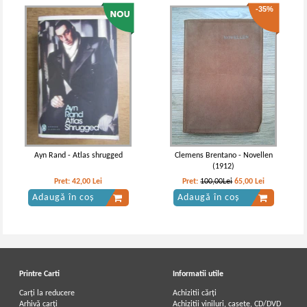
-35%
Ayn Rand - Atlas shrugged
Clemens Brentano - Novellen
(1912)
Pret:
42,00
Lei
Pret:
100,00Lei
65,00
Lei
Adaugă în coș
Adaugă în coș
Printre Carti
Informatii utile
Carți la reducere
Achizitii cărți
Arhivă carți
Achizitii viniluri, casete, CD/DVD