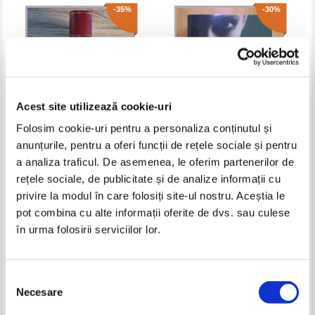
-35%
-30%
Acest site utilizează cookie-uri
Folosim cookie-uri pentru a personaliza conținutul și
anunțurile, pentru a oferi funcții de rețele sociale și pentru
Gustave Flaubert - L'education
Stieg Larsson - The Girl Who
a analiza traficul. De asemenea, le oferim partenerilor de
sentimentale. Histoire d'un
Kiked the Hornets' Nest
rețele sociale, de publicitate și de analize informații cu
jeune homme (volumul 1)
Pret:
80,00Lei
52,00
Lei
Pret:
68,00Lei
47,60
Lei
privire la modul în care folosiți site-ul nostru. Aceștia le
Adaugă în coș
Adaugă în coș
pot combina cu alte informații oferite de dvs. sau culese
în urma folosirii serviciilor lor.
-35%
-35%
Selecția
Necesare
consimțământului