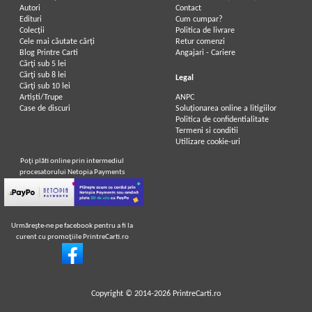
Autori
Contact
Edituri
Cum cumpar?
Colecții
Politica de livrare
Cele mai căutate cărți
Retur comenzi
Blog Printre Carti
Angajari - Cariere
Cărţi sub 5 lei
Cărţi sub 8 lei
Legal
Cărţi sub 10 lei
Artiști/Trupe
ANPC
Case de discuri
Soluționarea online a litigiilor
Politica de confidentialitate
Termeni si conditii
Utilizare cookie-uri
Poţi plăti online prin intermediul
procesatorului Netopia Payments
Urmăreşte-ne pe facebook pentru a fi la
curent cu promoţiile PrintreCarti.ro
Copyright © 2014-2026
PrintreCarti.ro