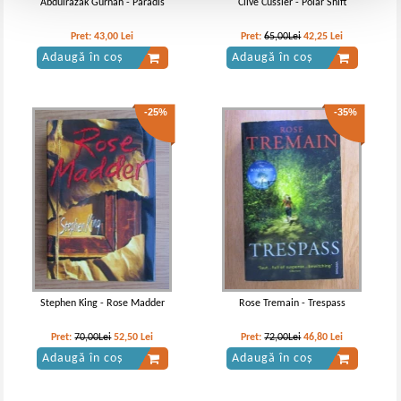
Abdulrazak Gurnah - Paradis
Clive Cussler - Polar Shift
Pret:
43,00
Lei
Pret:
65,00Lei
42,25
Lei
Adaugă în coș
Adaugă în coș
-25%
-35%
Stephen King - Rose Madder
Rose Tremain - Trespass
Pret:
70,00Lei
52,50
Lei
Pret:
72,00Lei
46,80
Lei
Adaugă în coș
Adaugă în coș