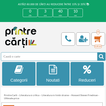
ASTĂZI 60.000 DE CĂRȚI AU REDUCERE ÎNTRE 15% ȘI 35%!📚
0
3
40
10
zile
ore
min
sec
0
0,00
Lei
Categorii
Noutati
Reduceri
Printre Carti
»
Literatura si critica
»
Literatura in limbi straine
»
Howard Steven Friedman -
Ultimate price