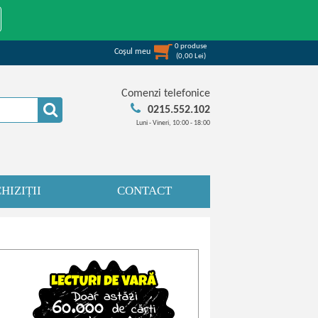
0
produse
Coşul meu
(
0,00
Lei
)
Comenzi telefonice
0215.552.102
Luni - Vineri, 10:00 - 18:00
HIZIȚII
CONTACT