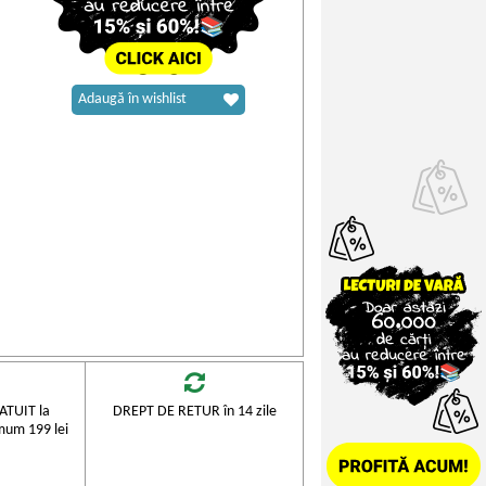
Adaugă în wishlist
TUIT la
DREPT DE RETUR în 14 zile
mum 199 lei