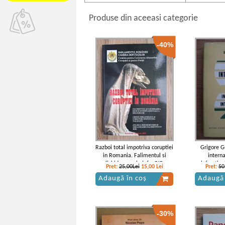
Produse din aceeasi categorie
-40%
Razboi total impotriva coruptiei
Grigore G
in Romania. Falimentul si
interna
lichidarea prin jaf a BIR
infractiun
Pret:
25,00Lei
15,00
Lei
Pret:
50
Adaugă în coș
Adaugă 
-30%