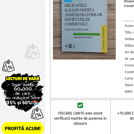
Autor
Titlu:
Notiu
Editu
An de
Nr. pa
Forma
Coper
Carte
Stare
ISBN:
FIECARE CARTE este atent
+70.000 C
verificată înainte de punerea în
st
vânzare