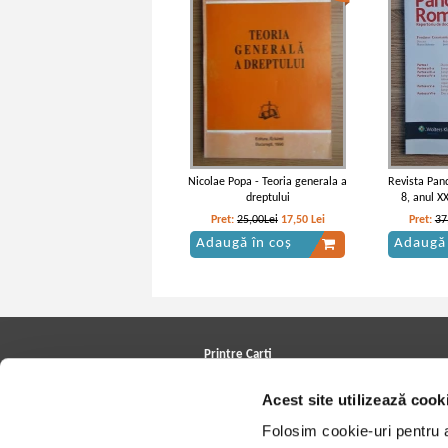
Nicolae Popa - Teoria generala a
Revista Pan
dreptului
8, anul X
Pret:
25,00Lei
17,50
Lei
Pret:
37
Adaugă în coș
Adaugă 
Printre Carti
Carți la reducere
Acest site utilizează cook
Arhivă carți
Autori
Folosim cookie-uri pentru a 
Edituri