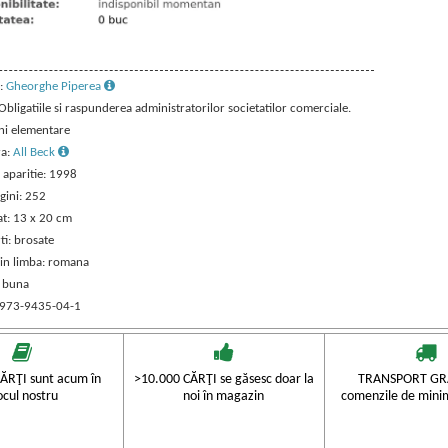
:
Gheorghe Piperea
 Obligatiile si raspunderea administratorilor societatilor comerciale.
ni elementare
ra:
All Beck
 aparitie: 1998
gini: 252
t: 13 x 20 cm
ti: brosate
 in limba: romana
: buna
 973-9435-04-1
ĂRŢI sunt acum în
>10.000 CĂRŢI se găsesc doar la
TRANSPORT GRA
ocul nostru
noi în magazin
comenzile de mini