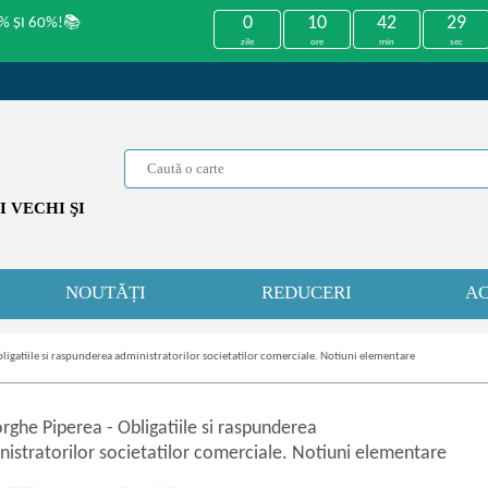
0
10
42
29
% ȘI 60%!📚
zile
ore
min
sec
 VECHI ŞI
NOUTĂȚI
REDUCERI
AC
ligatiile si raspunderea administratorilor societatilor comerciale. Notiuni elementare
rghe Piperea
-
Obligatiile si raspunderea
nistratorilor societatilor comerciale. Notiuni elementare