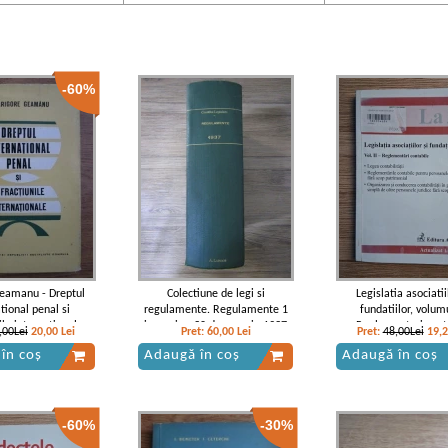
-60%
eamanu - Dreptul
Colectiune de legi si
Legislatia asociatii
tional penal si
regulamente. Regulamente 1
fundatiilor, volum
ile internationale
ianuarie - 30 decemvrie 1937
Reglementari cont
,00Lei
20,00
Lei
Pret:
60,00
Lei
Pret:
48,00Lei
19,
(tomul XVI, partea II a, 1938)
în coș
Adaugă în coș
Adaugă în coș
-60%
-30%