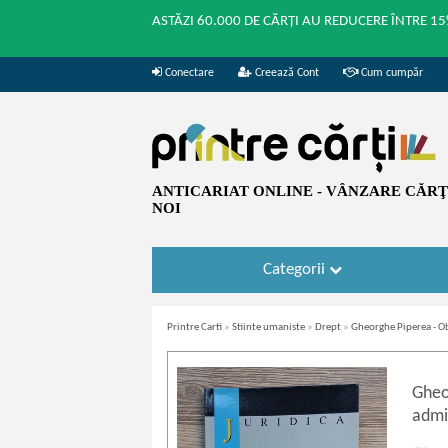
ASTĂZI 60.000 DE CĂRȚI AU REDUCERE ÎNTRE 15
Conectare
Creează Cont
Cum cumpăr
ANTICARIAT ONLINE - VÂNZARE CĂRŢI
NOI
Categorii
Printre Carti
»
Stiinte umaniste
»
Drept
»
Gheorghe Piperea - Ob
Gheo
admi