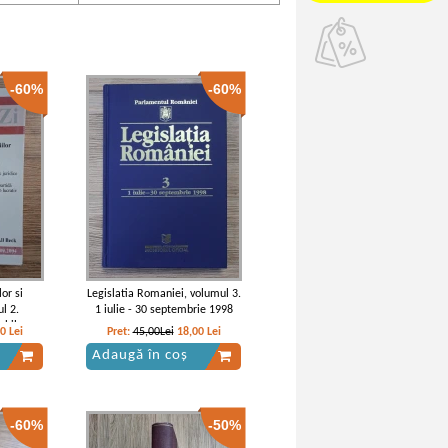
-60%
-60%
lor si
Legislatia Romaniei, volumul 3.
ul 2.
1 iulie - 30 septembrie 1998
abile
20
Lei
Pret:
45,00Lei
18,00
Lei
Adaugă în coș
-60%
-50%