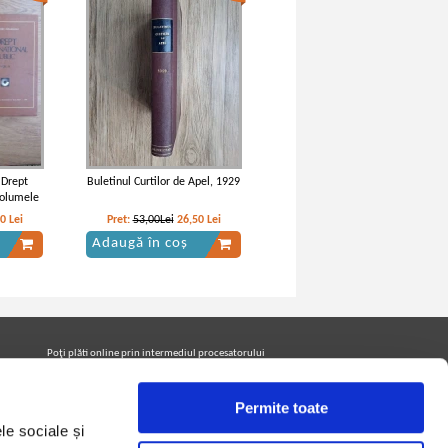
 Drept
Buletinul Curtilor de Apel, 1929
volumele
00
Lei
Pret:
53,00Lei
26,50
Lei
Adaugă în coș
Poţi plăti online prin intermediul procesatorului
Netopia Payments
Permite toate
le sociale și
Urmăreşte-ne pe facebook pentru a fi la curent cu