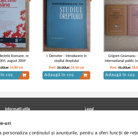
dectele Romane, nr.
I. Demeter - Introducere in
Grigore Geamanu -
XXVI, august 2009
studiul dreptului
international public (
1,2)
,00Lei
14,80
Lei
Pret:
35,00Lei
24,50
Lei
Pret:
45,00Lei
18,
în coș
Adaugă în coș
Adaugă în coș
Informatii utile
Legal
ANPC
Achizitii cărți
ie-uri
Achizitii viniluri, casete, CD/DVD
Soluționarea online a litigiilor
Contact
Politica de confidentialitate
personaliza conținutul și anunțurile, pentru a oferi funcții de rețe
Cum cumpar?
Termeni si conditii