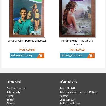
Alice Brooke - Durerea dragostei
Lorraine Heath - Invitatie la
seductie
Pret:
9,00
Lei
Pret:
8,00
Lei
Adaugă în coș
Adaugă în coș
Printre Carti
Informatii utile
Carți la reducere
Achizitii cărți
Arhivă carți
Achizitii viniluri, casete, CD/DVD
Autori
Contact
Edituri
Cum cumpar?
Colecții
Politica de livrare