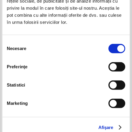
rețele sociale, de publicitate și de analize informații cu
privire la modul în care folosiți site-ul nostru. Aceștia le
pot combina cu alte informații oferite de dvs. sau culese
Sandra Brown - Texas! Sage
Sandra Brown - Texas! Sage
în urma folosirii serviciilor lor.
Selecția
Necesare
consimțământului
Sandra Brown - Sa vorbim
Karen Whiddon - Ghinionista
despre dragoste
Pret:
13,00Lei
9,10
Lei
Pret:
8,00
Lei
Preferinţe
Adaugă în coș
Adaugă în coș
Statistici
-20%
Marketing
Afişare