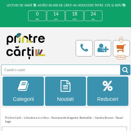
LECTURI DE VARĂ 📚 ASTĂZI 60.000 DE CĂRȚI AU REDUCERE ÎNTRE 15% ȘI 60%!📚
0
14
18
24
zile
ore
min
sec
0
0,00
Lei
Categorii
Noutati
Reduceri
Printre Carti
»
Literatura si critica
»
Romane de dragoste. Bestseller
»
Sandra Brown - Texas!
Sage