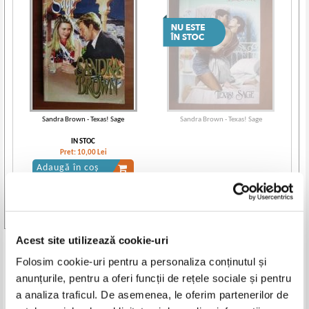
Sandra Brown - Texas! Sage
Sandra Brown - Texas! Sage
IN STOC
Pret:
10,00
Lei
Adaugă în coș
Vezi toate edițiile »
Acest site utilizează cookie-uri
Produse din aceeasi categorie
Folosim cookie-uri pentru a personaliza conținutul și
anunțurile, pentru a oferi funcții de rețele sociale și pentru
-30%
a analiza traficul. De asemenea, le oferim partenerilor de