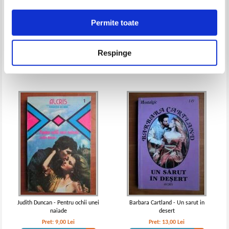
Permite toate
Marianne Evans - O lunga luna
Gerard de Villiers - Casetele
de miere
ucigase
Pret:
9,00
Lei
Pret:
10,00Lei
8,00
Lei
Respinge
Adaugă în coș
Adaugă în coș
Judith Duncan - Pentru ochii unei
Barbara Cartland - Un sarut in
naiade
desert
Pret:
9,00
Lei
Pret:
13,00
Lei