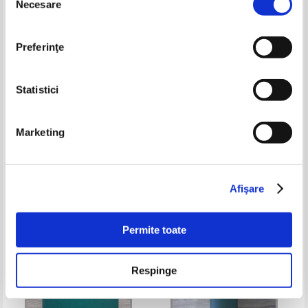
Necesare
consimțământului
Preferinţe
Statistici
Marketing
C. Ardeleanu - Pescarii
George Cosbuc - Ziarul unui
pierde-vara
Pret:
34,00Lei
23,80
Lei
Pret:
32,00Lei
24,00
Lei
Adaugă în coș
Adaugă în coș
Afişare
-35%
Permite toate
Respinge