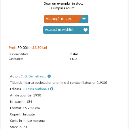
Doar un exemplar în stoc.
Cumpără acum!
Adaugă în coș
Adaugă în wishlist
Pret:
50,00Lei
32,50
Lei
Disponibilitate:
in stoc
Cantitatea:
1 buc
Autor:
C. G. Demetrescu
Titlu: Lichidarea societatilor anonime si contabilitatea lor (1930)
Editura:
Cultura Nationala
An de aparitie: 1930
Nr. pagini: 184
Format: 16 x 23 cm
Coperti: brosate
Carte in limba: romana
Stare: buna