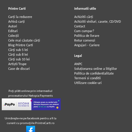
Printre Carti
Informatii utile
Carți la reducere
Achizitii cărți
Arhivă carți
Achizitii viniluri, casete, CD/DVD
Autori
Contact
Edituri
Cum cumpar?
Colecții
Politica de livrare
Cele mai căutate cărți
Retur comenzi
Blog Printre Carti
Angajari - Cariere
Cărţi sub 5 lei
Cărţi sub 8 lei
Legal
Cărţi sub 10 lei
Artiști/Trupe
ANPC
Case de discuri
Soluționarea online a litigiilor
Politica de confidentialitate
Termeni si conditii
Utilizare cookie-uri
Poţi plăti online prin intermediul
procesatorului Netopia Payments
Urmăreşte-ne pe facebook pentru a fi la
curent cu promoţiile PrintreCarti.ro