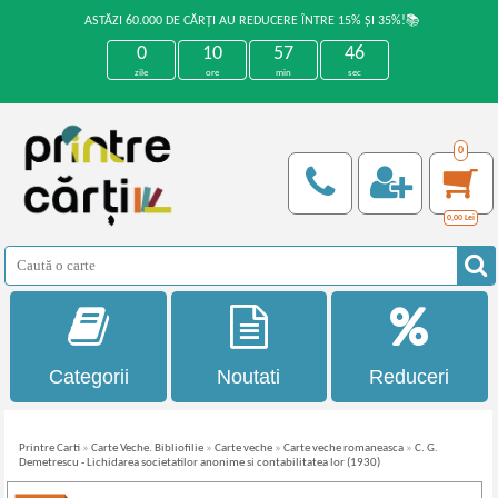
ASTĂZI 60.000 DE CĂRȚI AU REDUCERE ÎNTRE 15% ȘI 35%!📚
0
10
57
46
zile
ore
min
sec
0
0,00
Lei
Categorii
Noutati
Reduceri
Printre Carti
»
Carte Veche. Bibliofilie
»
Carte veche
»
Carte veche romaneasca
»
C. G.
Demetrescu - Lichidarea societatilor anonime si contabilitatea lor (1930)