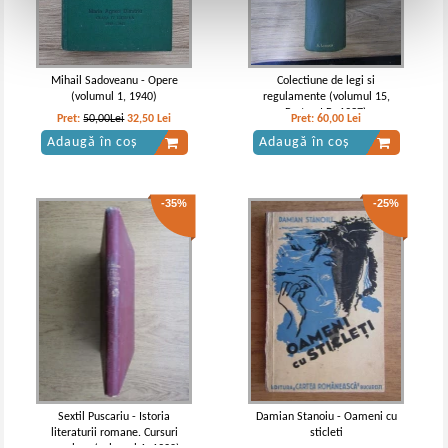
Mihail Sadoveanu - Opere
Colectiune de legi si
(volumul 1, 1940)
regulamente (volumul 15,
Partea I B, 1937)
Pret:
50,00Lei
32,50
Lei
Pret:
60,00
Lei
Adaugă în coș
Adaugă în coș
-35%
-25%
Sextil Puscariu - Istoria
Damian Stanoiu - Oameni cu
literaturii romane. Cursuri
sticleti