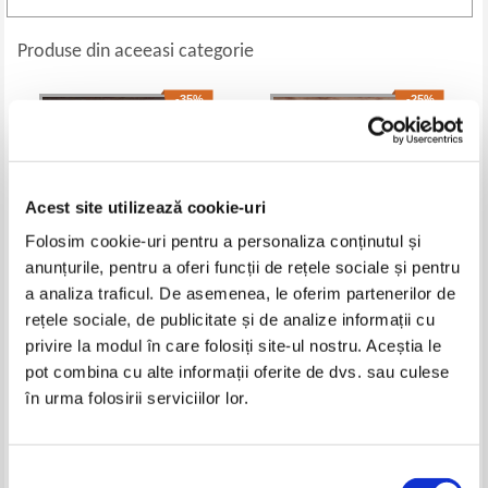
Produse din aceeasi categorie
-35%
-25%
Acest site utilizează cookie-uri
Folosim cookie-uri pentru a personaliza conținutul și
anunțurile, pentru a oferi funcții de rețele sociale și pentru
a analiza traficul. De asemenea, le oferim partenerilor de
rețele sociale, de publicitate și de analize informații cu
Constantin Graur - Cu privire la
Mihai Tican Rumano - Monstrul
privire la modul în care folosiți site-ul nostru. Aceștia le
Franz Ferdinand (1935)
apelor (1930)
pot combina cu alte informații oferite de dvs. sau culese
Pret:
53,00Lei
34,45
Lei
Pret:
55,00Lei
41,25
Lei
în urma folosirii serviciilor lor.
Adaugă în coș
Adaugă în coș
-30%
-25%
Selecția