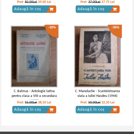
populare (volumul 1, 1920)
Pret:
60,00Lei
39,00
Lei
Pret:
37,00Lei
27,75
Lei
Adaugă în coș
Adaugă în coș
-30%
-35%
C. Balmus - Antologie latina
C. Manolache - Scanteietoarea
pentru clasa a VIII-a secundara
viata a Iuliei Hasdeu (1944)
(1935)
Pret:
55,00Lei
38,50
Lei
Pret:
50,00Lei
32,50
Lei
Adaugă în coș
Adaugă în coș