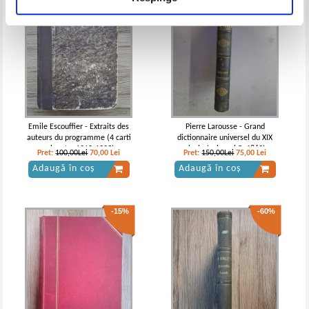
Emile Escouffier - Extraits des
Pierre Larousse - Grand
auteurs du programme (4 carti
dictionnaire universel du XIX
colegate, 1912-1923)
siecle (volumul 5, 1869)
Pret:
100,00Lei
70,00
Lei
Pret:
150,00Lei
75,00
Lei
Adaugă în coș
Adaugă în coș
-15%
-60%