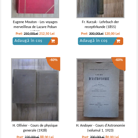
Eugene Mouton - Les voyages
Fr. Kurzak - Lehrbuch der
merveilleux de Lazare Poban
receptirkunde (1855)
(1893)
Pret:
250,00Lei
212,50
Lei
Pret:
300,00Lei
120,00
Lei
Adaugă în coș
Adaugă în coș
-60%
-60%
H. Ollivier - Cours de physique
H. Andoyer - Cours d'Astronomie
generale (1928)
(volumul 1, 1923)
Pret:
220,00Lei
88,00
Lei
Pret:
200,00Lei
80,00
Lei