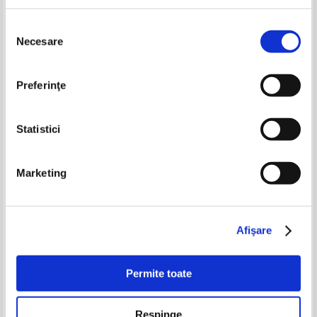
Adaugă în coș
Adaugă în coș
Selecția
Necesare
consimțământului
-60%
-60%
Preferinţe
Statistici
Marketing
Appareils de Levage Hadef.
11 carti colegate (anii 1922 -
Societe Henri de Fries, Laeken -
1925)
Afişare
Bruxelles (1920 aprox.)
Pret:
300,00Lei
120,00
Lei
Pret:
200,00Lei
80,00
Lei
Adaugă în coș
Adaugă în coș
Permite toate
-30%
-50%
Respinge