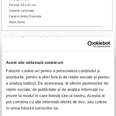
Format: 14 x 21 cm
Coperti: cartonate
Carte in limba: franceza
Stare: buna
Produse din aceeasi categorie
-60%
-60%
Acest site utilizează cookie-uri
Folosim cookie-uri pentru a personaliza conținutul și
anunțurile, pentru a oferi funcții de rețele sociale și pentru
a analiza traficul. De asemenea, le oferim partenerilor de
rețele sociale, de publicitate și de analize informații cu
privire la modul în care folosiți site-ul nostru. Aceștia le
pot combina cu alte informații oferite de dvs. sau culese
Albert Robin - Traitement
P. Begouin, H. Bourgeois - Precis
în urma folosirii serviciilor lor.
medical des maladies des
de pathologie chirurgicale (4
femmes (1911)
volume, 1937)
Pret:
180,00Lei
72,00
Lei
Pret:
200,00Lei
80,00
Lei