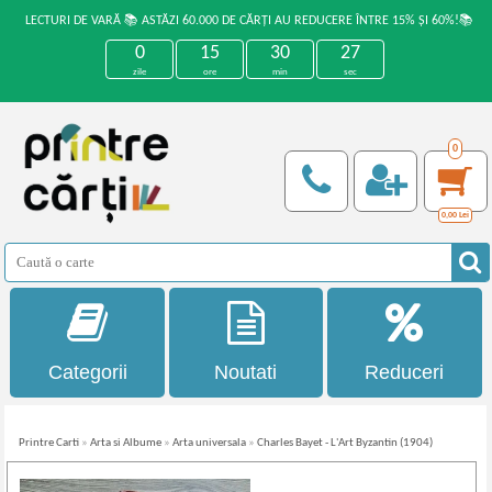
LECTURI DE VARĂ 📚 ASTĂZI 60.000 DE CĂRȚI AU REDUCERE ÎNTRE 15% ȘI 60%!📚
0
15
30
27
zile
ore
min
sec
0
0,00
Lei
Categorii
Noutati
Reduceri
Printre Carti
»
Arta si Albume
»
Arta universala
»
Charles Bayet - L'Art Byzantin (1904)