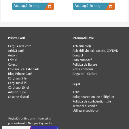
Adaugă în coș
Adaugă în coș
Printre Carti
Informatii utile
Carți la reducere
Achizitii cărți
Arhivă carți
Achizitii viniluri, casete, CD/DVD
Autori
Contact
Edituri
Cum cumpar?
Colecții
Politica de livrare
Cele mai căutate cărți
Retur comenzi
Blog Printre Carti
Angajari - Cariere
Cărţi sub 5 lei
Cărţi sub 8 lei
Legal
Cărţi sub 10 lei
Artiști/Trupe
ANPC
Case de discuri
Soluționarea online a litigiilor
Politica de confidentialitate
Termeni si conditii
Utilizare cookie-uri
Poţi plăti online prin intermediul
procesatorului Netopia Payments