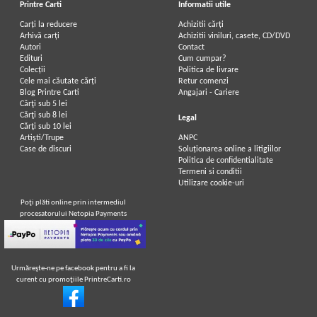
Printre Carti
Informatii utile
Carți la reducere
Achizitii cărți
Arhivă carți
Achizitii viniluri, casete, CD/DVD
Autori
Contact
Edituri
Cum cumpar?
Colecții
Politica de livrare
Cele mai căutate cărți
Retur comenzi
Blog Printre Carti
Angajari - Cariere
Cărţi sub 5 lei
Cărţi sub 8 lei
Legal
Cărţi sub 10 lei
Artiști/Trupe
ANPC
Case de discuri
Soluționarea online a litigiilor
Politica de confidentialitate
Termeni si conditii
Utilizare cookie-uri
Poţi plăti online prin intermediul
procesatorului Netopia Payments
Urmăreşte-ne pe facebook pentru a fi la
curent cu promoţiile PrintreCarti.ro