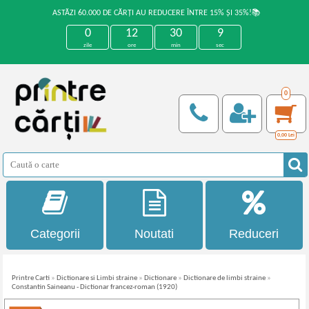
ASTĂZI 60.000 DE CĂRȚI AU REDUCERE ÎNTRE 15% ȘI 35%!📚
0
12
30
9
zile
ore
min
sec
0
0,00
Lei
Categorii
Noutati
Reduceri
Printre Carti
»
Dictionare si Limbi straine
»
Dictionare
»
Dictionare de limbi straine
»
Constantin Saineanu - Dictionar francez-roman (1920)