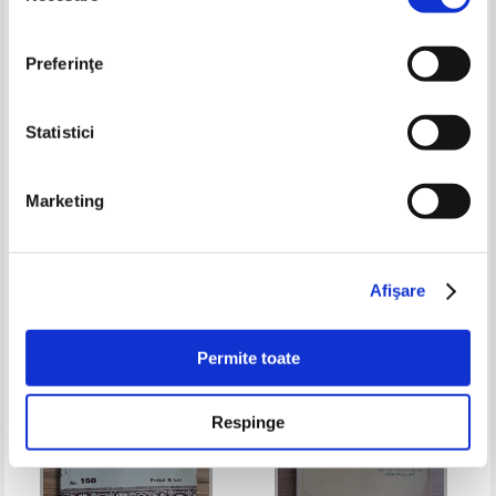
Preferinţe
Statistici
Emil Ludwig - Trei titani.
A. Vlahuta - Din goana vietii
Marketing
Michelangelo, Rembrandt,
(1930, aprox.)
Beethoven (1929)
Pret:
24,00Lei
15,60
Lei
Pret:
30,00Lei
19,50
Lei
Adaugă în coș
Adaugă în coș
Afişare
-35%
-35%
Permite toate
Respinge