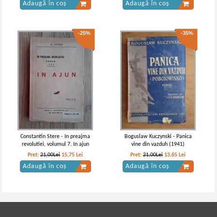
Adaugă în coș
Adaugă în coș
-25%
-35%
Constantin Stere - In preajma
Boguslaw Kuczynski - Panica
revolutiei, volumul 7. In ajun
vine din vazduh (1941)
Pret:
21,00Lei
15,75
Lei
Pret:
21,00Lei
13,65
Lei
Adaugă în coș
Adaugă în coș