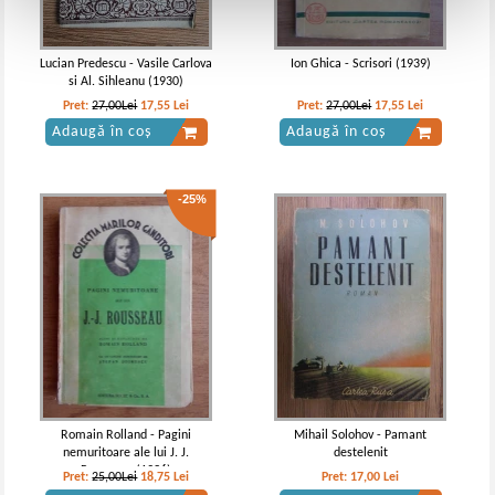
Lucian Predescu - Vasile Carlova
Ion Ghica - Scrisori (1939)
si Al. Sihleanu (1930)
Pret:
27,00Lei
17,55
Lei
Pret:
27,00Lei
17,55
Lei
Adaugă în coș
Adaugă în coș
-25%
Romain Rolland - Pagini
Mihail Solohov - Pamant
nemuritoare ale lui J. J.
destelenit
Rousseau (1936)
Pret:
25,00Lei
18,75
Lei
Pret:
17,00
Lei