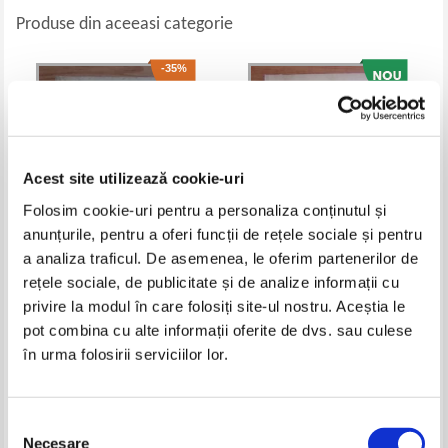
Produse din aceeasi categorie
-35%
Acest site utilizează cookie-uri
Folosim cookie-uri pentru a personaliza conținutul și
anunțurile, pentru a oferi funcții de rețele sociale și pentru
a analiza traficul. De asemenea, le oferim partenerilor de
rețele sociale, de publicitate și de analize informații cu
Giovanni Boccaccio -
Constantin Clitus - Strabatand
Decameronul (volumul 2, 1933)
Italia (1939)
privire la modul în care folosiți site-ul nostru. Aceștia le
Pret:
23,00Lei
14,95
Lei
Pret:
16,00
Lei
pot combina cu alte informații oferite de dvs. sau culese
Adaugă în coș
Adaugă în coș
în urma folosirii serviciilor lor.
-35%
-35%
Selecția
Necesare
consimțământului